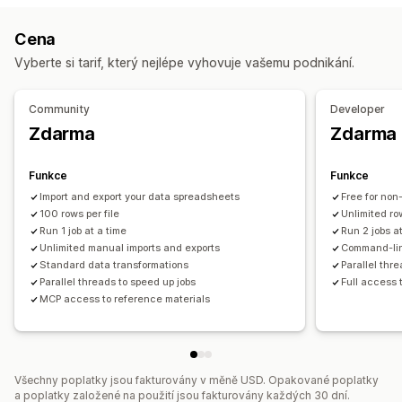
Automatická aktualizace
Synchronizace skladových zásob
Metapole
Kolekce
Cena
Synchronizace objednávek
Synchronizace cen
Akce
Vyberte si tarif, který nejlépe vyhovuje vašemu podnikání.
Synchronizace produktů
Oboustranná synchronizace
Hromadné odstraňování
Aktualizace SEO
AI asistence
Naplánovaná synchronizace
Import a export CSV
Migrace dat
Synchronizace dat
Community
Developer
Migrace dat
Záloha
Vrácení zpět
Vyhledávání a filtry
Zdarma
Zdarma
Hromadný export
Hromadný import
Naplánovaný export
Naplánované úlohy
Hromadné úpravy
Naplánovaný import
FTP/SFTP
Podpora velkých souborů
Funkce
Funkce
CSV
Hromadné aktualizace
Kolekce
Zákazníci
Slevy
Import and export your data spreadsheets
Free for non
Skladové zásoby
100 rows per file
Metapole
Objednávky
Produkty
Unlimited row
Run 1 job at a time
Run 2 jobs a
Změna platformy
Unlimited manual imports and exports
Command-line
Standard data transformations
Parallel thr
Parallel threads to speed up jobs
Full access 
MCP access to reference materials
Všechny poplatky jsou fakturovány v měně USD. Opakované poplatky
a poplatky založené na použití jsou fakturovány každých 30 dní.