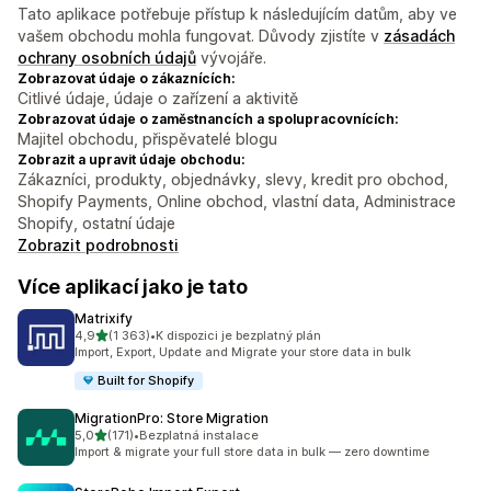
Tato aplikace potřebuje přístup k následujícím datům, aby ve
vašem obchodu mohla fungovat. Důvody zjistíte v
zásadách
ochrany osobních údajů
vývojáře.
Zobrazovat údaje o zákaznících:
Citlivé údaje, údaje o zařízení a aktivitě
Zobrazovat údaje o zaměstnancích a spolupracovnících:
Majitel obchodu, přispěvatelé blogu
Zobrazit a upravit údaje obchodu:
Zákazníci, produkty, objednávky, slevy, kredit pro obchod,
Shopify Payments, Online obchod, vlastní data, Administrace
Shopify, ostatní údaje
Zobrazit podrobnosti
Více aplikací jako je tato
Matrixify
z 5 hvězd
4,9
(1 363)
•
K dispozici je bezplatný plán
Celkový počet recenzí: 1363
Import, Export, Update and Migrate your store data in bulk
Built for Shopify
MigrationPro: Store Migration
z 5 hvězd
5,0
(171)
•
Bezplatná instalace
Celkový počet recenzí: 171
Import & migrate your full store data in bulk — zero downtime