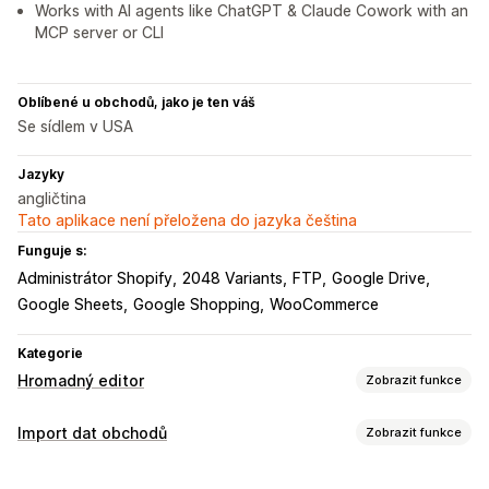
Works with AI agents like ChatGPT & Claude Cowork with an
MCP server or CLI
Oblíbené u obchodů, jako je ten váš
Se sídlem v USA
Jazyky
angličtina
Tato aplikace není přeložena do jazyka čeština
Funguje s:
Administrátor Shopify
2048 Variants
FTP
Google Drive
Google Sheets
Google Shopping
WooCommerce
Kategorie
Hromadný editor
Zobrazit funkce
Upravitelné zdroje
Import dat obchodů
Zobrazit funkce
Produkty
Varianty
Objednávky
Slevy
Obrázky
Ceny
Synchronizace dat
SKU a čárové kódy
Štítky
Popisy
Skladové zásoby