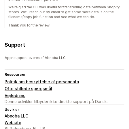
Abnoba LLC svarede 1. juli 2026
We're glad the CLI was useful for transferring data between Shopify
stores. We'll reach out by email to get some more details on the
filename/copy job function and see what we can do.
Thank you for the review!
Support
App-support leveres af Abnoba LLC.
Ressourcer
Politik om beskyttelse af persondata
Ofte stillede spørgsmål
Vejledning
Denne udvikler tilbyder ikke direkte support på Dansk.
Udvikler
Abnoba LLC
Website
St Petersburg, FL, US