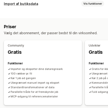
Redigerbare ressourcer
Import af butiksdata
Vis funktioner
Produkter
Varianter
Ordrer
Rabatter
Billeder
Priser
Datasynkronisering
SKU og stregkoder
Tags
Beskrivelser
Lager
Metafelter
Automatisk opdatering
Lagersynkronisering
Kollektioner
Priser
Ordresynkronisering
Prissynkronisering
Handlinger
Vælg det abonnement, der passer bedst til din virksomhed.
Produktsynkronisering
Tovejssynkronisering
Massesletning
SEO-opdateringer
Planlagt synkronisering
Hjælp med kunstig intelligens
Import og eksport af CSV
Community
Udvikler
Datamigrering
Datamigrering
Datasynkronisering
Sikkerhedskopi
Gratis
Gratis
Masseeksport
Masseimport
Planlagt eksport
Tilbagerulning
Søgning og filtre
Planlagte opgaver
Planlagt import
FTP/SFTP
Understøttelse af store filer
Masserediger
Funktioner
Funktioner
CSV
Masseopdateringer
Kollektioner
Kunder
Rabatter
Importer og eksporter dine dataregneark
Gratis for 
Lager
100 rækker pr. fil
Metafelter
Ordrer
Produkter
Migrering
Ubegrænset a
Kør 1 job ad gangen
Kør 2 job på
Ubegrænset manuel import og eksport
Kommandolin
Standardtransformationer af data
Parallelle tr
Parallelle tråde for at fremskynde job
Fuld adgang
MCP-adgang til referencematerialer