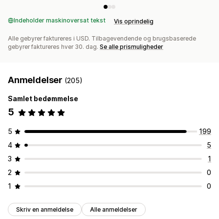
Indeholder maskinoversat tekst
Vis oprindelig
Alle gebyrer faktureres i USD. Tilbagevendende og brugsbaserede
gebyrer faktureres hver 30. dag.
Se alle prismuligheder
Anmeldelser
(205)
Samlet bedømmelse
5
5
199
4
5
3
1
2
0
1
0
Skriv en anmeldelse
Alle anmeldelser