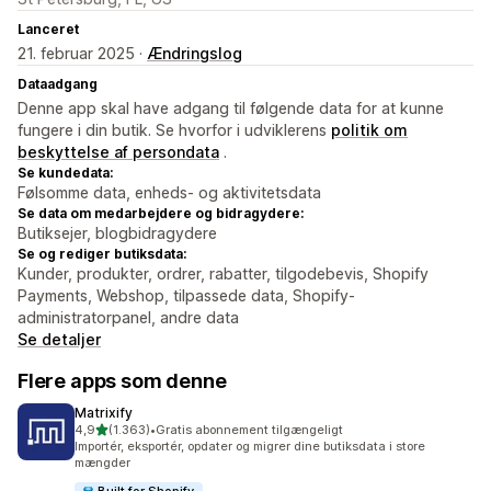
Lanceret
21. februar 2025 ·
Ændringslog
Dataadgang
Denne app skal have adgang til følgende data for at kunne
fungere i din butik. Se hvorfor i udviklerens
politik om
beskyttelse af persondata
.
Se kundedata:
Følsomme data, enheds- og aktivitetsdata
Se data om medarbejdere og bidragydere:
Butiksejer, blogbidragydere
Se og rediger butiksdata:
Kunder, produkter, ordrer, rabatter, tilgodebevis, Shopify
Payments, Webshop, tilpassede data, Shopify-
administratorpanel, andre data
Se detaljer
Flere apps som denne
Matrixify
ud af 5 stjerner
4,9
(1.363)
•
Gratis abonnement tilgængeligt
1363 anmeldelser i alt
Importér, eksportér, opdater og migrer dine butiksdata i store
mængder
Built for Shopify