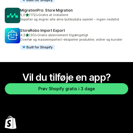
MigrationPro: Store Migration
ud af 5 stjerner
5,0
(172)
•
Gratis at installere
172 anmeldelser i alt
Importer og migrer alle dine butiksdata samlet – ingen nedetid
StoreRobo Import Export
ud af 5 stjerner
4,5
(30)
•
Gratis abonnement tilgængeligt
30 anmeldelser i alt
Overfør og masseimporter/-eksporter produkter, ordrer og kunder
Built for Shopify
Vil du tilføje en app?
Prøv Shopify gratis i 3 dage