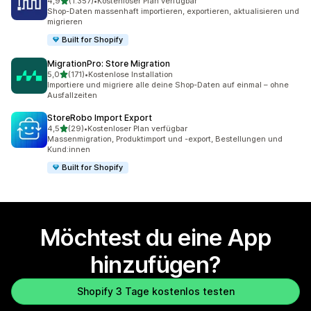
von 5 Sternen
4,9
(1.357)
•
Kostenloser Plan verfügbar
1357 Rezensionen insgesamt
Shop-Daten massenhaft importieren, exportieren, aktualisieren und
migrieren
Built for Shopify
MigrationPro: Store Migration
von 5 Sternen
5,0
(171)
•
Kostenlose Installation
171 Rezensionen insgesamt
Importiere und migriere alle deine Shop-Daten auf einmal – ohne
Ausfallzeiten
StoreRobo Import Export
von 5 Sternen
4,5
(29)
•
Kostenloser Plan verfügbar
29 Rezensionen insgesamt
Massenmigration, Produktimport und -export, Bestellungen und
Kund:innen
Built for Shopify
Möchtest du eine App
hinzufügen?
Shopify 3 Tage kostenlos testen