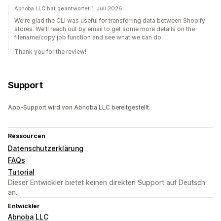
Abnoba LLC hat geantwortet 1. Juli 2026
We're glad the CLI was useful for transferring data between Shopify
stores. We'll reach out by email to get some more details on the
filename/copy job function and see what we can do.
Thank you for the review!
Support
App-Support wird von Abnoba LLC bereitgestellt.
Ressourcen
Datenschutzerklärung
FAQs
Tutorial
Dieser Entwickler bietet keinen direkten Support auf Deutsch
an.
Entwickler
Abnoba LLC