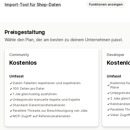
Bearbeitbare Ressourcen
Import-Tool für Shop-Daten
Funktionen anzeigen
Produkte
Varianten
Bestellungen
Rabatte
Bilder
Preise
Datensynchronisierung
SKUs und Barcodes
Tags
Beschreibungen
Inventar
Automatische Updates
Inventarsynchronisierung
Metafelder
Kollektionen
Preisgestaltung
Bestellsynchronisierung
Preissynchronisierung
Aktionen
Wähle den Plan, der am besten zu deinem Unternehmen passt.
Produktsynchronisierung
Zwei-Wege-Synchronisierung
Massenlöschung
SEO-Updates
KI-Assistenz
Geplante Synchronisierung
CSV-Import und -Export
Datenmigration
Community
Developer
Datenmigration
Datensynchronisierung
Sicherung
Rollback
Kostenlos
Kostenl
Massenexport
Massenimport
Geplanter Export
Suchen und Filtern
Geplante Aufgaben
Geplanter Import
FTP/SFTP
Support großer Dateien
CSV
Massenbearbeitung
Umfasst
Umfasst
Massenupdates
Kollektionen
Kund:innen
Rabatte
Daten-Tabellen importieren und exportieren
Kostenlos fü
Pläne
Inventar
100 Zeilen pro Datei
Metafelder
Bestellungen
Produkte
Unbegrenzte
1 Job gleichzeitig ausführen
Plattform wechseln
2 Jobs gleic
Unbegrenzte manuelle Importe und Exporte
Kommandozei
Standard-Datentransformationen
Parallele T
Parallele Threads zur Beschleunigung von Jobs
Voller Zugri
MCP-Zugriff auf Referenzmaterialien