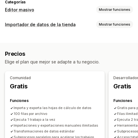
Categorías
Editor masivo
Mostrar funciones
Recursos editables
Importador de datos de la tienda
Mostrar funciones
Productos
Variantes
Pedidos
Descuentos
Imágenes
Sincronización de datos
Precios
SKU y códigos de barras
Etiquetas
Actualización automática
Sincronización de inventario
Descripciones
Inventario
Metacampos
Colecciones
Precios
Sincronización de pedidos
Sincronización de precios
Acciones
Elige el plan que mejor se adapte a tu negocio.
Sincronización de productos
Sincronización bidireccional
Eliminación masiva
Actualizaciones de SEO
Sincronización programada
Asistencia de IA
Impresión y exportación de CSV
Comunidad
Desarrollado
Migración de datos
Migración de datos
Sincronización de datos
Gratis
Gratis
Exportación masiva
Importación masiva
Copia de seguridad
Retroceso
Búsqueda y filtro
Exportación programada
Importación programada
Tareas programadas
Edición masiva
Funciones
Funciones
FTP/SFTP
Soporte para archivos grandes
CSV
Importa y exporta las hojas de cálculo de datos
Gratis para 
Actualizaciones masivas
100 filas por archivo
Colecciones
Clientes
Filas ilimita
Ejecuta 1 trabajo a la vez
Ejecuta 2 tr
Descuentos
Inventario
Metacampos
Pedidos
Productos
Importaciones y exportaciones manuales ilimitadas
Herramienta
Cambio de plataforma
Transformaciones de datos estándar
Subprocesos 
Subprocesos paralelos para acelerar los trabajos
Acceso total