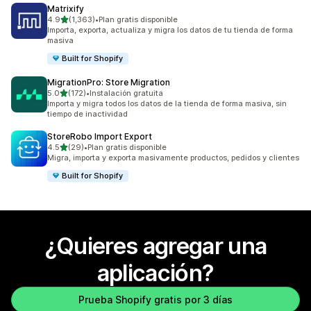
Matrixify
de 5 estrellas
4.9
(1,363)
•
Plan gratis disponible
1363 reseñas en total
Importa, exporta, actualiza y migra los datos de tu tienda de forma
masiva
Built for Shopify
MigrationPro: Store Migration
de 5 estrellas
5.0
(172)
•
Instalación gratuita
172 reseñas en total
Importa y migra todos los datos de la tienda de forma masiva, sin
tiempo de inactividad
StoreRobo Import Export
de 5 estrellas
4.5
(29)
•
Plan gratis disponible
29 reseñas en total
Migra, importa y exporta masivamente productos, pedidos y clientes
Built for Shopify
¿Quieres agregar una
aplicación?
Prueba Shopify gratis por 3 días