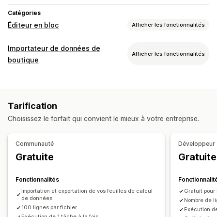
Catégories
Éditeur en bloc
Afficher les fonctionnalités
Ressources modifiables
Importateur de données de
Afficher les fonctionnalités
Produits
Variantes
Commandes
Réductions
Images
Prix
boutique
SKU et codes-barres
Balises
Descriptions
Stock
Synchronisation des données
Champs méta
Collections
Mise à jour automatique
Synchronisation des stocks
Actions
Tarification
Synchronisation des commandes
Synchronisation des prix
Suppression groupée
Mises à jour SEO
Choisissez le forfait qui convient le mieux à votre entreprise.
Synchronisation des produits
Assistance basée sur l’IA
Synchronisation bidirectionnelle
Importation et exportation de fichiers CSV
Communauté
Développeur
Synchronisation programmée
Migration de données
Synchronisation des données
Gratuite
Gratuite
Migration de données
Sauvegarde
Restauration
Recherche et tri
Exportation groupée
Importation groupée
Tâches programmées
Éditeur en bloc
Fonctionnalités
Fonctionnalit
Exportation programmée
Importation programmée
Importation et exportation de vos feuilles de calcul
Gratuit pour
de données
FTP/SFTP
Prise en charge des fichiers volumineux
CSV
Nombre de lig
100 lignes par fichier
Exécution d
Mises à jour groupées
Collections
Clients
Réductions
Exécution de 1 tâche à la fois