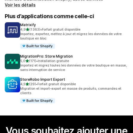
Voir les détails
Plus d’applications comme celle-ci
Matrixify
étoile(s) sur 5
4,9
(1 363)
•
Forfait gratuit disponible
1363 avis au total
Importez, exportez, mettez à jour et migrez les données de votre
boutique en bloc
Built for Shopify
MigrationPro: Store Migration
étoile(s) sur 5
5,0
(171)
•
Installation gratuite
171 avis au total
Importez et migrez toutes les données de votre boutique en masse,
sans interruption de service
StoreRobo Import Export
étoile(s) sur 5
4,5
(29)
•
Forfait gratuit disponible
29 avis au total
Migration et import-export en masse de produits, commandes et
clients
Built for Shopify
Vous souhaitez ajouter une