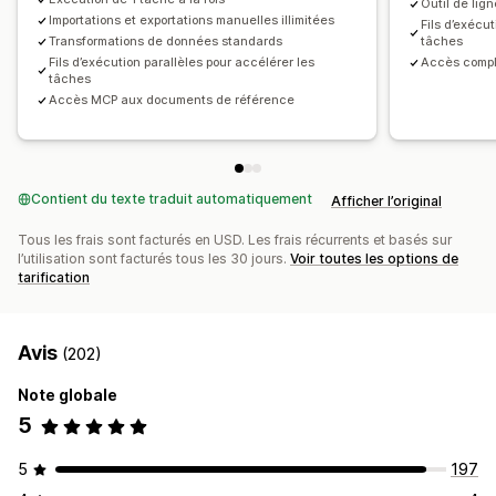
Outil de lig
Stock
Champs méta
Commandes
Produits
Importations et exportations manuelles illimitées
Fils d’exécu
Transformations de données standards
tâches
Changer de plateforme
Fils d’exécution parallèles pour accélérer les
Accès compl
tâches
Accès MCP aux documents de référence
Contient du texte traduit automatiquement
Afficher l’original
Tous les frais sont facturés en USD. Les frais récurrents et basés sur
l’utilisation sont facturés tous les 30 jours.
Voir toutes les options de
tarification
Avis
(202)
Note globale
5
5
197