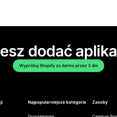
esz dodać aplika
Wypróbuj Shopify za darmo przez 3 dni
ji
Najpopularniejsze kategorie
Zasoby
Dropshipping
Centrum Po