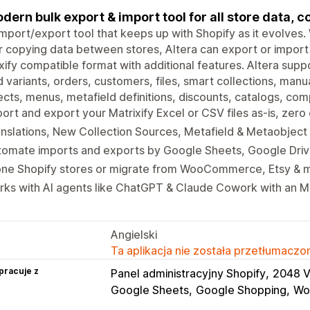
dern bulk export & import tool for all store data, co
mport/export tool that keeps up with Shopify as it evolves.
r copying data between stores, Altera can export or import 
xify compatible format with additional features. Altera sup
d variants, orders, customers, files, smart collections, manu
ects, menus, metafield definitions, discounts, catalogs, comp
ort and export your Matrixify Excel or CSV files as-is, zer
nslations, New Collection Sources, Metafield & Metaobject 
tomate imports and exports by Google Sheets, Google Dri
one Shopify stores or migrate from WooCommerce, Etsy & 
ks with AI agents like ChatGPT & Claude Cowork with an M
Angielski
Ta aplikacja nie została przetłumaczon
pracuje z
Panel administracyjny Shopify
2048 V
Google Sheets
Google Shopping
Wo