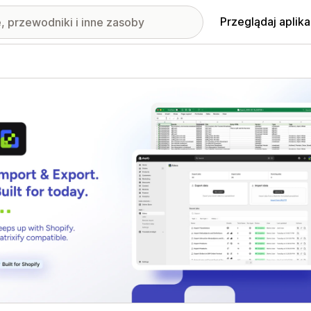
Przeglądaj aplika
nione obrazy w galerii