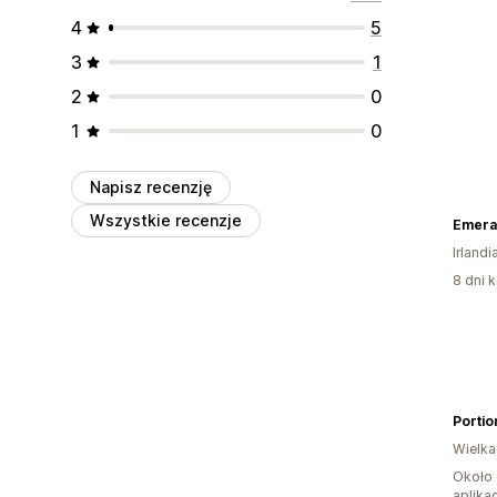
4
5
3
1
2
0
1
0
Napisz recenzję
Wszystkie recenzje
Emeral
Irlandi
8 dni k
Portio
Wielka
Około 
aplikac