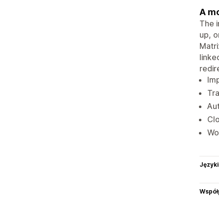
A mo
The i
up, o
Matri
linke
redir
Imp
Tra
Au
Cl
Wor
Języki
Współ