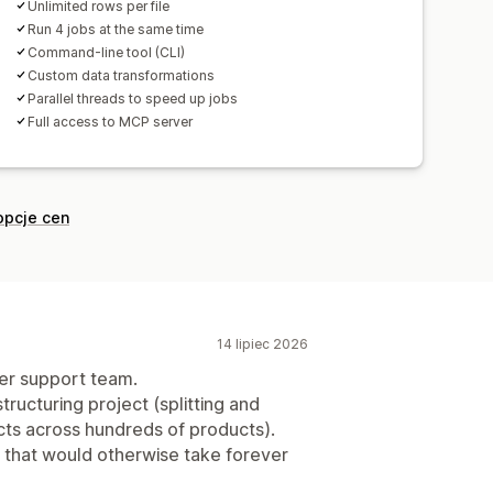
Unlimited rows per file
Run 4 jobs at the same time
Command-line tool (CLI)
Custom data transformations
Parallel threads to speed up jobs
Full access to MCP server
opcje cen
14 lipiec 2026
ter support team.
tructuring project (splitting and
cts across hundreds of products).
s that would otherwise take forever