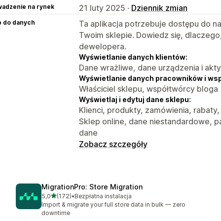
adzenie na rynek
21 luty 2025 ·
Dziennik zmian
p do danych
Ta aplikacja potrzebuje dostępu do n
Twoim sklepie. Dowiedz się, dlaczego
dewelopera.
Wyświetlanie danych klientów:
Dane wrażliwe, dane urządzenia i akt
Wyświetlanie danych pracowników i ws
Właściciel sklepu, współtwórcy bloga
Wyświetlaj i edytuj dane sklepu:
Klienci, produkty, zamówienia, rabaty
Sklep online, dane niestandardowe, pa
dane
Zobacz szczegóły
MigrationPro: Store Migration
na 5 gwiazdek
5,0
(172)
•
Bezpłatna instalacja
Łączna liczba recenzji: 172
Import & migrate your full store data in bulk — zero
downtime