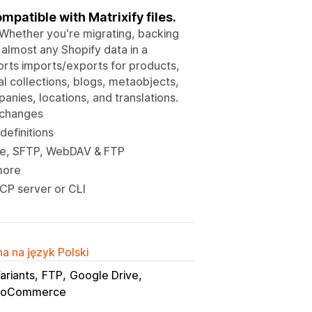
mpatible with Matrixify files.
 Whether you're migrating, backing
almost any Shopify data in a
ports imports/exports for products,
al collections, blogs, metaobjects,
anies, locations, and translations.
o changes
definitions
ve, SFTP, WebDAV & FTP
more
CP server or CLI
a na język Polski
ariants
FTP
Google Drive
oCommerce