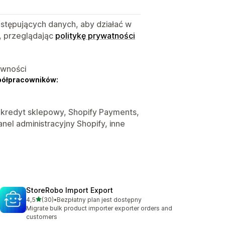
astępujących danych, aby działać w
, przeglądając
politykę prywatności
ywności
półpracowników:
, kredyt sklepowy, Shopify Payments,
nel administracyjny Shopify, inne
StoreRobo Import Export
na 5 gwiazdek
4,5
(30)
•
Bezpłatny plan jest dostępny
Łączna liczba recenzji: 30
Migrate bulk product importer exporter orders and
customers