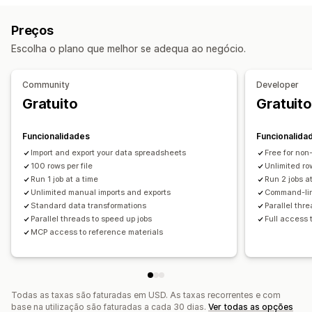
Faça atualizações automáticas
Inventário
Metacampos
Coleções
Preços
Sincronização de inventário
Sincronização de encomendas
Ações
Escolha o plano que melhor se adequa ao negócio.
Sincronização de preços
Sincronização de produtos
Eliminação em lote
Atualizações de SEO
Sincronização bidirecional
Sincronização programada
Assistência de IA
Importação e exportação de CSV
Community
Developer
Migração de dados
Migração de dados
Sincronização de dados
Gratuito
Gratuito
Exportação em lote
Importação em lote
Cópia de segurança
Reversão
Pesquisa e filtro
Exportação programada
Importação programada
Tarefas programadas
Editar em lote
Funcionalidades
Funcionalida
FTP/SFTP
Assistência a ficheiros grandes
CSV
Import and export your data spreadsheets
Free for non
Atualizações em lote
100 rows per file
Coleções
Clientes
Descontos
Unlimited row
Run 1 job at a time
Run 2 jobs a
Inventário
Metacampos
Encomendas
Produtos
Unlimited manual imports and exports
Command-line
Mudar de plataforma
Standard data transformations
Parallel thr
Parallel threads to speed up jobs
Full access 
MCP access to reference materials
Todas as taxas são faturadas em USD. As taxas recorrentes e com
base na utilização são faturadas a cada 30 dias.
Ver todas as opções