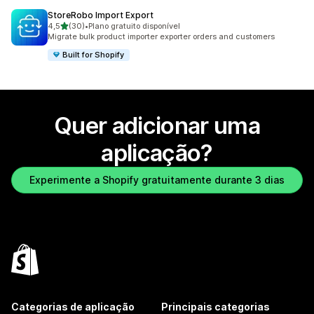
StoreRobo Import Export
de 5 estrelas
4,5
(30)
•
Plano gratuito disponível
30 total de avaliações
Migrate bulk product importer exporter orders and customers
Built for Shopify
Quer adicionar uma
aplicação?
Experimente a Shopify gratuitamente durante 3 dias
Categorias de aplicação
Principais categorias