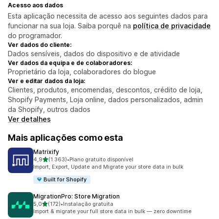
Acesso aos dados
Esta aplicação necessita de acesso aos seguintes dados para
funcionar na sua loja. Saiba porquê na
política de privacidade
do programador.
Ver dados do cliente:
Dados sensíveis, dados do dispositivo e de atividade
Ver dados da equipa e de colaboradores:
Proprietário da loja, colaboradores do blogue
Ver e editar dados da loja:
Clientes, produtos, encomendas, descontos, crédito de loja,
Shopify Payments, Loja online, dados personalizados, admin
da Shopify, outros dados
Ver detalhes
Mais aplicações como esta
Matrixify
de 5 estrelas
4,9
(1.363)
•
Plano gratuito disponível
1363 total de avaliações
Import, Export, Update and Migrate your store data in bulk
Built for Shopify
MigrationPro: Store Migration
de 5 estrelas
5,0
(172)
•
Instalação gratuita
172 total de avaliações
Import & migrate your full store data in bulk — zero downtime