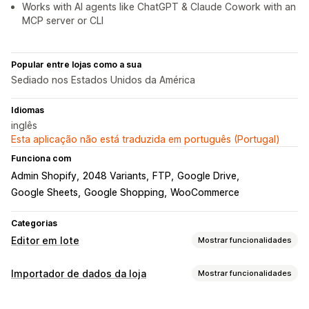
Works with AI agents like ChatGPT & Claude Cowork with an
MCP server or CLI
Popular entre lojas como a sua
Sediado nos Estados Unidos da América
Idiomas
inglês
Esta aplicação não está traduzida em português (Portugal)
Funciona com
Admin Shopify
2048 Variants
FTP
Google Drive
Google Sheets
Google Shopping
WooCommerce
Categorias
Editor em lote
Mostrar funcionalidades
Recursos editáveis
Importador de dados da loja
Mostrar funcionalidades
Produtos
Variantes
Encomendas
Descontos
Imagens
Sincronização de dados
Preços
SKU e códigos de barras
Etiquetas
Descrições