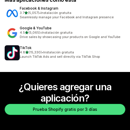
Facebook & Instagram
de 5 estrellas
3.7
(5,057)
•
Instalación gratuita
5057 reseñas en total
Seamlessly manage your Facebook and Instagram presence
Google & YouTube
de 5 estrellas
4.5
(5,065)
•
Instalación gratuita
5065 reseñas en total
Drive sales by showcasing your products on Google and YouTube
TikTok
de 5 estrellas
4.8
(15,330)
•
Instalación gratuita
15330 reseñas en total
Launch TikTok Ads and sell directly via TikTok Shop
¿Quieres agregar una
aplicación?
Prueba Shopify gratis por 3 días