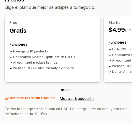
Sincronización de productos
Subida masiva
Elige el plan que mejor se adapte a tu negocio.
Publicaciones personalizadas
Informes y estadísticas de publicaciones
Free
Starter
Administración de pedidos
$4.99
Gratis
al 
Preparación de pedidos de múltiples sucursales
Panel de control unificado
Sincronización de inventario
Funciones
Funciones
Up to 200 p
Free up to 10 products
Generative 
Generative Search Optimization (GEO)
AI optimized
AI optimized product listings
Website GEO 
Website GEO visible friendly extension
List on Alth
Contiene texto sin traducir
Mostrar traducción
Todos los cargos se facturan en USD. Los cargos recurrentes y por uso
se facturan cada 30 días.