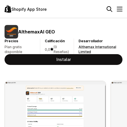
Shopify App Store
AlthemaxAI GEO
Precios
Calificación
Desarrollador
Plan gratis
(0
Althemax International
0,0
disponible
Reseñas)
Limited
Instalar