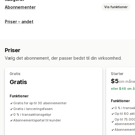
Abonnementer
Vis funktioner
Abonnementstyper
Priser – andet
Organiserede abonnementer
Opfyldningsabonnementer
Adgangsabonnementer
Medlemskaber
Servicer
Produktpakker
Abonnementskasser
Digitale produkter
Priser
Fysiske produkter
Tilpassede abonnementer
Vælg det abonnement, der passer bedst til din virksomhed.
Priser, du kan angive
Tilbagevendende betalinger
Abonner, og spar penge
Gratis
Starter
Faste priser
Differentieret prissætning
$5
Gratis
om måne
Brugsbaserede priser
Engangsbetaling
Dynamiske priser
eller $48 om å
Tilpassede priser
Funktioner
Funktioner
Gratis for op til 30 abonnementer
0 % i transa
Gratis i lanceringsfasen
Op til 80 a
0 % i transaktionsgebyr
Op til 75.00
Abonnementsportal til kunder
abonnement
Abonnements