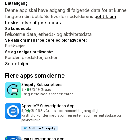
Dataadgang
Denne app skal have adgang til følgende data for at kunne
fungere i din butik. Se hvorfor i udviklerens
politik om
beskyttelse af persondata
.
Se kundedata:
Følsomme data, enheds- og aktivitetsdata
Se data om medarbejdere og bidragydere:
Butiksejer
Se og rediger butiksdata:
Kunder, produkter, ordrer
Se detaljer
Flere apps som denne
Shopify Subscriptions
ud af 5 stjerner
3,7
(734)
•
Gratis
734 anmeldelser i alt
Sælg mere med abonnementer
Appstle℠ Subscriptions App
ud af 5 stjerner
5,0
(8.093)
•
Gratis abonnement tilgængeligt
8093 anmeldelser i alt
Fasthold kunder med abonnementer, abonnementsbokse og
pakketilbud
Built for Shopify
Seal Subscriptions App