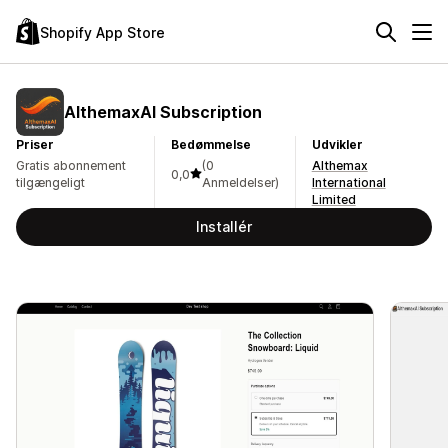
Shopify App Store
AlthemaxAI Subscription
Priser
Bedømmelse
Udvikler
Gratis abonnement
(0
Althemax
0,0
tilgængeligt
Anmeldelser)
International
Limited
Installér