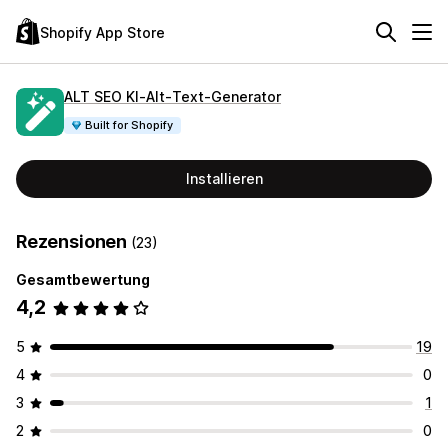
Shopify App Store
ALT SEO KI‑Alt‑Text‑Generator
Built for Shopify
Installieren
Rezensionen
(23)
Gesamtbewertung
4,2
5
19
4
0
3
1
2
0