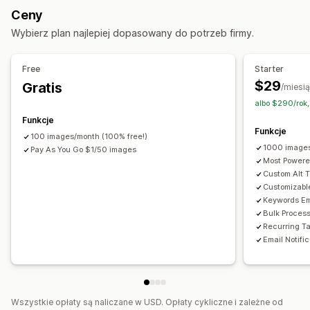
Monitorowanie wydajności
Ceny
Narzędzia ułatwień dostępu
Wynik SEO
Audyty
Analizy
Wybierz plan najlepiej dopasowany do potrzeb firmy.
Alternatywny tekst
Pozycjonowanie stron
Oparte na sztucznej inteligencji
Free
Starter
$29
Gratis
/miesi
albo $290/rok,
Funkcje
Funkcje
100 images/month (100% free!)
1000 images
Pay As You Go $1/50 images
Most Powere
Custom Alt T
Customizabl
Keywords E
Bulk Proces
Recurring T
Email Notifi
Wszystkie opłaty są naliczane w USD. Opłaty cykliczne i zależne od