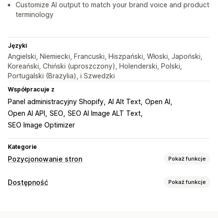
Customize AI output to match your brand voice and product
terminology
Języki
Angielski, Niemiecki, Francuski, Hiszpański, Włoski, Japoński,
Koreański, Chiński (uproszczony), Holenderski, Polski,
Portugalski (Brazylia), i Szwedzki
Współpracuje z
Panel administracyjny Shopify
AI Alt Text
Open AI
Open AI API
SEO
SEO AI Image ALT Text
SEO Image Optimizer
Kategorie
Pozycjonowanie stron
Pokaż funkcje
Narzędzia SEO
Dostępność
Pokaż funkcje
Alternatywny tekst
Edycja zbiorcza
Typy zgodności
Generowanie treści przy pomocy AI
Automatyzacje
ADA
AODA
EAA
Standard WCAG