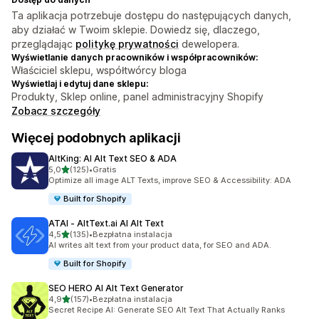
Ta aplikacja potrzebuje dostępu do następujących danych,
aby działać w Twoim sklepie. Dowiedz się, dlaczego,
przeglądając
politykę prywatności
dewelopera.
Wyświetlanie danych pracowników i współpracowników:
Właściciel sklepu, współtwórcy bloga
Wyświetlaj i edytuj dane sklepu:
Produkty, Sklep online, panel administracyjny Shopify
Zobacz szczegóły
Więcej podobnych aplikacji
AltKing: AI Alt Text SEO & ADA
na 5 gwiazdek
5,0
(125)
•
Gratis
Łączna liczba recenzji: 125
Optimize all image ALT Texts, improve SEO & Accessibility: ADA
Built for Shopify
ATAI ‑ AltText.ai AI Alt Text
na 5 gwiazdek
4,5
(135)
•
Bezpłatna instalacja
Łączna liczba recenzji: 135
AI writes alt text from your product data, for SEO and ADA.
Built for Shopify
SEO HERO AI Alt Text Generator
na 5 gwiazdek
4,9
(157)
•
Bezpłatna instalacja
Łączna liczba recenzji: 157
Secret Recipe AI: Generate SEO Alt Text That Actually Ranks