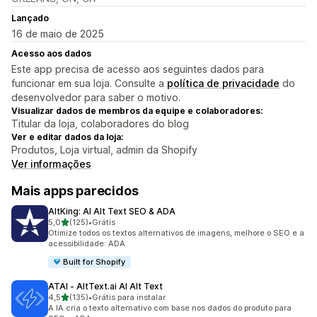
Lançado
16 de maio de 2025
Acesso aos dados
Este app precisa de acesso aos seguintes dados para
funcionar em sua loja. Consulte a
política de privacidade
do
desenvolvedor para saber o motivo.
Visualizar dados de membros da equipe e colaboradores:
Titular da loja, colaboradores do blog
Ver e editar dados da loja:
Produtos, Loja virtual, admin da Shopify
Ver informações
Mais apps parecidos
AltKing: AI Alt Text SEO & ADA
de 5 estrelas
5,0
(125)
•
Grátis
125 avaliações ao todo
Otimize todos os textos alternativos de imagens, melhore o SEO e a
acessibilidade: ADA
Built for Shopify
ATAI ‑ AltText.ai AI Alt Text
de 5 estrelas
4,5
(135)
•
Grátis para instalar
135 avaliações ao todo
A IA cria o texto alternativo com base nos dados do produto para