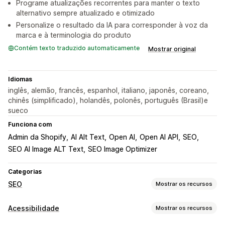
Programe atualizações recorrentes para manter o texto
alternativo sempre atualizado e otimizado
Personalize o resultado da IA para corresponder à voz da
marca e à terminologia do produto
Contém texto traduzido automaticamente
Mostrar original
Idiomas
inglês, alemão, francês, espanhol, italiano, japonês, coreano,
chinês (simplificado), holandês, polonês, português (Brasil)e
sueco
Funciona com
Admin da Shopify
AI Alt Text
Open AI
Open AI API
SEO
SEO AI Image ALT Text
SEO Image Optimizer
Categorias
SEO
Mostrar os recursos
Ferramentas de SEO
Acessibilidade
Mostrar os recursos
Texto alternativo
Edição em massa
Geração por IA