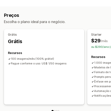
Tipos de conformidade
Automações
ADA
AODA
EAA
WCAG
Monitoramento de desempenho
Preços
Ferramentas de acessibilidade
Pontuação de SEO
Auditorias
Análises
Escolha o plano ideal para o negócio.
Texto alternativo
SEO
Com tecnologia de inteligência artificial
Grátis
Starter
$29
Grátis
/mês
ou $290/ano (
Recursos
Recursos
100 imagens/mês (100% grátis!)
1.000 image
Pague conforme o uso: US$ 1/50 imagens
Modelos de 
Formato de t
Prompts pers
Ênfase em p
Processame
Automação d
Notificações