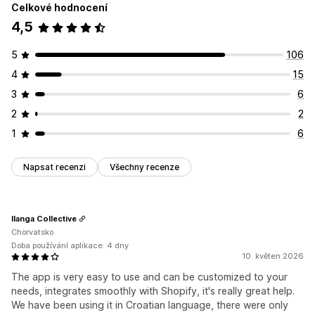
Celkové hodnocení
4,5
5
106
4
15
3
6
2
2
1
6
Napsat recenzi
Všechny recenze
Ilanga Collective
Chorvatsko
Doba používání aplikace: 4 dny
10. květen 2026
The app is very easy to use and can be customized to your
needs, integrates smoothly with Shopify, it's really great help.
We have been using it in Croatian language, there were only