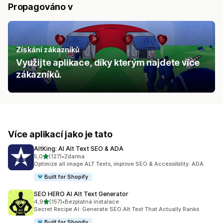
Propagováno v
Získání zákazníků
Využijte aplikace, díky kterým najdete více
zákazníků.
Více aplikací jako je tato
AltKing: AI Alt Text SEO & ADA
z 5 hvězd
5,0
(127)
•
Zdarma
Celkový počet recenzí: 127
Optimize all image ALT Texts, improve SEO & Accessibility: ADA
Built for Shopify
SEO HERO AI Alt Text Generator
z 5 hvězd
4,9
(157)
•
Bezplatná instalace
Celkový počet recenzí: 157
Secret Recipe AI: Generate SEO Alt Text That Actually Ranks
Built for Shopify