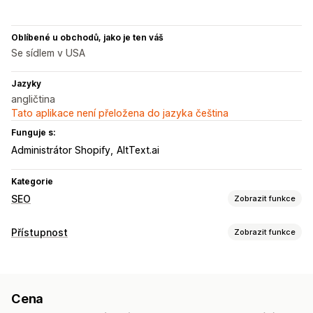
Oblíbené u obchodů, jako je ten váš
Se sídlem v USA
Jazyky
angličtina
Tato aplikace není přeložena do jazyka čeština
Funguje s:
Administrátor Shopify
AltText.ai
Kategorie
SEO
Zobrazit funkce
Nástroje SEO
Přístupnost
Zobrazit funkce
Alternativní text
Pojmenování souborů
Meta tagy
Typy dodržování předpisů
Hromadné úpravy
Generování pomocí umělé inteligence
ADA
AODA
EAA
WCAG
Místní SEO
Optimalizace obrázků
Optimalizace rychlosti
Cena
Optimalizace obsahu
Automatizace
Nástroje pro přístupnost