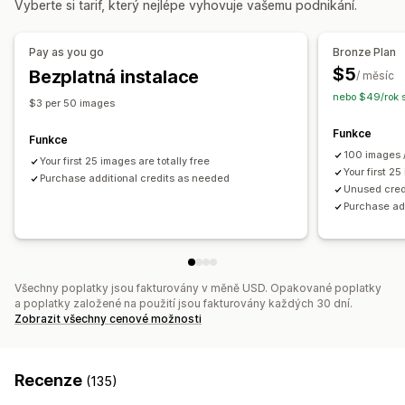
Vyberte si tarif, který nejlépe vyhovuje vašemu podnikání.
Alternativní text
SEO
Využívající umělou inteligenci
Sledování výkonu
Skóre SEO
Audity
Užitečné informace a tipy
Analytika
Pay as you go
Bronze Plan
Sledování pořadí
Návštěvnost webu
$5
Bezplatná instalace
/ měsíc
nebo $49/rok 
$3 per 50 images
Funkce
Funkce
100 images 
Your first 25 images are totally free
Your first 25
Purchase additional credits as needed
Unused credi
Purchase ad
Všechny poplatky jsou fakturovány v měně USD. Opakované poplatky
a poplatky založené na použití jsou fakturovány každých 30 dní.
Zobrazit všechny cenové možnosti
Recenze
(135)