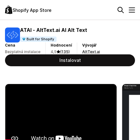
Shopify App Store
ATAI ‑ AltText.ai AI Alt Text
Built for Shopify
Cena
Hodnocení
Vývojář
Bezplatná instalace
4,5
(135)
AltText.ai
Instalovat