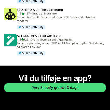
Built for Shopify
SEO HERO AI Alt Text Generator
ud af 5 stjerner
4,9
(157)
•
Gratis at installere
157 anmeldelser i alt
Secret Recipe AI: Generer alternativ SEO-tekst, der faktisk
rangerer
Built for Shopify
ALT SEO: AI Alt Text Generator
ud af 5 stjerner
4,2
(23)
•
Gratis abonnement tilgængeligt
23 anmeldelser i alt
Få bedre placeringer med SEO AI Alt Text på autopilot. Sæt det op,
og glem alt om det!
Built for Shopify
Vil du tilføje en app?
Prøv Shopify gratis i 3 dage