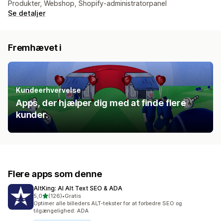
Produkter, Webshop, Shopify-administratorpanel
Se detaljer
Fremhævet i
Kundeerhvervelse
Apps, der hjælper dig med at finde flere
kunder.
Flere apps som denne
AltKing: AI Alt Text SEO & ADA
ud af 5 stjerner
5,0
(126)
•
Gratis
126 anmeldelser i alt
Optimer alle billeders ALT-tekster for at forbedre SEO og
tilgængelighed: ADA