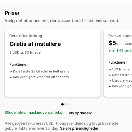
ADA
AODA
EAA
WCAG
Lokal SEO
Optimering af billeder
Hastighedsoptimering
Priser
Optimering af indhold
Automatiseringer
Værktøjer til tilgængelighed
Vælg det abonnement, der passer bedst til din virksomhed.
Alternativ tekst
SEO
Drevet af kunstig intelligens
Overvågning af resultater
SEO-score
Revisioner
Indblik og tips
Analyser
Betal efter forbrug
Bronze-abon
Rangeringssporing
Websitetrafik
$5
Gratis at installere
om måne
eller $49 om å
3 USD pr. 50 billeder
Funktioner
Funktioner
100 billeder
Dine første 25 billeder er helt gratis
Dine første 2
Køb yderligere kreditter efter behov
Ubrugte kred
Køb yderlige
Indeholder maskinoversat tekst
Vis oprindelig
Alle gebyrer faktureres i USD. Tilbagevendende og brugsbaserede
gebyrer faktureres hver 30. dag.
Se alle prismuligheder