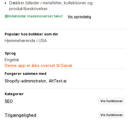
Dækker billeder i metafelter, kollektioner og
produktbeskrivelser.
Indeholder maskinoversat tekst
Vis oprindelig
Populær hos butikker som din
Hjemmehørende i USA
Sprog
Engelsk
Denne app er ikke oversat til Dansk
Fungerer sammen med
Shopify-administrator
AltText.ai
Kategorier
SEO
Vis funktioner
SEO-værktøjer
Tilgængelighed
Vis funktioner
Alternativ tekst
Navngivning af filer
Metatags
Overholdelsestyper
Masseredigering
Generering med kunstig intelligens