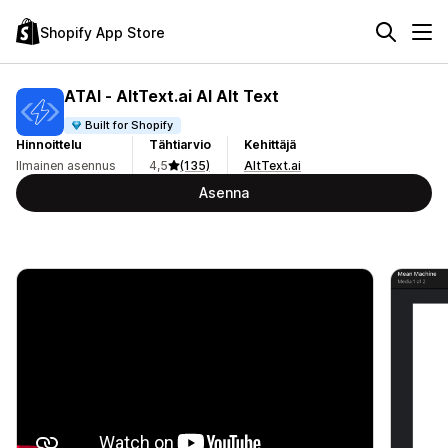
Shopify App Store
ATAI ‑ AltText.ai AI Alt Text
Built for Shopify
Hinnoittelu
Tähtiarvio
Kehittäjä
Ilmainen asennus
4,5
(135)
AltText.ai
Asenna