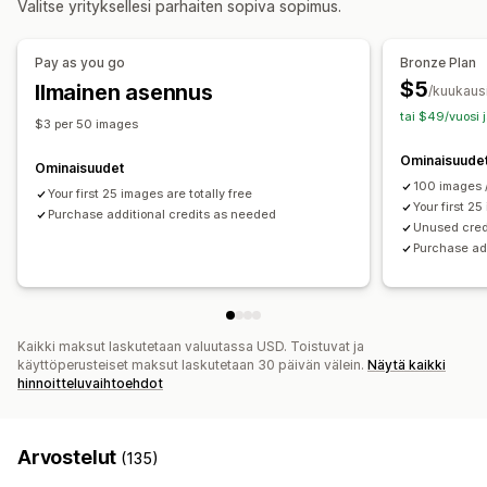
Valitse yrityksellesi parhaiten sopiva sopimus.
Vaihtoehtoinen teksti
Hakukoneoptimointi
Tehokkuuden valvonta
Tekoälypohjainen
SEO-pisteet
Tarkastukset
Tiedot ja vinkit
Analytiikka
Pay as you go
Bronze Plan
Ranking-seuranta
Sivustoliikenne
$5
Ilmainen asennus
/kuukaus
tai $49/vuosi 
$3 per 50 images
Ominaisuude
Ominaisuudet
100 images 
Your first 25 images are totally free
Your first 25
Purchase additional credits as needed
Unused credi
Purchase ad
Kaikki maksut laskutetaan valuutassa USD. Toistuvat ja
käyttöperusteiset maksut laskutetaan 30 päivän välein.
Näytä kaikki
hinnoitteluvaihtoehdot
Arvostelut
(135)