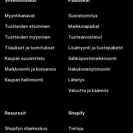
Sovellusluokat
Pääluokat
Myyntikanavat
Suoratoimitus
Tuotteiden etsiminen
Markkinapaikat
Tuotteiden myyminen
Tuotearvostelut
Tilaukset ja toimitukset
Lisämyynti ja tuotepaketit
Kaupan suunnittelu
Sähköpostimarkkinointi
Markkinointi ja konversio
Hakukoneoptimointi
Kaupan hallinnointi
Lähetys
Valuutta ja käännös
Resurssit
Shopify
Shopifyn ohjekeskus
Tietoja