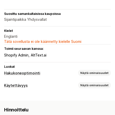
Suosittu samankaltaisissa kaupoissa
Sijaintipaikka Yhdysvallat
Kielet
Englanti
Tätä sovellusta ei ole käännetty kielelle Suomi
Toimii seuraavan kanssa:
Shopify Admin
AltText.ai
Luokat
Hakukoneoptimointi
Näytä ominaisuudet
Hakuoptimointityökalut
Käytettävyys
Näytä ominaisuudet
ALT-teksti
Tiedoston nimeäminen
Meta-tunnisteet
Vaatimustenmukaisuustyypit
Joukkomuokkaus
Tekoälygenerointi
ADA
AODA
EAA
WCAG
Paikallinen hakukoneoptimointi
Kuvan optimointi
Hinnoittelu
Nopeuden optimointi
Sisällön optimointi
Automaatiot
Käytettävyystyökalut