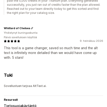
past the 5,000 credits in your Titanium plan. Everything generated
successfully, you just ran out of credits faster than the plan allowed.
Reached out to your team directly today to get this sorted and find
the right plan for your catalog size.
Whittard of Chelsea
Yhdistynyt kuningaskunta
Päivä sovelluksen käyttöä
9. heinäkuu 2026
This tool is a game changer, saved so much time and the alt
text is infinitely more detailed than we would have come up
with. 5 stars!
Tuki
Sovellustuen tarjoaa AltText.ai.
Resurssit
Tietosuojakäytäntö