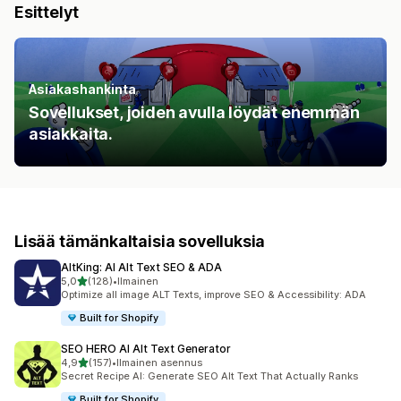
Esittelyt
Asiakashankinta
Sovellukset, joiden avulla löydät enemmän
asiakkaita.
Lisää tämänkaltaisia sovelluksia
AltKing: AI Alt Text SEO & ADA
/ 5 tähteä
5,0
(128)
•
Ilmainen
128 arvostelua yhteensä
Optimize all image ALT Texts, improve SEO & Accessibility: ADA
Built for Shopify
SEO HERO AI Alt Text Generator
/ 5 tähteä
4,9
(157)
•
Ilmainen asennus
157 arvostelua yhteensä
Secret Recipe AI: Generate SEO Alt Text That Actually Ranks
Built for Shopify