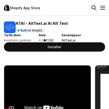
Shopify App Store
ATAI ‑ AltText.ai AI Alt Text
Built for Shopify
Tarification
Note
Développeur
Installation gratuite
4,5
(135)
AltText.ai
Installer