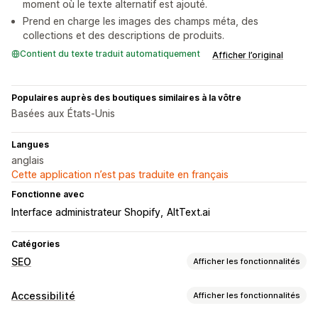
moment où le texte alternatif est ajouté.
Prend en charge les images des champs méta, des
collections et des descriptions de produits.
Contient du texte traduit automatiquement
Afficher l’original
Populaires auprès des boutiques similaires à la vôtre
Basées aux États-Unis
Langues
anglais
Cette application n’est pas traduite en français
Fonctionne avec
Interface administrateur Shopify
AltText.ai
Catégories
SEO
Afficher les fonctionnalités
Outils SEO
Accessibilité
Afficher les fonctionnalités
Texte alternatif
Dénomination des fichiers
Balises méta