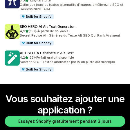
étoile(s) sur 5
5,0
(125)
•
Gratuite
125 avis au total
Optimisez tous les textes alternatifs d’images, améliorez le SEO et
l’accessibilité : ADA
Built for Shopify
SEO HERO AI Alt Text Generator
étoile(s) sur 5
4,9
(157)
•
À partir de $5 /mois
157 avis au total
Secret Recipe AI : Générez du Texte Alt SEO Qui Rank Vraiment
Built for Shopify
ALT SEO IA Générateur Alt Text
étoile(s) sur 5
4,2
(23)
•
Forfait gratuit disponible
23 avis au total
Booster SEO - Textes alternatifs par IA en pilote automatique
Built for Shopify
Vous souhaitez ajouter une
application ?
Essayez Shopify gratuitement pendant 3 jours