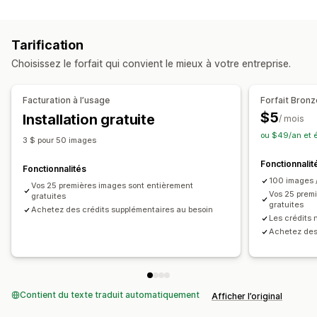
Types de conformité
Édition en bloc
Génération IA
SEO local
ADA
AODA
EAA
WCAG
Optimisation d’images
Optimisation de vitesse
Tarification
Optimisation de contenu
Automatisations
Outils d’accessibilité
Choisissez le forfait qui convient le mieux à votre entreprise.
Texte alternatif
SEO
Propulsé par l’IA
Suivi des performances
Note SEO
Audits
Informations et conseils
Facturation à l’usage
Forfait Bronz
Analyses de données
Suivi du classement
$5
Installation gratuite
/ mois
Trafic du site web
ou $49/an et 
3 $ pour 50 images
Fonctionnalit
Fonctionnalités
100 images 
Vos 25 premières images sont entièrement
Vos 25 prem
gratuites
gratuites
Achetez des crédits supplémentaires au besoin
Les crédits 
Achetez des
Contient du texte traduit automatiquement
Afficher l’original