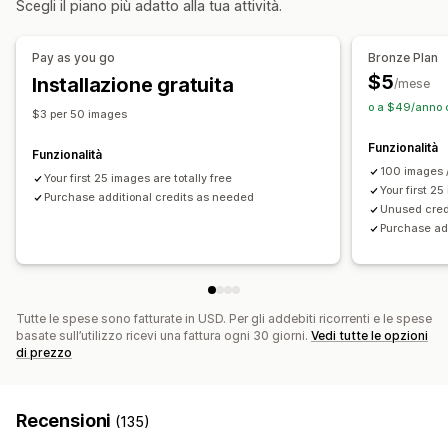
Scegli il piano più adatto alla tua attività.
Testo alternativo
SEO
Basato sull’IA
Monitoraggio delle performance
Punteggio SEO
Verifiche
Insight e suggerimenti
Analisi
Pay as you go
Bronze Plan
Monitoraggio del posizionamento
Traffico sul sito web
$5
Installazione gratuita
/mese
o a $49/anno c
$3 per 50 images
Funzionalità
Funzionalità
100 images 
Your first 25 images are totally free
Your first 25
Purchase additional credits as needed
Unused credi
Purchase ad
Tutte le spese sono fatturate in USD. Per gli addebiti ricorrenti e le spese
basate sull’utilizzo ricevi una fattura ogni 30 giorni.
Vedi tutte le opzioni
di prezzo
Recensioni
(135)