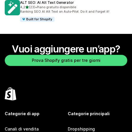
ALT SEO: AI Alt Text Generator
stelle su 5
4,2
(23)
•
Piano gratuito disponibile
23 recensioni totali
Ranking SEO AI Alt Text on Auto‑Pilot. Do it and Forget it!
Built for Shopify
Vuoi aggiungere un’app?
Prova Shopify gratis per tre giorni
Categorie di app
Categorie principali
Canali di vendita
Dropshipping