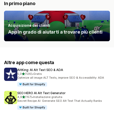
In primo piano
Acquisizione dei clienti
App in grado di aiutarti a trovare più clienti
Altre app come questa
AltKing: AI Alt Text SEO & ADA
stelle su 5
5,0
(126)
•
Gratis
126 recensioni totali
Optimize all image ALT Texts, improve SEO & Accessibility: ADA
Built for Shopify
SEO HERO AI Alt Text Generator
stelle su 5
4,9
(157)
•
Installazione gratuita
157 recensioni totali
Secret Recipe AI: Generate SEO Alt Text That Actually Ranks
Built for Shopify