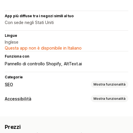
App più diffuse tra i negozi simili al tuo
Con sede negli Stati Uniti
Lingue
Inglese
Questa app non è disponibile in Italiano
Funziona con
Pannello di controllo Shopify
AltText.ai
Categorie
SEO
Mostra funzionalità
Strumenti SEO
Accessibilità
Mostra funzionalità
Testo alternativo
Denominazione file
Meta tag
Tipi di conformità
Modifica in blocco
Generazione basata sull’IA
SEO locale
ADA
AODA
EAA
WCAG
Ottimizzazione immagini
Ottimizzazione velocità
Prezzi
Ottimizzazione contenuti
Automazioni
Strumenti di accessibilità