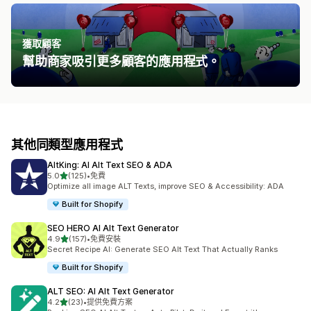
獲取顧客
幫助商家吸引更多顧客的應用程式。
其他同類型應用程式
AltKing: AI Alt Text SEO & ADA
滿分 5 顆星
5.0
(125)
•
免費
共有 125 則評價
Optimize all image ALT Texts, improve SEO & Accessibility: ADA
Built for Shopify
SEO HERO AI Alt Text Generator
滿分 5 顆星
4.9
(157)
•
免費安裝
共有 157 則評價
Secret Recipe AI: Generate SEO Alt Text That Actually Ranks
Built for Shopify
ALT SEO: AI Alt Text Generator
滿分 5 顆星
4.2
(23)
•
提供免費方案
共有 23 則評價