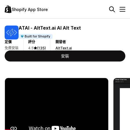
Shopify App Store
ATAI ‑ AltText.ai AI Alt Text
Built for Shopify
定價
評分
開發者
免費安裝
4.5
(135)
AltText.ai
安裝