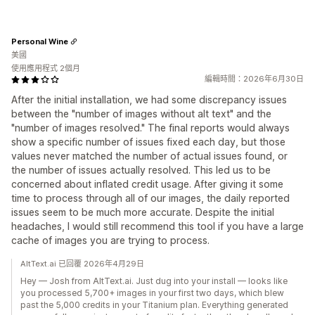
Personal Wine
美國
使用應用程式 2個月
編輯時間：2026年6月30日
After the initial installation, we had some discrepancy issues
between the "number of images without alt text" and the
"number of images resolved." The final reports would always
show a specific number of issues fixed each day, but those
values never matched the number of actual issues found, or
the number of issues actually resolved. This led us to be
concerned about inflated credit usage. After giving it some
time to process through all of our images, the daily reported
issues seem to be much more accurate. Despite the initial
headaches, I would still recommend this tool if you have a large
cache of images you are trying to process.
AltText.ai 已回覆 2026年4月29日
Hey — Josh from AltText.ai. Just dug into your install — looks like
you processed 5,700+ images in your first two days, which blew
past the 5,000 credits in your Titanium plan. Everything generated