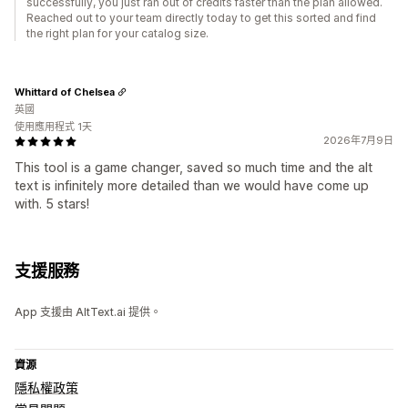
successfully, you just ran out of credits faster than the plan allowed.
Reached out to your team directly today to get this sorted and find
the right plan for your catalog size.
Whittard of Chelsea
英國
使用應用程式 1天
2026年7月9日
This tool is a game changer, saved so much time and the alt
text is infinitely more detailed than we would have come up
with. 5 stars!
支援服務
App 支援由 AltText.ai 提供。
資源
隱私權政策