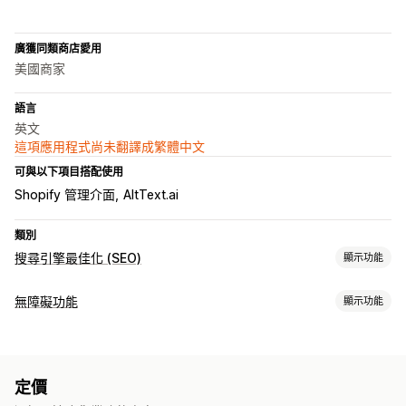
廣獲同類商店愛用
美國商家
語言
英文
這項應用程式尚未翻譯成繁體中文
可與以下項目搭配使用
Shopify 管理介面
AltText.ai
類別
搜尋引擎最佳化 (SEO)
顯示功能
搜尋引擎最佳化 (SEO) 工具
無障礙功能
顯示功能
替代文字
檔案名稱
中繼標籤
大量編輯
AI 生成內容
法規遵循類型
本地搜尋引擎最佳化 (SEO)
圖片最佳化
速度最佳化
內容最佳化
ADA
AODA
EAA
WCAG
自動化
定價
無障礙功能工具
追蹤成效