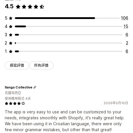
4.5
5
106
4
15
3
6
2
2
1
6
撰寫評價
所有評價
Ilanga Collective
克羅埃西亞
使用應用程式 4天
2026年5月10日
The app is very easy to use and can be customized to your
needs, integrates smoothly with Shopify, it's really great help.
We have been using it in Croatian language, there were only
few minor grammar mistakes, but other than that great!