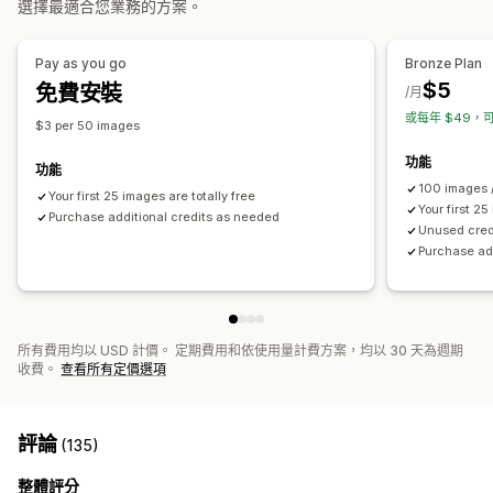
選擇最適合您業務的方案。
替代文字
搜尋引擎最佳化 (SEO)
採用 AI 技術
搜尋引擎最佳化 (SEO) 分數
稽核
深入分析與秘訣
分析
排名追蹤
網站流量
Pay as you go
Bronze Plan
$5
免費安裝
/月
或每年 $49，可
$3 per 50 images
功能
功能
100 images 
Your first 25 images are totally free
Your first 25
Purchase additional credits as needed
Unused credi
Purchase ad
所有費用均以 USD 計價。 定期費用和依使用量計費方案，均以 30 天為週期
收費。
查看所有定價選項
評論
(135)
整體評分