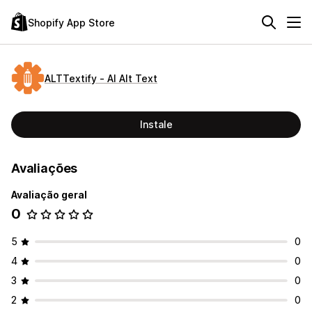
Shopify App Store
ALTTextify ‑ AI Alt Text
Instale
Avaliações
Avaliação geral
0
5
0
4
0
3
0
2
0