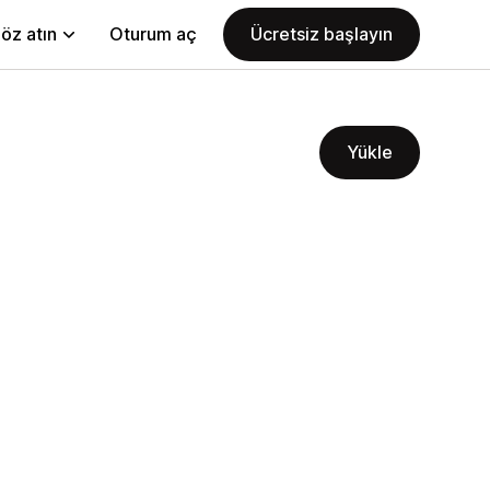
öz atın
Oturum aç
Ücretsiz başlayın
Yükle