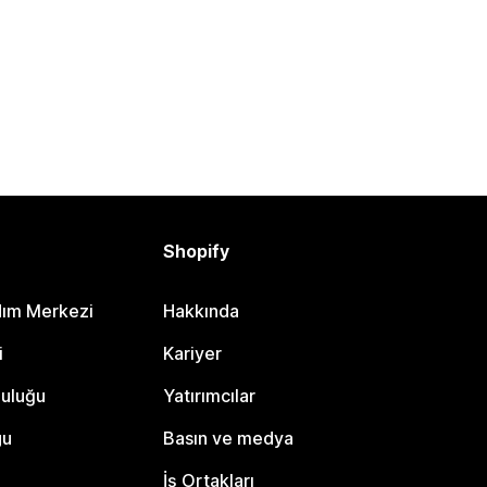
Shopify
dım Merkezi
Hakkında
i
Kariyer
luluğu
Yatırımcılar
gu
Basın ve medya
İş Ortakları