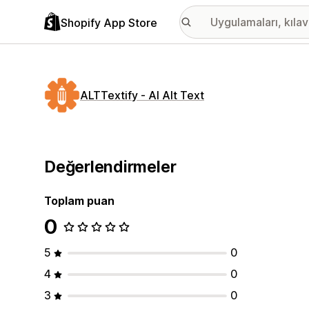
Shopify App Store
ALTTextify ‑ AI Alt Text
Değerlendirmeler
Toplam puan
0
5
0
4
0
3
0