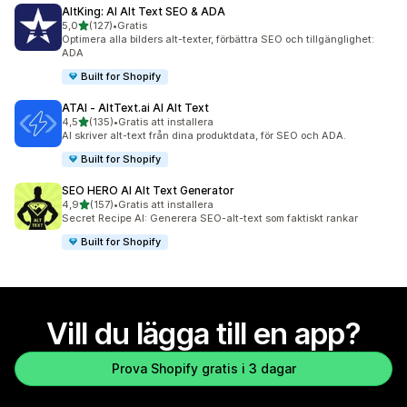
AltKing: AI Alt Text SEO & ADA
av 5 stjärnor
5,0
(127)
•
Gratis
127 recensioner totalt
Optimera alla bilders alt-texter, förbättra SEO och tillgänglighet:
ADA
Built for Shopify
ATAI ‑ AltText.ai AI Alt Text
av 5 stjärnor
4,5
(135)
•
Gratis att installera
135 recensioner totalt
AI skriver alt-text från dina produktdata, för SEO och ADA.
Built for Shopify
SEO HERO AI Alt Text Generator
av 5 stjärnor
4,9
(157)
•
Gratis att installera
157 recensioner totalt
Secret Recipe AI: Generera SEO-alt-text som faktiskt rankar
Built for Shopify
Vill du lägga till en app?
Prova Shopify gratis i 3 dagar