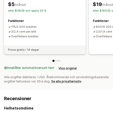
SEO-poäng
Webbplatstrafik
$5
$19
/månad
/månad
eller $48/år och spara 20 %
eller $180/år 
Funktioner
Funktioner
175/2 000 krediter
800/9 200 k
3/2,4 cent per bild
2,5/1,9 cent 
Överförbara krediter
Överförbara 
Prova gratis i 14 dagar
Innehåller automatöversatt text
Visa original
Alla avgifter debiteras i USD. Återkommande och användningsbaserade
avgifter faktureras var 30:e dag.
Se alla prisalternativ
Recensioner
Helhetsomdöme