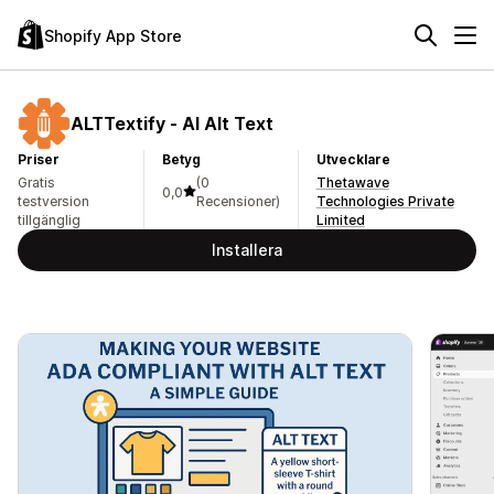
Shopify App Store
ALTTextify ‑ AI Alt Text
Priser
Betyg
Utvecklare
Gratis
(0
Thetawave
0,0
testversion
Recensioner)
Technologies Private
tillgänglig
Limited
Installera