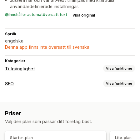
Justera när och var alt-text tillämpas med kraftfulla,
användardefinierade inställningar.
Innehåller automatöversatt text
Visa original
Språk
engelska
Denna app finns inte översatt till svenska
Kategorier
Tillgänglighet
Visa funktioner
Typer av efterlevnad
SEO
Visa funktioner
ADA
AODA
EAA
WCAG
Regionsbaserade
SEO-verktyg
Tillgänglighetsverktyg
Bildkomprimering
Alternativtext
Metataggar
Alternativtext
SEO
AI-baserat
Priser
Massredigering
AI-generering
Lokal SEO
Bildoptimering
Välj den plan som passar ditt företag bäst.
Automatiseringar
Övervakning av prestanda
Starter-plan
Lite-plan