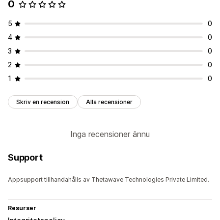
0
5
0
4
0
3
0
2
0
1
0
Skriv en recension
Alla recensioner
Inga recensioner ännu
Support
Appsupport tillhandahålls av Thetawave Technologies Private Limited.
Resurser