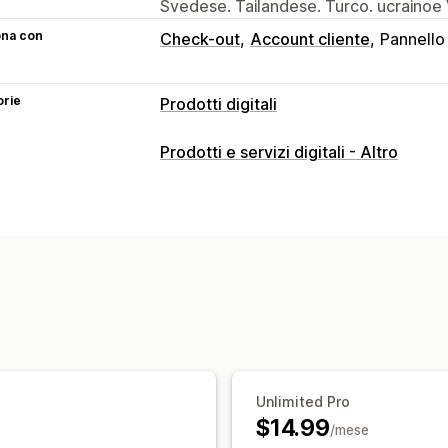
Svedese. Tailandese. Turco. ucrainoe
ona con
Check-out
Account cliente
Pannello 
orie
Prodotti digitali
Tipi di prodotto
Prodotti e servizi digitali - Altro
Audio
Corsi
Opere d’arte digitali
Eb
Gestione dei download
Consegna di email
Streaming
Downlo
Link personalizzati
Sicurezza dei file
Codice di accesso
Crittografia dei fil
Unlimited Pro
$14.99
/mese