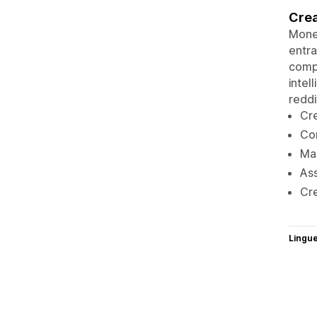
Crea
Monet
entra
compe
intel
reddi
Cre
Con
Man
Ass
Cre
Lingu