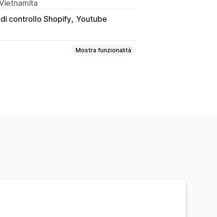
 Vietnamita
di controllo Shopify
Youtube
Mostra funzionalità
ook
PDF
Video
Personalizzati
ad illimitati
Analisi
e
Protezione con password