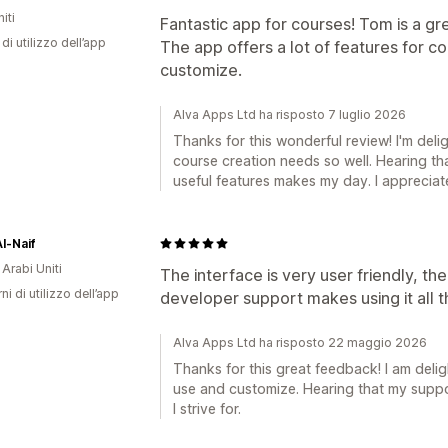
iti
Fantastic app for courses! Tom is a g
di utilizzo dell’app
The app offers a lot of features for co
customize.
Alva Apps Ltd ha risposto 7 luglio 2026
Thanks for this wonderful review! I'm deli
course creation needs so well. Hearing th
useful features makes my day. I apprecia
Al-Naif
 Arabi Uniti
The interface is very user friendly, t
ni di utilizzo dell’app
developer support makes using it all t
Alva Apps Ltd ha risposto 22 maggio 2026
Thanks for this great feedback! I am deli
use and customize. Hearing that my suppo
I strive for.