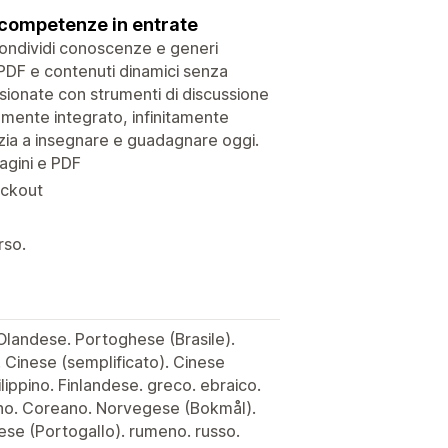
 competenze in entrate
 condividi conoscenze e generi
 PDF e contenuti dinamici senza
ionate con strumenti di discussione
ttamente integrato, infinitamente
nizia a insegnare e guadagnare oggi.
agini e PDF
eckout
rso.
 Olandese. Portoghese (Brasile).
Cinese (semplificato). Cinese
ilippino. Finlandese. greco. ebraico.
ano. Coreano. Norvegese (Bokmål).
se (Portogallo). rumeno. russo.