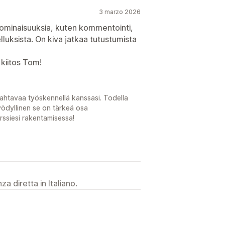
3 marzo 2026
 ominaisuuksia, kuten kommentointi,
luksista. On kiva jatkaa tutustumista
 kiitos Tom!
mahtavaa työskennellä kanssasi. Todella
yödyllinen se on tärkeä osa
ssiesi rakentamisessa!
a diretta in Italiano.