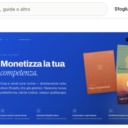
Sfogli
ria immagini in evidenza