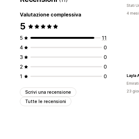
Stati Un
4 mesi 
Valutazione complessiva
5
5
11
4
0
3
0
2
0
1
0
Layla 
Emirati
23 gior
Scrivi una recensione
Tutte le recensioni