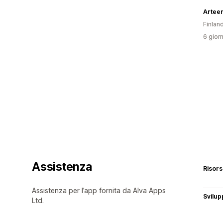
Arteen
Finlan
6 giorn
Assistenza
Risor
Assistenza per l’app fornita da Alva Apps
Svilup
Ltd.