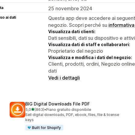
ta
25 novembre 2024
o ai dati
Questa app deve accedere ai seguenti 
negozio. Scopri perché su
informativa
Visualizza dati clienti:
Dati sensibili, dati su dispositivo e attiv
Visualizza dati di staff e collaboratori:
Proprietario del negozio
Visualizza e modifica i dati del negozio:
Clienti, prodotti, ordini, Negozio online
dati
Vedi i dettagli
BIG Digital Downloads File PDF
stelle su 5
5,0
(863)
•
Piano gratuito disponibile
863 recensioni totali
Sell digital downloads, PDF, ebook, files, file & license
keys
Built for Shopify