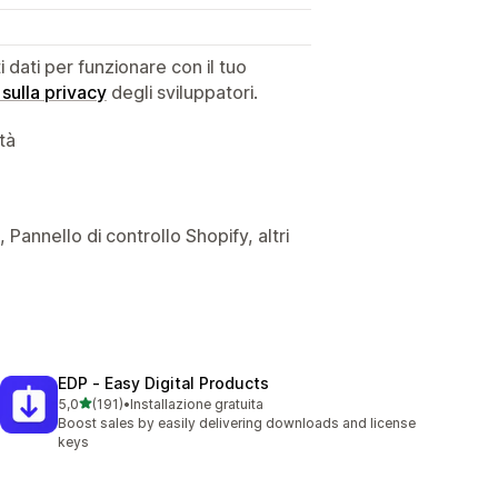
dati per funzionare con il tuo
 sulla privacy
degli sviluppatori.
ità
, Pannello di controllo Shopify, altri
EDP ‑ Easy Digital Products
stelle su 5
5,0
(191)
•
Installazione gratuita
191 recensioni totali
Boost sales by easily delivering downloads and license
keys