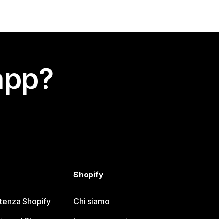
app?
Shopify
stenza Shopify
Chi siamo