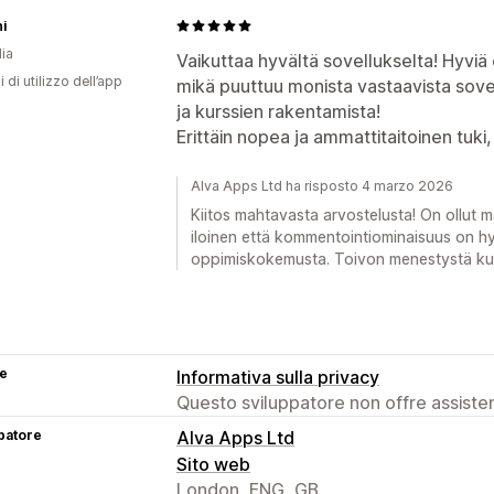
i
dia
Vaikuttaa hyvältä sovellukselta! Hyviä
i di utilizzo dell’app
mikä puuttuu monista vastaavista sovel
ja kurssien rakentamista!
Erittäin nopea ja ammattitaitoinen tuki,
Alva Apps Ltd ha risposto 4 marzo 2026
Kiitos mahtavasta arvostelusta! On ollut 
iloinen että kommentointiominaisuus on h
oppimiskokemusta. Toivon menestystä kur
se
Informativa sulla privacy
Questo sviluppatore non offre assistenz
patore
Alva Apps Ltd
Sito web
London, ENG, GB