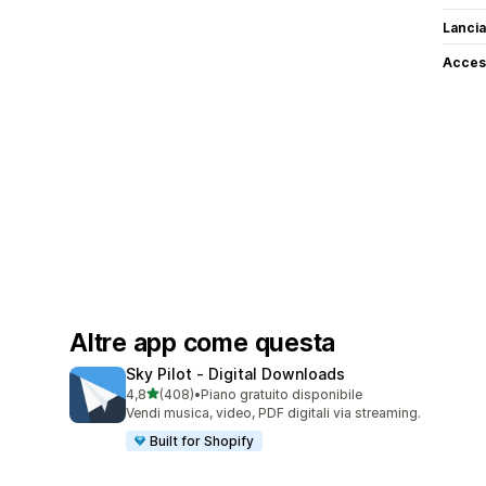
Lancia
Access
Altre app come questa
Sky Pilot ‑ Digital Downloads
stelle su 5
4,8
(408)
•
Piano gratuito disponibile
408 recensioni totali
Vendi musica, video, PDF digitali via streaming.
Built for Shopify