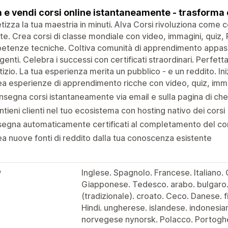
 e vendi corsi online istantaneamente - trasforma
izza la tua maestria in minuti. Alva Corsi rivoluziona come
te. Crea corsi di classe mondiale con video, immagini, quiz,
tenze tecniche. Coltiva comunità di apprendimento appass
ligenti. Celebra i successi con certificati straordinari. Perfe
tizio. La tua esperienza merita un pubblico - e un reddito. I
a esperienze di apprendimento ricche con video, quiz, imm
segna corsi istantaneamente via email e sulla pagina di ch
tieni clienti nel tuo ecosistema con hosting nativo dei corsi
egna automaticamente certificati al completamento del co
a nuove fonti di reddito dalla tua conoscenza esistente
e
Inglese. Spagnolo. Francese. Italiano.
Giapponese. Tedesco. arabo. bulgaro. 
(tradizionale). croato. Ceco. Danese. f
Hindi. ungherese. islandese. indonesi
norvegese nynorsk. Polacco. Portoghe