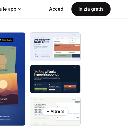
a le app
Accedi
Inizia gratis
+ Altre 3