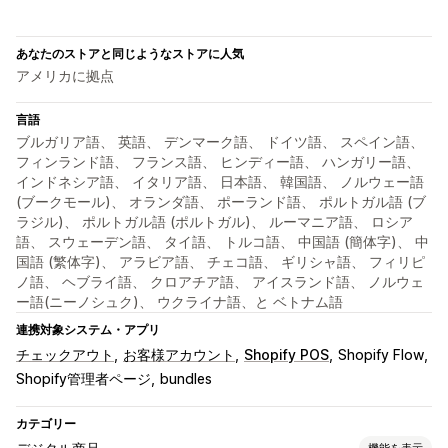
あなたのストアと同じようなストアに人気
アメリカに拠点
言語
ブルガリア語、 英語、 デンマーク語、 ドイツ語、 スペイン語、
フィンランド語、 フランス語、 ヒンディー語、 ハンガリー語、
インドネシア語、 イタリア語、 日本語、 韓国語、 ノルウェー語
(ブークモール)、 オランダ語、 ポーランド語、 ポルトガル語 (ブ
ラジル)、 ポルトガル語 (ポルトガル)、 ルーマニア語、 ロシア
語、 スウェーデン語、 タイ語、 トルコ語、 中国語 (簡体字)、 中
国語 (繁体字)、 アラビア語、 チェコ語、 ギリシャ語、 フィリピ
ノ語、 ヘブライ語、 クロアチア語、 アイスランド語、 ノルウェ
ー語(ニーノシュク)、 ウクライナ語、と ベトナム語
連携対象システム・アプリ
チェックアウト
お客様アカウント
Shopify POS
Shopify Flow
Shopify管理者ページ
bundles
カテゴリー
機能を表示