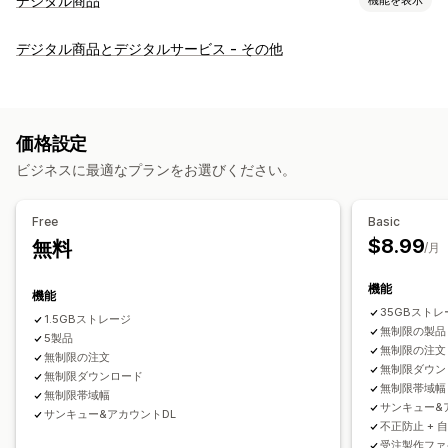
デジタル商品
商品タイプ
デジタル商品とデジタルサービス - その他
オーディオ
コース
デジタルアート
電子書籍
ゲーム
PDF
ソフトウェア
動画
カスタム
ダウンロード管理
価格設定
メール配信
一括アップロード
カスタムダウンロードページ
ビジネスに最適なプランをお選びください。
お礼ページ
ダウンロード制限
ストリーミング
無制限のダウンロード
分析
SMTP
外部でホスト
Free
Basic
カスタムリンク
Amazon S3ストレージ
$8.99
無料
/月
ファイルセキュリティ
機能
機能
アクセスコード
ライセンスキー
ファイルの暗号化
IP制限
35GBストレ
1.5GBストレージ
パスワード保護
電子透かし
ファイルのホスティング
無制限の製品
5製品
無制限の注文
無制限の注文
無制限ダウン
無制限ダウンロード
無制限帯域幅
無制限帯域幅
サンキュー&
サンキュー&アカウントDL
不正防止 + 
受注製作ファ