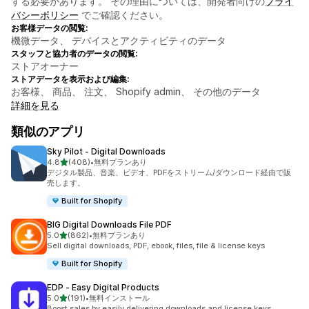
する必要があります。 その理由については、開発者向けの
プライ
バシーポリシー
でご確認ください。
お客様データの閲覧:
機微データ、 デバイスとアクティビティのデータ
スタッフと協力者のデータの閲覧:
ストアオーナー
ストアデータを表示および編集:
お客様、 商品、 注文、 Shopify admin、 その他のデータ
詳細を見る
類似のアプリ
Sky Pilot ‑ Digital Downloads
5つ星中
4.8
(408)
•
無料プランあり
合計レビュー数：408件
デジタル製品、音楽、ビデオ、PDFをストリーム/ダウンロード経由で販
売します。
Built for Shopify
BIG Digital Downloads File PDF
5つ星中
5.0
(862)
•
無料プランあり
合計レビュー数：862件
Sell digital downloads, PDF, ebook, files, file & license keys
Built for Shopify
EDP ‑ Easy Digital Products
5つ星中
5.0
(191)
•
無料インストール
合計レビュー数：191件
Boost sales by easily delivering downloads and license keys