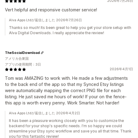
2026年7月26日
Vert helpful and responsive customer service!
Alva Apps Ltdが返信しました 2026年7月26日
Thanks so much! Its been great to help you get your store setup with
Alva Digital Downloads. I really appreciate the review!
TheSocialDownload
アメリカ合衆国
アプリの使用期間：3日
2026年4月1日
Tom was AMAZING to work with. He made a few adjustments
to the back end of the app so that my Synced Etsy listings
were automatically mapping the correct PNG file for each
listing. He just saved me hours of work! If your on the fence-
this app is worth every penny. Work Smarter. Not harder!
Alva Apps Ltdが返信しました 2026年4月2日
It has been a pleasure working closely with you to customize the
backend for your shop's specific needs. I'm so happy we could
streamline your Etsy sync workflow and save you all that time. Thank
you for this fantastic review!