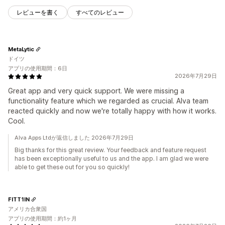
レビューを書く
すべてのレビュー
MetaLytic
ドイツ
アプリの使用期間：6日
2026年7月29日
Great app and very quick support. We were missing a
functionality feature which we regarded as crucial. Alva team
reacted quickly and now we're totally happy with how it works.
Cool.
Alva Apps Ltdが返信しました 2026年7月29日
Big thanks for this great review. Your feedback and feature request
has been exceptionally useful to us and the app. I am glad we were
able to get these out for you so quickly!
FITT1IN
アメリカ合衆国
アプリの使用期間：約1ヶ月