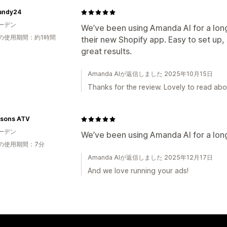
andy24
ーデン
We’ve been using Amanda AI for a lo
の使用期間：約1時間
their new Shopify app. Easy to set up,
great results.
Amanda AIが返信しました 2025年10月15日
Thanks for the review. Lovely to read ab
ssons ATV
ーデン
We’ve been using Amanda AI for a long 
の使用期間：7分
Amanda AIが返信しました 2025年12月17日
And we love running your ads!