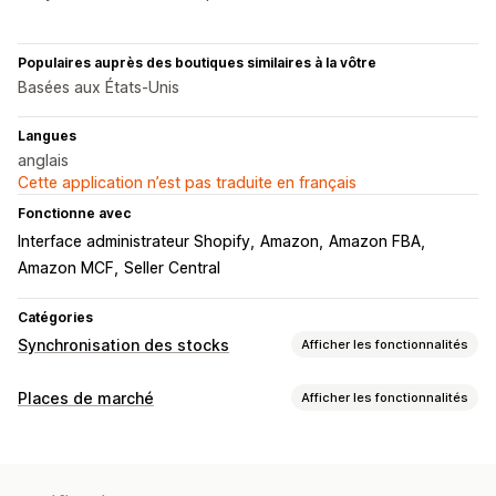
Populaires auprès des boutiques similaires à la vôtre
Basées aux États-Unis
Langues
anglais
Cette application n’est pas traduite en français
Fonctionne avec
Interface administrateur Shopify
Amazon
Amazon FBA
Amazon MCF
Seller Central
Catégories
Synchronisation des stocks
Afficher les fonctionnalités
Type de synchronisation
Places de marché
Afficher les fonctionnalités
Commandes
Prix
Détails de produits
Variantes
SKU
Gestion des listes
Multicanale
Sur plusieurs boutiques
Automatique
Automatisation des flux
Flux de produits
Groupée