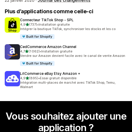
22 janvier 2020 ·
Journal des changements
Plus d’applications comme celle-ci
Connecteur TikTok Shop ‑ SPL
étoile(s) sur 5
4,9
(737)
•
Installation gratuite
737 avis au total
Intégrer la boutique TikTok, synchroniser les stocks et les co
Built for Shopify
CedCommerce Amazon Channel
étoile(s) sur 5
4,7
(1 062)
•
Installation gratuite
1062 avis au total
Vendre sur Amazon devient facile avec le canal de vente Amazon
Built for Shopify
LitCommerce eBay Etsy Amazon +
étoile(s) sur 5
4,9
(895)
•
Essai gratuit disponible
895 avis au total
Intégration multi-places de marché avec TikTok Shop, Temu,
Walmart
Vous souhaitez ajouter une
application ?