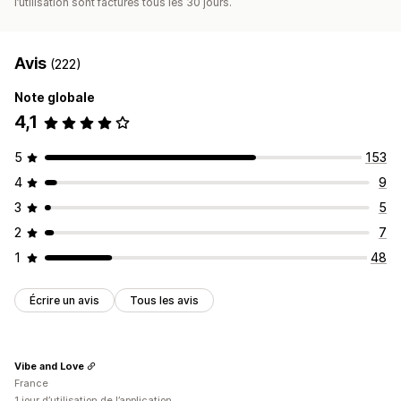
l’utilisation sont facturés tous les 30 jours.
Avis
(222)
Note globale
4,1
5
153
4
9
3
5
2
7
1
48
Écrire un avis
Tous les avis
Vibe and Love
France
1 jour d’utilisation de l’application