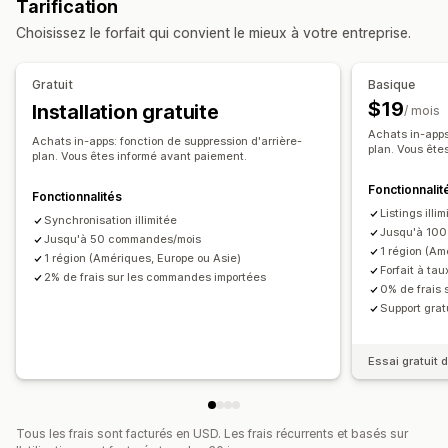
Tarification
Synchronisation des produits
Sélection de produit
Notifications et rapports
Choisissez le forfait qui convient le mieux à votre entreprise.
Synchronisation des offres
Devise locale
Notifications personnalisées
Mises à jour des commandes
Traduction des flux
Importation groupée
Alertes e-mail
Rapports d’erreur
Gratuit
Basique
Listes personnalisées
Importation et exportation de données
Journaux détaillés
$19
Installation gratuite
/ mois
Gestion des commandes
Achats in-apps
Achats in-apps: fonction de suppression d'arrière-
Commandes en gros
Approbation de commande
plan. Vous ête
plan. Vous êtes informé avant paiement.
Synchronisation des commandes
Synchronisation du suivi
Fonctionnalit
Fonctionnalités
Synchronisation des stocks
Règles personnalisées
Listings illim
Synchronisation illimitée
Jusqu'à 10
Jusqu'à 50 commandes/mois
1 région (Am
1 région (Amériques, Europe ou Asie)
Forfait à tau
2% de frais sur les commandes importées
0% de frais
Support grat
Essai gratuit d
Tous les frais sont facturés en USD. Les frais récurrents et basés sur