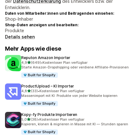
der
Datenschutzerklärung
des Entwicklers bzw. der
Entwicklerin.
Daten von Mitarbeiter:innen und Beitragenden einsehen:
Shop-Inhaber
Shop-Daten anzeigen und bearbeiten:
Produkte
Details sehen
Mehr Apps wie diese
Reputon Amazon Importer
von 5 Sternen
4,9
(649)
•
Kostenloser Plan verfügbar
649 Rezensionen insgesamt
Starte Amazon-Dropshipping oder verdiene Affiliate-Provisionen
Built for Shopify
ProductUpload – KI Importer
von 5 Sternen
4,8
(33)
•
Kostenloser Plan verfügbar
33 Rezensionen insgesamt
Massenimport mit KI: Produkte von jeder Website kopieren
Built for Shopify
Kopy‑fy Produkte Importieren
von 5 Sternen
5,0
(38)
•
Kostenloser Plan verfügbar
38 Rezensionen insgesamt
Kopieren, klonen & migrieren in Masse mit KI — Stunden sparen
Built for Shopify