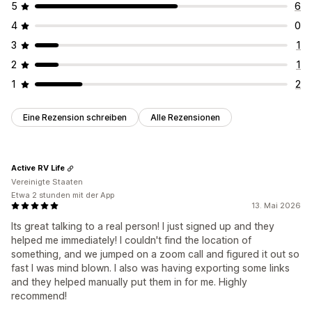
5
6
4
0
3
1
2
1
1
2
Eine Rezension schreiben
Alle Rezensionen
Active RV Life
Vereinigte Staaten
Etwa 2 stunden mit der App
13. Mai 2026
Its great talking to a real person! I just signed up and they
helped me immediately! I couldn't find the location of
something, and we jumped on a zoom call and figured it out so
fast I was mind blown. I also was having exporting some links
and they helped manually put them in for me. Highly
recommend!