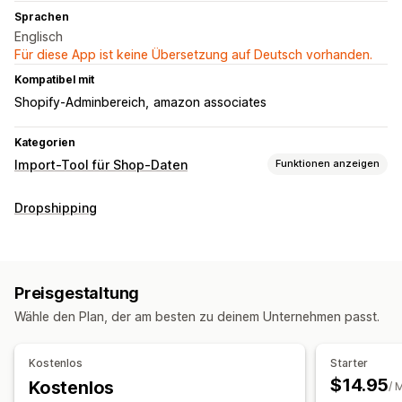
Sprachen
Englisch
Für diese App ist keine Übersetzung auf Deutsch vorhanden.
Kompatibel mit
Shopify-Adminbereich
amazon associates
Kategorien
Import-Tool für Shop-Daten
Funktionen anzeigen
Datensynchronisierung
Dropshipping
Automatische Updates
Produktsynchronisierung
Datenmigration
Massenimport
Produkte
Preisgestaltung
Wähle den Plan, der am besten zu deinem Unternehmen passt.
Kostenlos
Starter
$14.95
Kostenlos
/ 