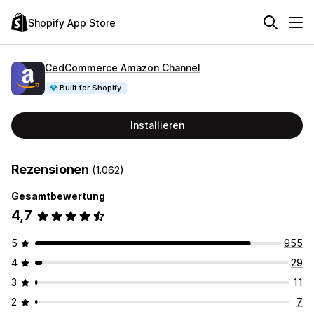
Shopify App Store
CedCommerce Amazon Channel
Built for Shopify
Installieren
Rezensionen
(1.062)
Gesamtbewertung
4,7
5
955
4
29
3
11
2
7