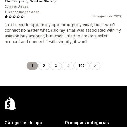
The Everything Creative Store
Estados Unidos
11 meses usando o app
3 de agosto de 2026
said I need to update my app through my email, but it won't
connect no matter what. said my email was associated with my
amazon buy account, but when I tried to create a seller
account and connect it with shopify, it won't.
1
2
3
4
107
Categorias de app
Principais categorias