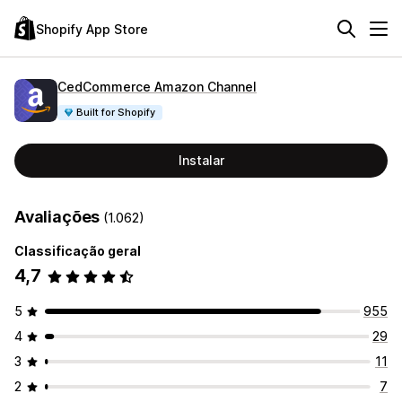
Shopify App Store
CedCommerce Amazon Channel
Built for Shopify
Instalar
Avaliações
(1.062)
Classificação geral
4,7
5
955
4
29
3
11
2
7