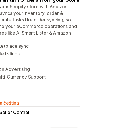
ur Shopify store with Amazon,
syncs your inventory, order &
omate tasks like order syncing, so
mline your eCommerce operations and
res like AI Smart Lister & Amazon
rketplace sync
e listings
on Advertising
ulti-Currency Support
a čeština
Seller Central