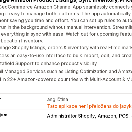
CedCommerce Amazon Channel App seamlessly connects yo
g it easy to manage both platforms. The app automatically 
ent saving you time and effort. You can set up rules to aut
run in the background without manual intervention. Strea
everything in sync with ease. Watch out for upcoming featu
-Location Inventory.
age Shopify listings, orders & inventory with real-time ma
ess an easy-to-use interface to bulk import, edit, and creat
afield Support to enhance product visibility
il Managed Services such as Listing Optimization and Amaz
l in 22+ Amazon-covered countries with Multi-Account & M
y
angličtina
Tato aplikace není přeložena do jazyk
e s:
Administrátor Shopify
Amazon
POS