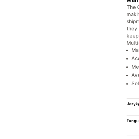
The 
makin
shipm
they 
keep 
Multi
Man
Acc
Met
Ava
Sel
Jazyk
Funguj