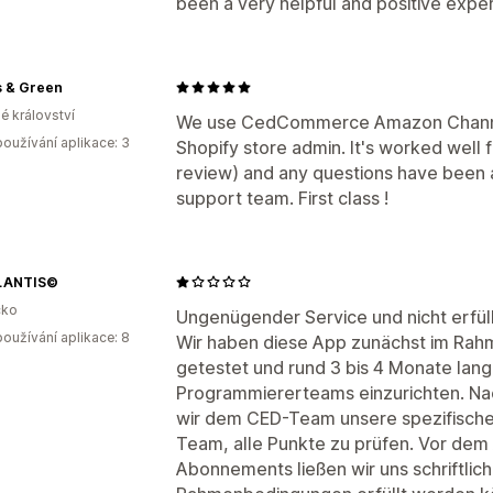
been a very helpful and positive expe
s & Green
é království
We use CedCommerce Amazon Channel 
oužívání aplikace: 3
Shopify store admin. It's worked well 
review) and any questions have been a
support team. First class !
LANTIS©
ko
Ungenügender Service und nicht erfül
oužívání aplikace: 8
Wir haben diese App zunächst im Ra
getestet und rund 3 bis 4 Monate lang 
Programmiererteams einzurichten. Nac
wir dem CED-Team unsere spezifische
Team, alle Punkte zu prüfen. Vor dem
Abonnements ließen wir uns schriftlic