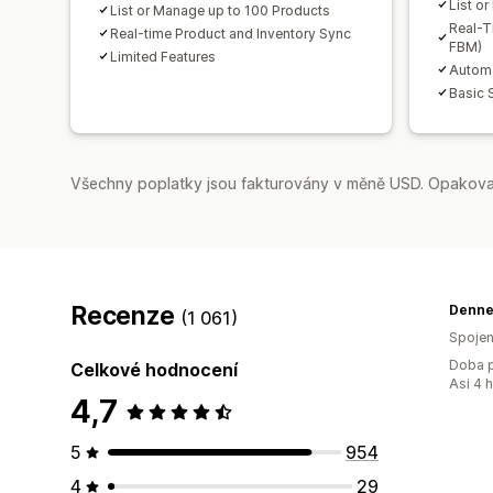
List o
List or Manage up to 100 Products
Real-T
Real-time Product and Inventory Sync
FBM)
Limited Features
Automa
Basic 
Všechny poplatky jsou fakturovány v měně USD. Opakovan
Recenze
Denne
(1 061)
Spojen
Doba p
Celkové hodnocení
Asi 4 
4,7
5
954
4
29