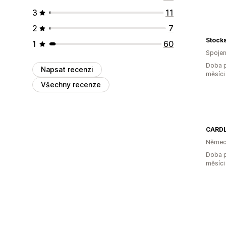
3
11
2
7
Stock
1
60
Spojen
Doba p
Napsat recenzi
měsíci
Všechny recenze
CARD
Němec
Doba p
měsíci