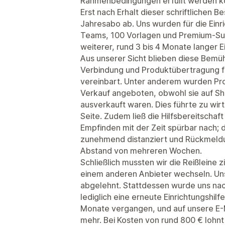
Rahmenbedingungen erfüllt werden k
Erst nach Erhalt dieser schriftlichen B
Jahresabo ab. Uns wurden für die Einr
Teams, 100 Vorlagen und Premium-Sup
weiterer, rund 3 bis 4 Monate langer E
Aus unserer Sicht blieben diese Bemü
Verbindung und Produktübertragung fun
vereinbart. Unter anderem wurden Pr
Verkauf angeboten, obwohl sie auf Sho
ausverkauft waren. Dies führte zu wirt
Seite. Zudem ließ die Hilfsbereitsch
Empfinden mit der Zeit spürbar nach; 
zunehmend distanziert und Rückmeldun
Abstand von mehreren Wochen.
Schließlich mussten wir die Reißleine z
einem anderen Anbieter wechseln. Uns
abgelehnt. Stattdessen wurde uns na
lediglich eine erneute Einrichtungshil
Monate vergangen, und auf unsere E-M
mehr. Bei Kosten von rund 800 € lohnt 