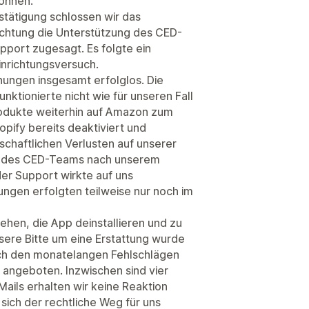
önnen.
estätigung schlossen wir das
ichtung die Unterstützung des CED-
port zugesagt. Es folgte ein
inrichtungsversuch.
hungen insgesamt erfolglos. Die
ktionierte nicht wie für unseren Fall
odukte weiterhin auf Amazon zum
pify bereits deaktiviert und
schaftlichen Verlusten auf unserer
aft des CED-Teams nach unserem
der Support wirkte auf uns
gen erfolgten teilweise nur noch im
iehen, die App deinstallieren und zu
ere Bitte um eine Erstattung wurde
ch den monatelangen Fehlschlägen
fe angeboten. Inzwischen sind vier
ails erhalten wir keine Reaktion
sich der rechtliche Weg für uns