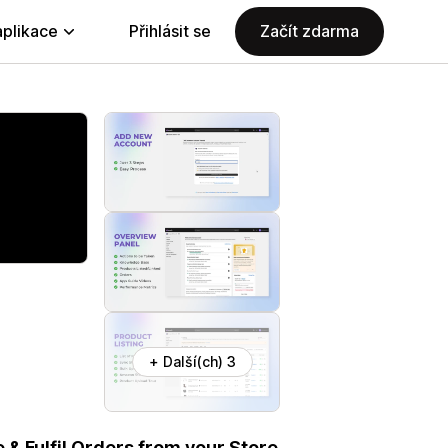
aplikace
Přihlásit se
Začít zdarma
+ Další(ch) 3
& Fulfil Orders from your Store