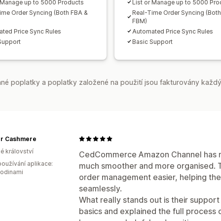
r Manage up to 5000 Products
List or Manage up to 5000 Pro
ime Order Syncing (Both FBA &
Real-Time Order Syncing (Bot
FBM)
ted Price Sync Rules
Automated Price Sync Rules
Support
Basic Support
é poplatky a poplatky založené na použití jsou fakturovány každý
r Cashmere
é království
CedCommerce Amazon Channel has ma
oužívání aplikace:
much smoother and more organised. 
hodinami
order management easier, helping the
seamlessly.
What really stands out is their suppor
basics and explained the full process cl