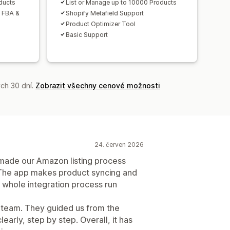
ducts
List or Manage up to 10000 Products
h FBA &
Shopify Metafield Support
Product Optimizer Tool
Basic Support
ch 30 dní.
Zobrazit všechny cenové možnosti
24. červen 2026
de our Amazon listing process
The app makes product syncing and
 whole integration process run
t team. They guided us from the
early, step by step. Overall, it has