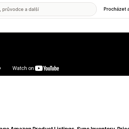
Procházet 
ie propagovaných obrázků
ge Amazon Product Listings, Sync Inventory, Price 