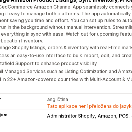
CedCommerce Amazon Channel App seamlessly connects yo
g it easy to manage both platforms. The app automatically 
ent saving you time and effort. You can set up rules to aut
run in the background without manual intervention. Strea
everything in sync with ease. Watch out for upcoming featu
-Location Inventory.
age Shopify listings, orders & inventory with real-time ma
ess an easy-to-use interface to bulk import, edit, and creat
afield Support to enhance product visibility
il Managed Services such as Listing Optimization and Amaz
l in 22+ Amazon-covered countries with Multi-Account & M
y
angličtina
Tato aplikace není přeložena do jazyk
e s:
Administrátor Shopify
Amazon
POS