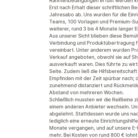
Rahmenbedingungen erfüllt werden k
Erst nach Erhalt dieser schriftlichen B
Jahresabo ab. Uns wurden für die Einr
Teams, 100 Vorlagen und Premium-Sup
weiterer, rund 3 bis 4 Monate langer E
Aus unserer Sicht blieben diese Bemü
Verbindung und Produktübertragung fun
vereinbart. Unter anderem wurden Pr
Verkauf angeboten, obwohl sie auf Sho
ausverkauft waren. Dies führte zu wirt
Seite. Zudem ließ die Hilfsbereitsch
Empfinden mit der Zeit spürbar nach; 
zunehmend distanziert und Rückmeldun
Abstand von mehreren Wochen.
Schließlich mussten wir die Reißleine z
einem anderen Anbieter wechseln. Uns
abgelehnt. Stattdessen wurde uns na
lediglich eine erneute Einrichtungshil
Monate vergangen, und auf unsere E-M
mehr. Bei Kosten von rund 800 € lohnt 