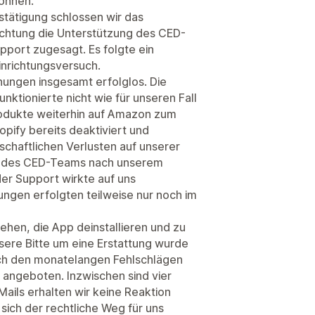
önnen.
estätigung schlossen wir das
ichtung die Unterstützung des CED-
port zugesagt. Es folgte ein
inrichtungsversuch.
hungen insgesamt erfolglos. Die
ktionierte nicht wie für unseren Fall
odukte weiterhin auf Amazon zum
pify bereits deaktiviert und
schaftlichen Verlusten auf unserer
aft des CED-Teams nach unserem
der Support wirkte auf uns
gen erfolgten teilweise nur noch im
iehen, die App deinstallieren und zu
ere Bitte um eine Erstattung wurde
ch den monatelangen Fehlschlägen
fe angeboten. Inzwischen sind vier
ails erhalten wir keine Reaktion
sich der rechtliche Weg für uns