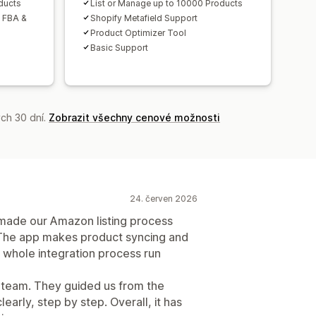
ducts
List or Manage up to 10000 Products
h FBA &
Shopify Metafield Support
Product Optimizer Tool
Basic Support
ch 30 dní.
Zobrazit všechny cenové možnosti
24. červen 2026
de our Amazon listing process
The app makes product syncing and
 whole integration process run
t team. They guided us from the
early, step by step. Overall, it has