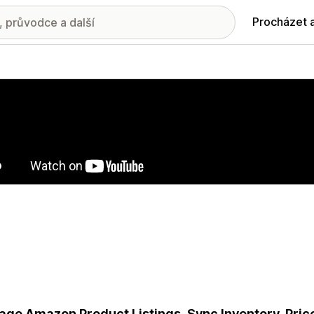
Procházet 
ie propagovaných obrázků
ge Amazon Product Listings, Sync Inventory, Price 