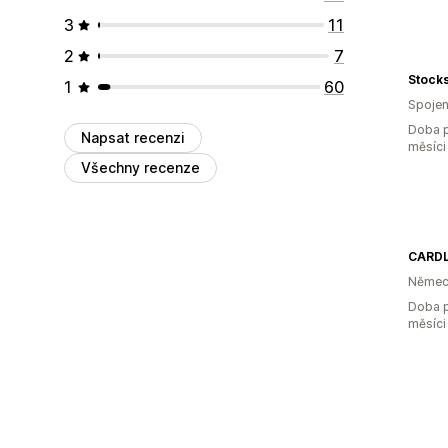
3
11
2
7
Stock
1
60
Spojen
Doba p
Napsat recenzi
měsíci
Všechny recenze
CARD
Němec
Doba p
měsíci