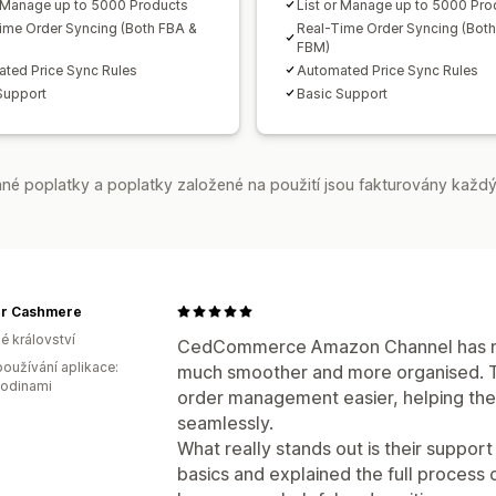
r Manage up to 5000 Products
List or Manage up to 5000 Pro
ime Order Syncing (Both FBA &
Real-Time Order Syncing (Bot
FBM)
ted Price Sync Rules
Automated Price Sync Rules
Support
Basic Support
é poplatky a poplatky založené na použití jsou fakturovány každý
r Cashmere
é království
CedCommerce Amazon Channel has ma
oužívání aplikace:
much smoother and more organised. 
hodinami
order management easier, helping the
seamlessly.
What really stands out is their suppor
basics and explained the full process cl