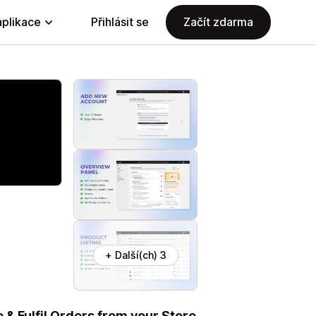
aplikace
Přihlásit se
Začít zdarma
+ Další(ch) 3
& Fulfil Orders from your Store