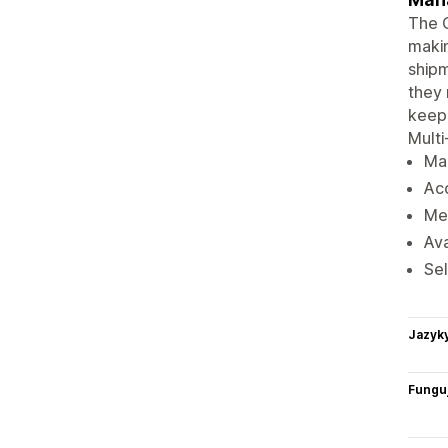
The 
makin
shipm
they 
keep 
Multi
Man
Acc
Met
Ava
Sel
Jazyk
Funguj