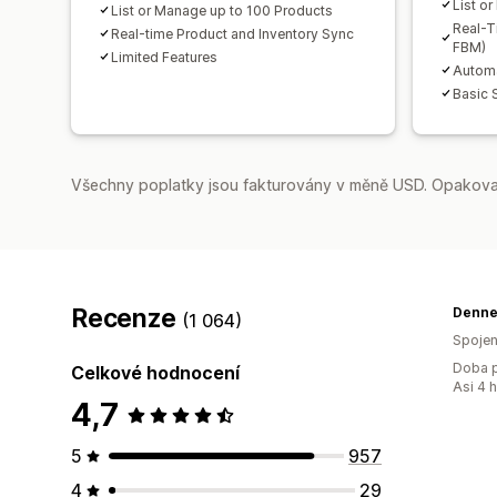
List o
List or Manage up to 100 Products
Real-T
Real-time Product and Inventory Sync
FBM)
Limited Features
Automa
Basic 
Všechny poplatky jsou fakturovány v měně USD. Opakovan
Recenze
Denne
(1 064)
Spojen
Doba p
Celkové hodnocení
Asi 4 
4,7
5
957
4
29