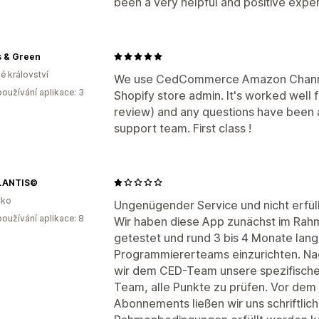
been a very helpful and positive expe
s & Green
é království
We use CedCommerce Amazon Channel 
oužívání aplikace: 3
Shopify store admin. It's worked well 
review) and any questions have been a
support team. First class !
LANTIS©
ko
Ungenügender Service und nicht erfül
oužívání aplikace: 8
Wir haben diese App zunächst im Ra
getestet und rund 3 bis 4 Monate lang 
Programmiererteams einzurichten. Nac
wir dem CED-Team unsere spezifische
Team, alle Punkte zu prüfen. Vor dem
Abonnements ließen wir uns schriftlic