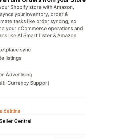
ur Shopify store with Amazon,
syncs your inventory, order &
omate tasks like order syncing, so
mline your eCommerce operations and
res like AI Smart Lister & Amazon
rketplace sync
e listings
on Advertising
ulti-Currency Support
a čeština
Seller Central