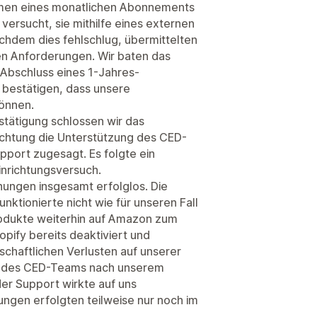
hmen eines monatlichen Abonnements
versucht, sie mithilfe eines externen
hdem dies fehlschlug, übermittelten
n Anforderungen. Wir baten das
 Abschluss eines 1-Jahres-
h bestätigen, dass unsere
önnen.
estätigung schlossen wir das
ichtung die Unterstützung des CED-
port zugesagt. Es folgte ein
inrichtungsversuch.
hungen insgesamt erfolglos. Die
ktionierte nicht wie für unseren Fall
odukte weiterhin auf Amazon zum
pify bereits deaktiviert und
schaftlichen Verlusten auf unserer
aft des CED-Teams nach unserem
der Support wirkte auf uns
gen erfolgten teilweise nur noch im