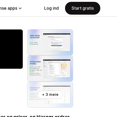
se apps
Log ind
Start gratis
+ 3 mere
r og priser, og klargør ordrer