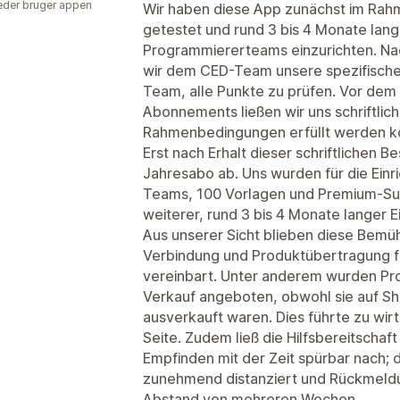
der bruger appen
Wir haben diese App zunächst im Ra
getestet und rund 3 bis 4 Monate lang 
Programmiererteams einzurichten. Nac
wir dem CED-Team unsere spezifische
Team, alle Punkte zu prüfen. Vor dem
Abonnements ließen wir uns schriftlic
Rahmenbedingungen erfüllt werden k
Erst nach Erhalt dieser schriftlichen B
Jahresabo ab. Uns wurden für die Einr
Teams, 100 Vorlagen und Premium-Sup
weiterer, rund 3 bis 4 Monate langer E
Aus unserer Sicht blieben diese Bemü
Verbindung und Produktübertragung fun
vereinbart. Unter anderem wurden Pr
Verkauf angeboten, obwohl sie auf Sho
ausverkauft waren. Dies führte zu wirt
Seite. Zudem ließ die Hilfsbereitsch
Empfinden mit der Zeit spürbar nach; 
zunehmend distanziert und Rückmeldun
Abstand von mehreren Wochen.