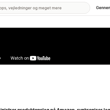
Gennem
ri med udvalgte billeder
nistrer produktopslag på Amazon, synkroniser lage