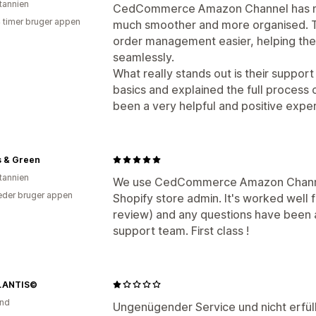
itannien
CedCommerce Amazon Channel has ma
4 timer bruger appen
much smoother and more organised. 
order management easier, helping the
seamlessly.
What really stands out is their suppor
basics and explained the full process cl
been a very helpful and positive expe
s & Green
itannien
We use CedCommerce Amazon Channel 
der bruger appen
Shopify store admin. It's worked well 
review) and any questions have been a
support team. First class !
LANTIS©
and
Ungenügender Service und nicht erfül