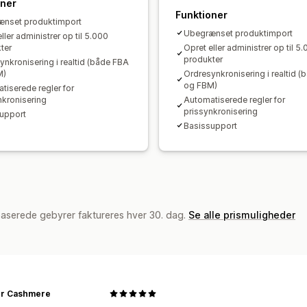
oner
Funktioner
nset produktimport
Ubegrænset produktimport
ller administrer op til 5.000
ter
Opret eller administrer op til 5
produkter
ynkronisering i realtid (både FBA
M)
Ordresynkronisering i realtid 
og FBM)
tiserede regler for
nkronisering
Automatiserede regler for
prissynkronisering
upport
Basissupport
baserede gebyrer faktureres hver 30. dag.
Se alle prismuligheder
r Cashmere