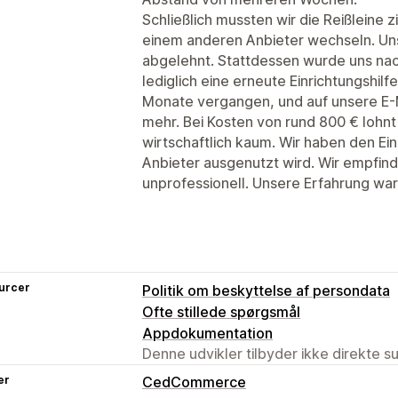
Schließlich mussten wir die Reißleine z
einem anderen Anbieter wechseln. Uns
abgelehnt. Stattdessen wurde uns na
lediglich eine erneute Einrichtungshil
Monate vergangen, und auf unsere E-M
mehr. Bei Kosten von rund 800 € lohnt 
wirtschaftlich kaum. Wir haben den Ei
Anbieter ausgenutzt wird. Wir empfin
unprofessionell. Unsere Erfahrung wa
urcer
Politik om beskyttelse af persondata
Ofte stillede spørgsmål
Appdokumentation
Denne udvikler tilbyder ikke direkte s
er
CedCommerce