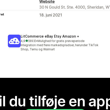
Website
30 N Gould St. Ste. 4000, Sheridan, W
ret
18. juni 2021
LitCommerce eBay Etsy Amazon +
ud af 5 stjerner
4,9
(893)
•
Mulighed for gratis prøveperiode
893 anmeldelser i alt
Integration med flere markedspladser, herunder TikTok
Shop, Temu og Walmart
il du tilføje en ap