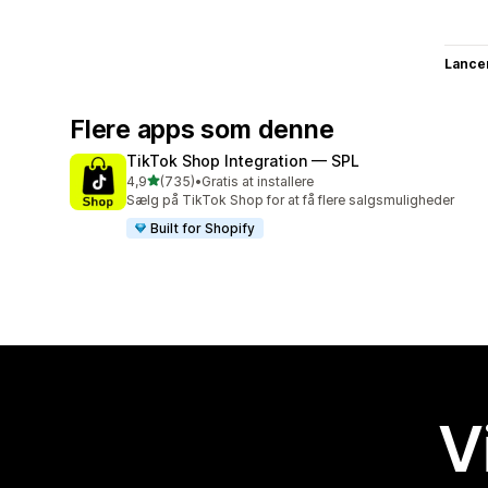
Lance
Flere apps som denne
TikTok Shop Integration — SPL
ud af 5 stjerner
4,9
(735)
•
Gratis at installere
735 anmeldelser i alt
Sælg på TikTok Shop for at få flere salgsmuligheder
Built for Shopify
V