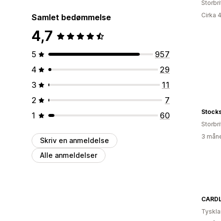
Storbr
Cirka 
Samlet bedømmelse
4,7
5
957
4
29
3
11
2
7
Stock
1
60
Storbr
3 måne
Skriv en anmeldelse
Alle anmeldelser
CARD
Tyskl