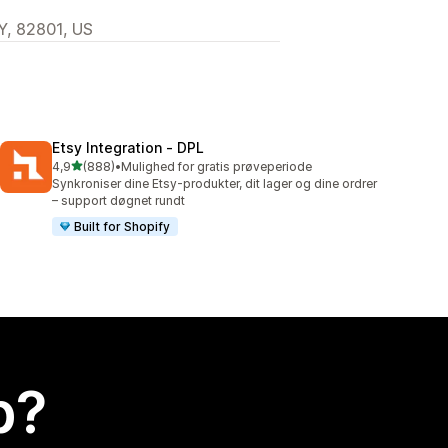
Y, 82801, US
Etsy Integration ‑ DPL
ud af 5 stjerner
4,9
(888)
•
Mulighed for gratis prøveperiode
888 anmeldelser i alt
Synkroniser dine Etsy-produkter, dit lager og dine ordrer
– support døgnet rundt
Built for Shopify
p?