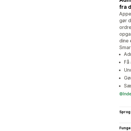
fra 
Appe
gør d
ordre
opgav
dine 
Smart
Adm
Få 
Und
Gør
Sæl
Ind
Sprog
Funge