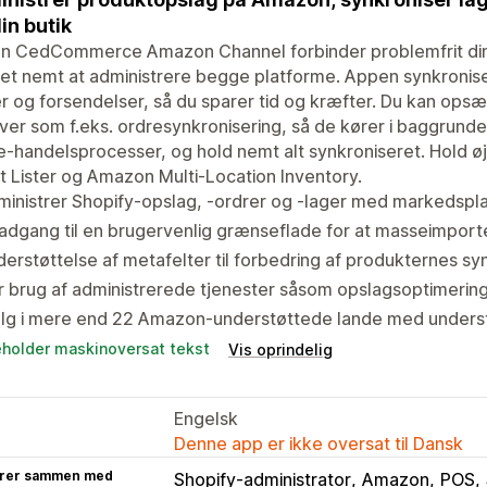
din butik
n CedCommerce Amazon Channel forbinder problemfrit din 
et nemt at administrere begge platforme. Appen synkronise
r og forsendelser, så du sparer tid og kræfter. Du kan opsæ
er som f.eks. ordresynkronisering, så de kører i baggrunde
e-handelsprocesser, og hold nemt alt synkroniseret. Hold
 Lister og Amazon Multi-Location Inventory.
inistrer Shopify-opslag, -ordrer og -lager med markedsplad
adgang til en brugervenlig grænseflade for at masseimport
erstøttelse af metafelter til forbedring af produkternes sy
 brug af administrerede tjenester såsom opslagsoptimerin
g i mere end 22 Amazon-understøttede lande med understøt
eholder maskinoversat tekst
Vis oprindelig
Engelsk
Denne app er ikke oversat til Dansk
rer sammen med
Shopify-administrator
Amazon
POS