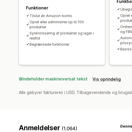
Funkti
Funktioner
Ubegræ
Opret e
Tilslut én Amazon-konto
produk
Opret eller administrer op til 100
Ordres
produkter
og FB
Synkronisering af produkter og lager i
Automa
realtid
prissy
Begrænsede funktioner
Basiss
Indeholder maskinoversat tekst
Vis oprindelig
Alle gebyrer faktureres i USD. Tilbagevendende og brugs
Anmeldelser
Denne
(1.064)