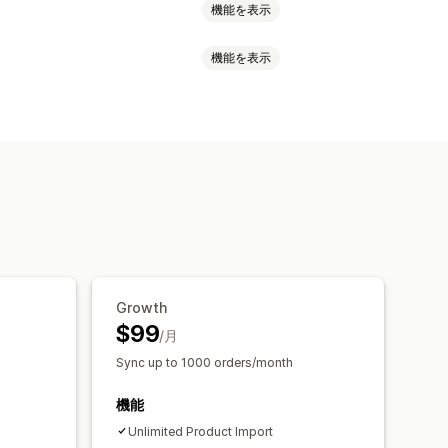
機能を表示
機能を表示
ド
商品の同期
商品セレクション
ロード
カスタムリスティング
SKU
バーコード
マルチチャネル
イム
スケジュール式
カスタム
一括注文
注文の承認
注文の同期
新
メールアラート
エラーレポート
庫の同期
カスタムルール
アラート
フォーマンス指標
Growth
$99
/月
Sync up to 1000 orders/month
機能
Unlimited Product Import