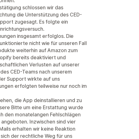
önnen.
estätigung schlossen wir das
ichtung die Unterstützung des CED-
port zugesagt. Es folgte ein
inrichtungsversuch.
hungen insgesamt erfolglos. Die
ktionierte nicht wie für unseren Fall
odukte weiterhin auf Amazon zum
pify bereits deaktiviert und
schaftlichen Verlusten auf unserer
aft des CED-Teams nach unserem
der Support wirkte auf uns
gen erfolgten teilweise nur noch im
iehen, die App deinstallieren und zu
ere Bitte um eine Erstattung wurde
ch den monatelangen Fehlschlägen
fe angeboten. Inzwischen sind vier
ails erhalten wir keine Reaktion
sich der rechtliche Weg für uns