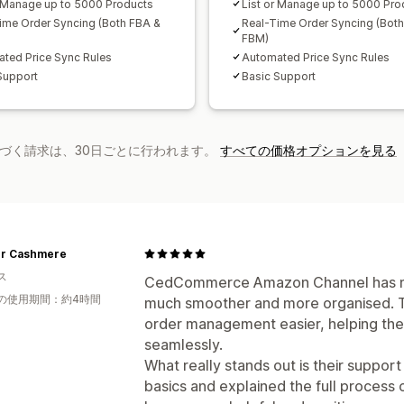
r Manage up to 5000 Products
List or Manage up to 5000 Pro
ime Order Syncing (Both FBA &
Real-Time Order Syncing (Bot
FBM)
ted Price Sync Rules
Automated Price Sync Rules
Support
Basic Support
基づく請求は、30日ごとに行われます。
すべての価格オプションを見る
r Cashmere
ス
CedCommerce Amazon Channel has ma
の使用期間：約4時間
much smoother and more organised. 
order management easier, helping the
seamlessly.
What really stands out is their suppor
basics and explained the full process cl