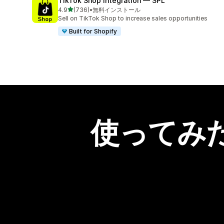
TikTok Shop Integration — SPL
5つ星中
4.9
(736)
•
無料インストール
合計レビュー数：736件
Sell on TikTok Shop to increase sales opportunities
Built for Shopify
使ってみ