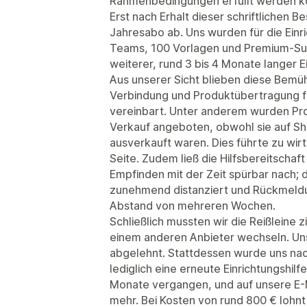
Rahmenbedingungen erfüllt werden k
Erst nach Erhalt dieser schriftlichen B
Jahresabo ab. Uns wurden für die Einr
Teams, 100 Vorlagen und Premium-Sup
weiterer, rund 3 bis 4 Monate langer E
Aus unserer Sicht blieben diese Bemü
Verbindung und Produktübertragung fun
vereinbart. Unter anderem wurden Pr
Verkauf angeboten, obwohl sie auf Sho
ausverkauft waren. Dies führte zu wirt
Seite. Zudem ließ die Hilfsbereitsch
Empfinden mit der Zeit spürbar nach; 
zunehmend distanziert und Rückmeldun
Abstand von mehreren Wochen.
Schließlich mussten wir die Reißleine z
einem anderen Anbieter wechseln. Uns
abgelehnt. Stattdessen wurde uns na
lediglich eine erneute Einrichtungshil
Monate vergangen, und auf unsere E-M
mehr. Bei Kosten von rund 800 € lohnt 