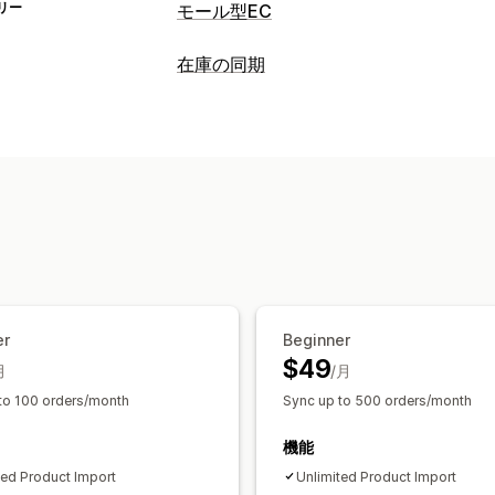
リー
モール型EC
リスティング管理
在庫の同期
フィードオートメーション
商品フィー
同期タイプ
オファーの同期
現地通貨
一括アップ
注文
価格
商品の詳細
バリエーション
リスティング分析
複数ストア
自動
手動
一括
リアルタ
注文管理
通知とレポート
複数ロケーションのフルフィルメント
自動アラート
カスタム通知
注文の更
同期の追跡
統合型ダッシュボード
在
履歴レポート
在庫アラート
在庫僅少
データのインポートとエクスポート
パ
リアルタイムステータス
詳細ログ
er
Beginner
$49
月
/月
to 100 orders/month
Sync up to 500 orders/month
機能
ted Product Import
Unlimited Product Import