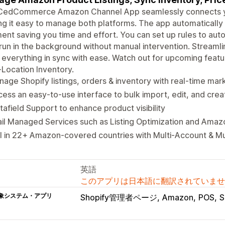
CedCommerce Amazon Channel App seamlessly connects yo
g it easy to manage both platforms. The app automatically 
ent saving you time and effort. You can set up rules to aut
run in the background without manual intervention. Strea
everything in sync with ease. Watch out for upcoming featu
-Location Inventory.
age Shopify listings, orders & inventory with real-time ma
ess an easy-to-use interface to bulk import, edit, and creat
afield Support to enhance product visibility
il Managed Services such as Listing Optimization and Amaz
l in 22+ Amazon-covered countries with Multi-Account & M
英語
このアプリは日本語に翻訳されていませ
象システム・アプリ
Shopify管理者ページ
Amazon
POS
S