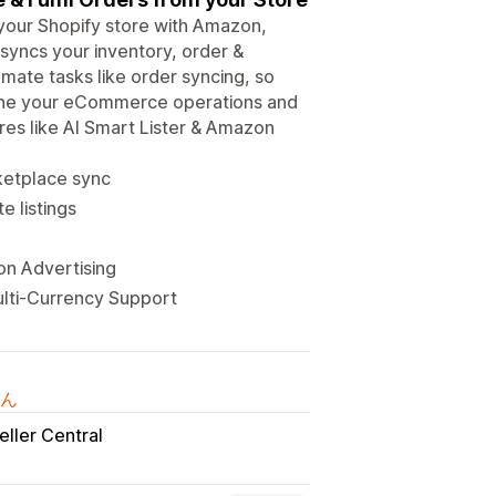
ur Shopify store with Amazon,
syncs your inventory, order &
omate tasks like order syncing, so
mline your eCommerce operations and
res like AI Smart Lister & Amazon
rketplace sync
e listings
on Advertising
ulti-Currency Support
ん
eller Central