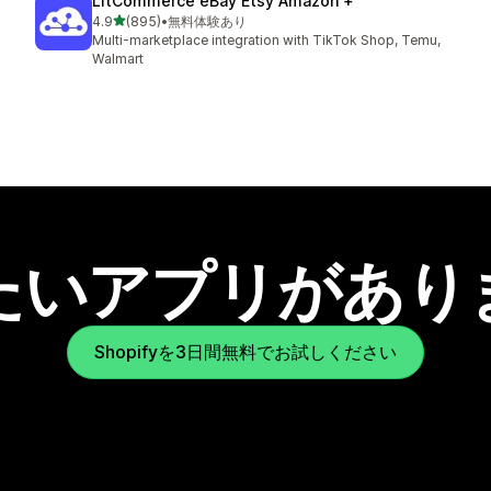
LitCommerce eBay Etsy Amazon +
5つ星中
4.9
(895)
•
無料体験あり
合計レビュー数：895件
Multi-marketplace integration with TikTok Shop, Temu,
Walmart
たいアプリがあり
Shopifyを3日間無料でお試しください