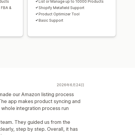
ducts
List or Manage up to 10000 Products
h FBA &
Shopify Metafield Support
Product Optimizer Tool
Basic Support
2026年6月24日
de our Amazon listing process
The app makes product syncing and
 whole integration process run
t team. They guided us from the
early, step by step. Overall, it has