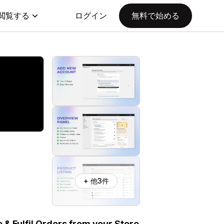
閲覧する
ログイン
無料で始める
+ 他3件
& Fulfil Orders from your Store