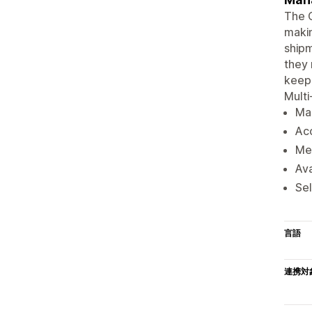
The 
makin
shipm
they 
keep 
Multi
Man
Acc
Met
Ava
Sel
言語
連携対