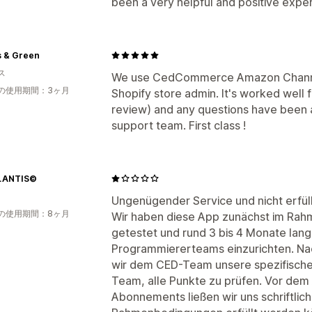
been a very helpful and positive expe
s & Green
ス
We use CedCommerce Amazon Channel 
の使用期間：3ヶ月
Shopify store admin. It's worked well 
review) and any questions have been a
support team. First class !
LANTIS©
Ungenügender Service und nicht erfül
の使用期間：8ヶ月
Wir haben diese App zunächst im Ra
getestet und rund 3 bis 4 Monate lang 
Programmiererteams einzurichten. Nac
wir dem CED-Team unsere spezifische
Team, alle Punkte zu prüfen. Vor dem
Abonnements ließen wir uns schriftlic