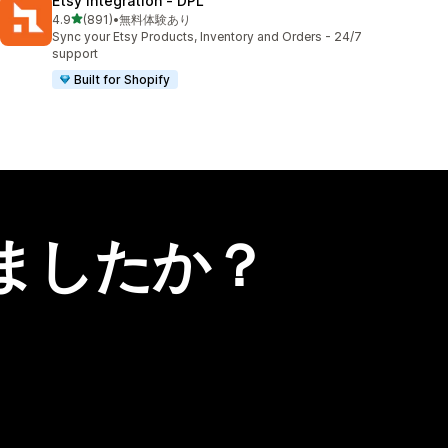
Etsy Integration ‑ DPL
5つ星中
4.9
(891)
•
無料体験あり
合計レビュー数：891件
Sync your Etsy Products, Inventory and Orders - 24/7
support
Built for Shopify
ましたか？