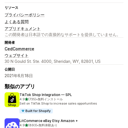
リソース
プライバシーポリシー
よくある質問
アプリドキュメント
この開発者は日本語での直接的なサポートを提供していません。
開発者
CedCommerce
ウェブサイト
30 N Gould St. Ste. 4000, Sheridan, WY, 82801, US
公開日
2021年6月18日
類似のアプリ
TikTok Shop Integration — SPL
5つ星中
4.9
(735)
•
無料インストール
合計レビュー数：735件
Sell on TikTok Shop to increase sales opportunities
Built for Shopify
LitCommerce eBay Etsy Amazon +
5つ星中
4.9
(893)
•
無料体験あり
合計レビュー数：893件