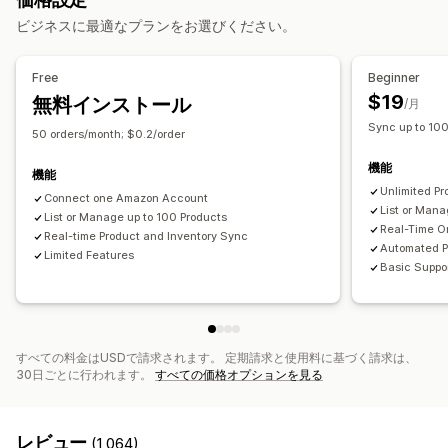
マルチチャネル
複数ストア
自動
手動
一括
リアルタイム
注文管理
ビジネスに最適なプランをお選びください。
スケジュール式
カスタム
複数ロケーションのフルフィルメント
一括注文
注文の承認
通知とレポート
注文の同期
同期の追跡
統合型ダッシュボード
在庫の同期
Free
Beginner
自動アラート
カスタム通知
注文の更新
メールアラート
カスタムルール
$19
無料インストール
/月
エラーレポート
履歴レポート
在庫アラート
在庫僅少アラート
Sync up to 10
50 orders/month; $0.2/order
データのインポートとエクスポート
パフォーマンス指標
機能
リアルタイムステータス
詳細ログ
機能
Unlimited Pr
Connect one Amazon Account
List or Man
List or Manage up to 100 Products
Real-Time O
Real-time Product and Inventory Sync
Automated P
Limited Features
Basic Suppo
すべての料金はUSDで請求されます。 定期請求と使用料に基づく請求は、
30日ごとに行われます。
すべての価格オプションを見る
レビュー
(1,064)