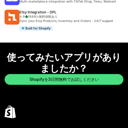
Multi-marketplace integration with TikTok Shop, Temu, Walmart
Etsy Integration ‑ DPL
5つ星中
4.9
(888)
•
無料体験あり
合計レビュー数：888件
Sync your Etsy Products, Inventory and Orders - 24/7 support
Built for Shopify
使ってみたいアプリがあり
ましたか？
Shopifyを3日間無料でお試しください