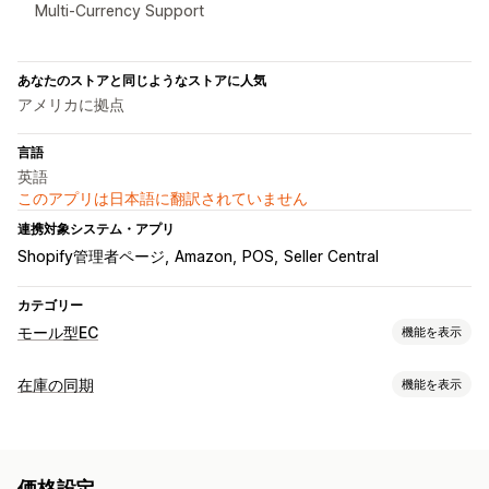
Multi-Currency Support
あなたのストアと同じようなストアに人気
アメリカに拠点
言語
英語
このアプリは日本語に翻訳されていません
連携対象システム・アプリ
Shopify管理者ページ
Amazon
POS
Seller Central
カテゴリー
モール型EC
機能を表示
リスティング管理
在庫の同期
機能を表示
フィードオートメーション
商品フィード
商品の同期
同期タイプ
商品セレクション
オファーの同期
現地通貨
一括アップロード
注文
価格
商品の詳細
バリエーション
SKU
バーコード
カスタムリスティング
リスティング分析
価格設定