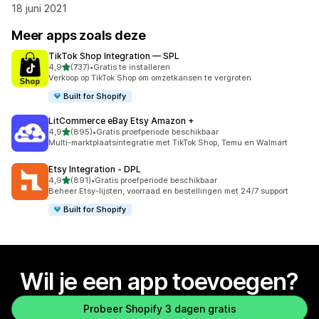
18 juni 2021
Meer apps zoals deze
TikTok Shop Integration — SPL
van 5 sterren
4,9
(737)
•
Gratis te installeren
737 recensies in totaal
Verkoop op TikTok Shop om omzetkansen te vergroten
Built for Shopify
LitCommerce eBay Etsy Amazon +
van 5 sterren
4,9
(895)
•
Gratis proefperiode beschikbaar
895 recensies in totaal
Multi-marktplaatsintegratie met TikTok Shop, Temu en Walmart
Etsy Integration ‑ DPL
van 5 sterren
4,9
(891)
•
Gratis proefperiode beschikbaar
891 recensies in totaal
Beheer Etsy-lijsten, voorraad en bestellingen met 24/7 support
Built for Shopify
Wil je een app toevoegen?
Probeer Shopify 3 dagen gratis