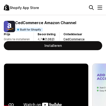
Shopify App Store
CedCommerce Amazon Channel
Built for Shopify
Prijs
Beoordeling
Ontwikkelaar
Gratis te installeren
4,7
(1.062)
CedCommerce
Installeren