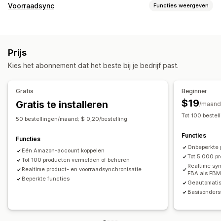
Vermeldingsbeheer
Voorraadsync
Functies weergeven
Automatisering van feeds
Productfeed
Synchronisatietype
Productsynchronisatie
Productselectie
Bestellingen
Prijzen
Productdetails
Varianten
SKU's
Aanbodsynchronisatie
Lokale valuta
Bulkupload
Prijs
Barcodes
Meerdere kanalen
Meerdere winkels
Aangepaste vermeldingen
Analytics van vermeldingen
Kies het abonnement dat het beste bij je bedrijf past.
Automatisch
Handmatig
Bulk
Realtime
Gepland
Bestellingenbeheer
Aangepast
Fulfilment op meerdere locaties
Bulkbestellingen
Gratis
Beginner
Meldingen en rapporten
Goedkeuring van bestellingen
$19
Gratis te installeren
/maand
Geautomatiseerde meldingen
Aangepaste meldingen
Synchronisatie van bestellingen
Tot 100 beste
50 bestellingen/maand; $ 0,20/bestelling
Updates van bestellingen
E-mailmeldingen
Foutrapporten
Synchronisatie van tracking
Centraal dashboard
Functies
Historische rapporten
Voorraadmeldingen
Voorraadsynchronisatie
Aangepaste regels
Functies
Onbeperkte 
Meldingen bij lage voorraad
Gegevensimport en -export
Eén Amazon-account koppelen
Tot 5.000 p
Tot 100 producten vermelden of beheren
Prestatiestatistieken
Status in realtime
Realtime syn
Realtime product- en voorraadsynchronisatie
FBA als FBM
Gedetailleerde logboeken
Beperkte functies
Geautomatise
Basisonders