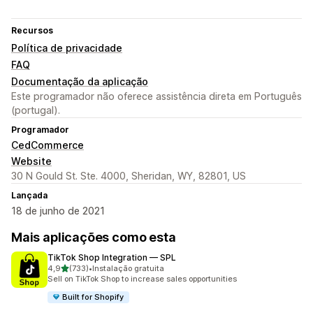
Recursos
Política de privacidade
FAQ
Documentação da aplicação
Este programador não oferece assistência direta em Português
(portugal).
Programador
CedCommerce
Website
30 N Gould St. Ste. 4000, Sheridan, WY, 82801, US
Lançada
18 de junho de 2021
Mais aplicações como esta
TikTok Shop Integration — SPL
de 5 estrelas
4,9
(733)
•
Instalação gratuita
733 total de avaliações
Sell on TikTok Shop to increase sales opportunities
Built for Shopify