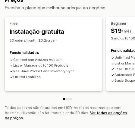
SKUs
Códigos de barras
Multicanais
Várias lojas
Carregamento em lote
Listagens personalizadas
Escolha o plano que melhor se adequa ao negócio.
Automático
Manual
Em lote
Em tempo real
Programado
Análise de dados de listagens
Personalizado
Gestão de encomendas
Free
Beginner
Notificações e relatórios
Processamento em vários locais
Encomendas em lote
$19
Instalação gratuita
/ mês
Alertas automáticos
Notificações personalizadas
Aprovação de encomendas
Sincronização de encomendas
Sync up to 10
50 orders/month; $0.2/order
Atualizações de encomendas
Alertas por e-mail
Sincronização de rastreio
Dashboard unificado
Funcionalida
Relatórios de erros
Relatórios históricos
Sincronização de inventário
Regras personalizadas
Funcionalidades
Unlimited Pr
Alertas de inventário
Alertas de stock baixo
Connect one Amazon Account
List or Man
List or Manage up to 100 Products
Importação e exportação de dados
Real-Time O
Real-time Product and Inventory Sync
Métricas de desempenho
Estado em tempo real
Automated P
Limited Features
Basic Suppo
Registos detalhados
Todas as taxas são faturadas em USD. As taxas recorrentes e com
base na utilização são faturadas a cada 30 dias.
Ver todas as opções
de preços