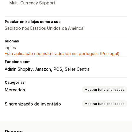
Multi-Currency Support
Popular entre lojas como a sua
Sediado nos Estados Unidos da América
Idiomas
inglês
Esta aplicação não está traduzida em português (Portugal)
Funciona com
Admin Shopify
Amazon
POS
Seller Central
Categorias
Mercados
Mostrar funcionalidades
Gestão de listagens
Sincronização de inventário
Mostrar funcionalidades
Automatização de feeds
Feeds de produtos
Tipo de sincronização
Sincronização de produtos
Seleção de produtos
Encomendas
Preços
Detalhes do produto
Variantes
Oferta de sincronização
Moeda local
Preços