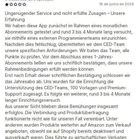
18 de junho de 2026
Ungenügender Service und nicht erfüllte Zusagen – Unsere
Erfahrung
Wir haben diese App zunächst im Rahmen eines monatlichen
Abonnements getestet und rund 3 bis 4 Monate lang versucht,
sie mithilfe eines externen Programmiererteams einzurichten.
Nachdem dies fehlschlug, übermittelten wir dem CED-Team
unsere spezifischen Anforderungen. Wir baten das Team, alle
Punkte zu prüfen. Vor dem Abschluss eines 1-Jahres-
Abonnements ließen wir uns schriftlich bestätigen, dass unsere
Rahmenbedingungen erfüllt werden können.
Erst nach Erhalt dieser schriftlichen Bestätigung schlossen wir
das Jahresabo ab. Uns wurden für die Einrichtung die
Unterstützung des CED-Teams, 100 Vorlagen und Premium-
Support zugesagt. Es folgte ein weiterer, rund 3 bis 4 Monate
langer Einrichtungsversuch.
Aus unserer Sicht blieben diese Bemühungen insgesamt
erfolglos. Die Verbindung und Produktübertragung
funktionierte nicht wie für unseren Fall vereinbart. Unter
anderem wurden Produkte weiterhin auf Amazon zum Verkauf
angeboten, obwohl sie auf Shopify bereits deaktiviert und
ausverkauft waren. Dies führte zu wirtschaftlichen Verlusten