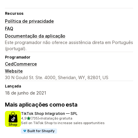
Recursos
Política de privacidade
FAQ
Documentação da aplicação
Este programador não oferece assistência direta em Português
(portugal).
Programador
CedCommerce
Website
30 N Gould St. Ste. 4000, Sheridan, WY, 82801, US
Lançada
18 de junho de 2021
Mais aplicações como esta
TikTok Shop Integration — SPL
de 5 estrelas
4,9
(735)
•
Instalação gratuita
735 total de avaliações
Sell on TikTok Shop to increase sales opportunities
Built for Shopify