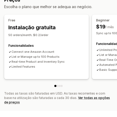
SKUs
Códigos de barras
Multicanais
Várias lojas
Carregamento em lote
Listagens personalizadas
Escolha o plano que melhor se adequa ao negócio.
Automático
Manual
Em lote
Em tempo real
Programado
Análise de dados de listagens
Personalizado
Gestão de encomendas
Free
Beginner
Notificações e relatórios
Processamento em vários locais
Encomendas em lote
$19
Instalação gratuita
/ mês
Alertas automáticos
Notificações personalizadas
Aprovação de encomendas
Sincronização de encomendas
Sync up to 10
50 orders/month; $0.2/order
Atualizações de encomendas
Alertas por e-mail
Sincronização de rastreio
Dashboard unificado
Funcionalida
Relatórios de erros
Relatórios históricos
Sincronização de inventário
Regras personalizadas
Funcionalidades
Unlimited Pr
Alertas de inventário
Alertas de stock baixo
Connect one Amazon Account
List or Man
List or Manage up to 100 Products
Importação e exportação de dados
Real-Time O
Real-time Product and Inventory Sync
Métricas de desempenho
Estado em tempo real
Automated P
Limited Features
Basic Suppo
Registos detalhados
Todas as taxas são faturadas em USD. As taxas recorrentes e com
base na utilização são faturadas a cada 30 dias.
Ver todas as opções
de preços