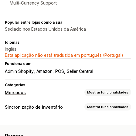
Multi-Currency Support
Popular entre lojas como a sua
Sediado nos Estados Unidos da América
Idiomas
inglês
Esta aplicação não está traduzida em português (Portugal)
Funciona com
Admin Shopify
Amazon
POS
Seller Central
Categorias
Mercados
Mostrar funcionalidades
Gestão de listagens
Sincronização de inventário
Mostrar funcionalidades
Automatização de feeds
Feeds de produtos
Tipo de sincronização
Sincronização de produtos
Seleção de produtos
Encomendas
Preços
Detalhes do produto
Variantes
Oferta de sincronização
Moeda local
Preços