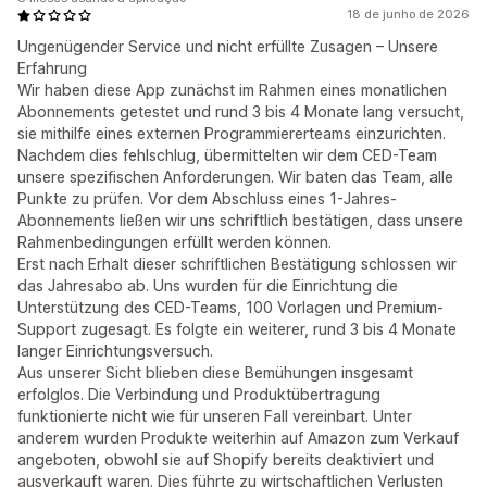
18 de junho de 2026
Ungenügender Service und nicht erfüllte Zusagen – Unsere
Erfahrung
Wir haben diese App zunächst im Rahmen eines monatlichen
Abonnements getestet und rund 3 bis 4 Monate lang versucht,
sie mithilfe eines externen Programmiererteams einzurichten.
Nachdem dies fehlschlug, übermittelten wir dem CED-Team
unsere spezifischen Anforderungen. Wir baten das Team, alle
Punkte zu prüfen. Vor dem Abschluss eines 1-Jahres-
Abonnements ließen wir uns schriftlich bestätigen, dass unsere
Rahmenbedingungen erfüllt werden können.
Erst nach Erhalt dieser schriftlichen Bestätigung schlossen wir
das Jahresabo ab. Uns wurden für die Einrichtung die
Unterstützung des CED-Teams, 100 Vorlagen und Premium-
Support zugesagt. Es folgte ein weiterer, rund 3 bis 4 Monate
langer Einrichtungsversuch.
Aus unserer Sicht blieben diese Bemühungen insgesamt
erfolglos. Die Verbindung und Produktübertragung
funktionierte nicht wie für unseren Fall vereinbart. Unter
anderem wurden Produkte weiterhin auf Amazon zum Verkauf
angeboten, obwohl sie auf Shopify bereits deaktiviert und
ausverkauft waren. Dies führte zu wirtschaftlichen Verlusten