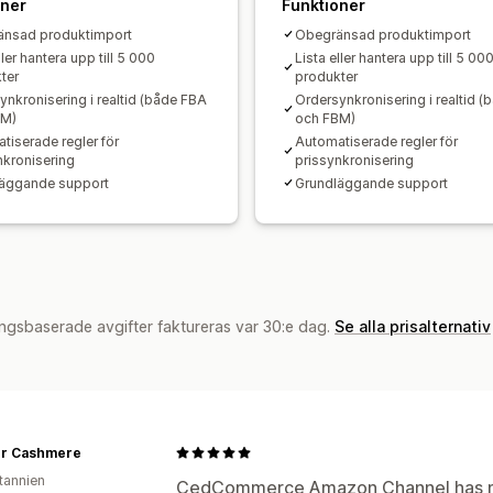
oner
Funktioner
nsad produktimport
Obegränsad produktimport
ller hantera upp till 5 000
Lista eller hantera upp till 5 00
ter
produkter
ynkronisering i realtid (både FBA
Ordersynkronisering i realtid 
BM)
och FBM)
tiserade regler för
Automatiserade regler för
nkronisering
prissynkronisering
äggande support
Grundläggande support
ngsbaserade avgifter faktureras var 30:e dag.
Se alla prisalternativ
r Cashmere
itannien
CedCommerce Amazon Channel has ma