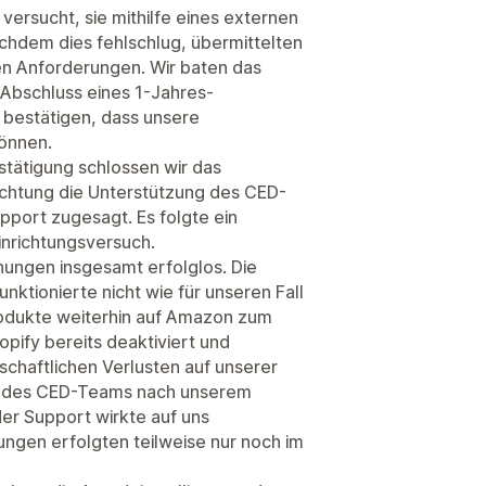
versucht, sie mithilfe eines externen
hdem dies fehlschlug, übermittelten
n Anforderungen. Wir baten das
 Abschluss eines 1-Jahres-
h bestätigen, dass unsere
önnen.
estätigung schlossen wir das
ichtung die Unterstützung des CED-
port zugesagt. Es folgte ein
inrichtungsversuch.
hungen insgesamt erfolglos. Die
ktionierte nicht wie für unseren Fall
odukte weiterhin auf Amazon zum
pify bereits deaktiviert und
schaftlichen Verlusten auf unserer
aft des CED-Teams nach unserem
der Support wirkte auf uns
gen erfolgten teilweise nur noch im