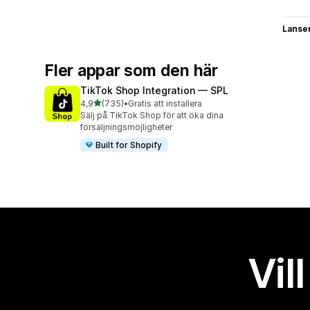
Lanse
Fler appar som den här
TikTok Shop Integration — SPL
av 5 stjärnor
4,9
(735)
•
Gratis att installera
735 recensioner totalt
Sälj på TikTok Shop för att öka dina
försäljningsmöjligheter
Built for Shopify
Vil