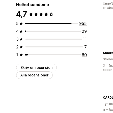
Ungefä
Helhetsomdöme
använd
4,7
5
955
4
29
3
11
2
7
Stock
1
60
Storbr
3 måna
Skriv en recension
appen
Alla recensioner
CARD
Tyskl
8 måna