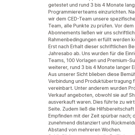
getestet und rund 3 bis 4 Monate lang 
Programmiererteams einzurichten. Nac
wir dem CED-Team unsere spezifische
Team, alle Punkte zu prüfen. Vor dem
Abonnements ließen wir uns schriftlic
Rahmenbedingungen erfüllt werden k
Erst nach Erhalt dieser schriftlichen B
Jahresabo ab. Uns wurden für die Einr
Teams, 100 Vorlagen und Premium-Sup
weiterer, rund 3 bis 4 Monate langer E
Aus unserer Sicht blieben diese Bemü
Verbindung und Produktübertragung fun
vereinbart. Unter anderem wurden Pr
Verkauf angeboten, obwohl sie auf Sho
ausverkauft waren. Dies führte zu wirt
Seite. Zudem ließ die Hilfsbereitsch
Empfinden mit der Zeit spürbar nach; 
zunehmend distanziert und Rückmeldun
Abstand von mehreren Wochen.