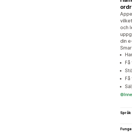
ordr
Appe
vilke
och l
uppgi
din e
Smart
Han
Få 
Stö
Få 
Säl
Inn
Språk
Funge