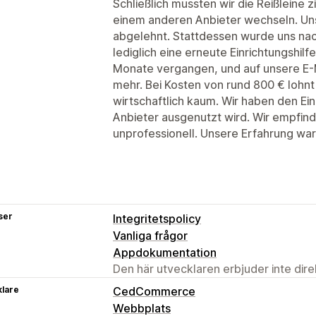
Schließlich mussten wir die Reißleine z
einem anderen Anbieter wechseln. Uns
abgelehnt. Stattdessen wurde uns na
lediglich eine erneute Einrichtungshil
Monate vergangen, und auf unsere E-M
mehr. Bei Kosten von rund 800 € lohnt 
wirtschaftlich kaum. Wir haben den Ei
Anbieter ausgenutzt wird. Wir empfin
unprofessionell. Unsere Erfahrung wa
ser
Integritetspolicy
Vanliga frågor
Appdokumentation
Den här utvecklaren erbjuder inte dir
klare
CedCommerce
Webbplats