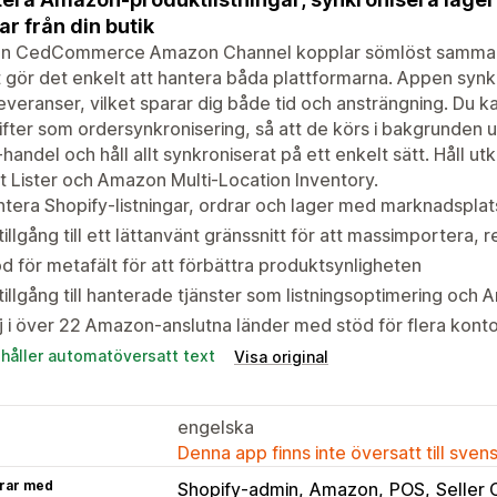
ar från din butik
n CedCommerce Amazon Channel kopplar sömlöst samman 
t gör det enkelt att hantera båda plattformarna. Appen synk
everanser, vilket sparar dig både tid och ansträngning. Du kan
fter som ordersynkronisering, så att de körs i bakgrunden u
-handel och håll allt synkroniserat på ett enkelt sätt. Håll 
 Lister och Amazon Multi-Location Inventory.
tera Shopify-listningar, ordrar och lager med marknadsplats
tillgång till ett lättanvänt gränssnitt för att massimportera, 
d för metafält för att förbättra produktsynligheten
tillgång till hanterade tjänster som listningsoptimering oc
j i över 22 Amazon-anslutna länder med stöd för flera kont
ehåller automatöversatt text
Visa original
engelska
Denna app finns inte översatt till sven
rar med
Shopify-admin
Amazon
POS
Seller 