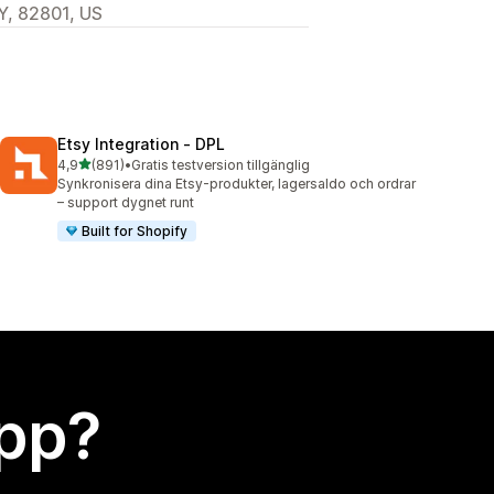
Y, 82801, US
Etsy Integration ‑ DPL
av 5 stjärnor
4,9
(891)
•
Gratis testversion tillgänglig
891 recensioner totalt
Synkronisera dina Etsy-produkter, lagersaldo och ordrar
– support dygnet runt
Built for Shopify
app?