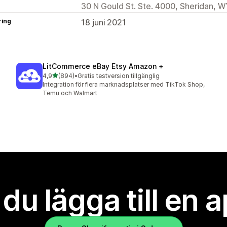
30 N Gould St. Ste. 4000, Sheridan, W
ring
18 juni 2021
LitCommerce eBay Etsy Amazon +
av 5 stjärnor
4,9
(894)
•
Gratis testversion tillgänglig
894 recensioner totalt
Integration för flera marknadsplatser med TikTok Shop,
Temu och Walmart
l du lägga till en 