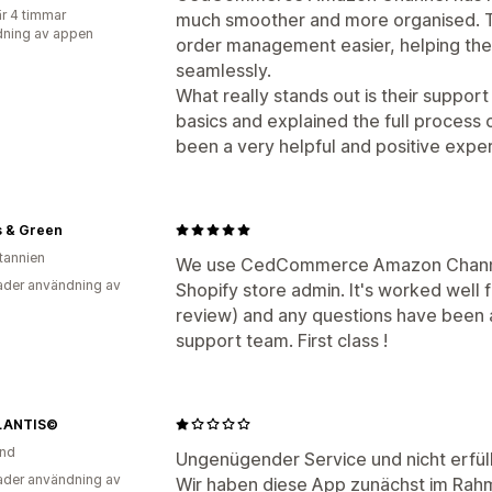
r 4 timmar
much smoother and more organised. 
ning av appen
order management easier, helping the
seamlessly.
What really stands out is their suppor
basics and explained the full process cl
been a very helpful and positive expe
s & Green
itannien
We use CedCommerce Amazon Channel 
der användning av
Shopify store admin. It's worked well 
review) and any questions have been a
support team. First class !
LANTIS©
and
Ungenügender Service und nicht erfül
der användning av
Wir haben diese App zunächst im Ra