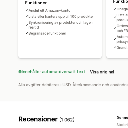
Funkti
Funktioner
Obegrä
Anslut ett Amazon-konto
Lista e
Lista eller hantera upp till 100 produkter
produk
Synkronisering av produkter och lager i
Orders
realtid
och F
Begränsade funktioner
Automa
prissy
Grundl
Innehåller automatöversatt text
Visa original
Alla avgifter debiteras i USD. Återkommande och användni
Recensioner
Denne
(1 062)
Storbr