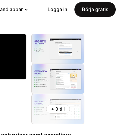
land appar
Logga in
Börja gratis
+ 3 till
 och priser samt expediera