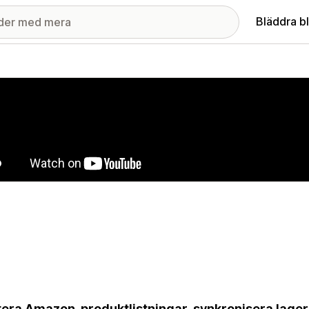
Bläddra b
ri med utvalda bilder
era Amazon-produktlistningar, synkronisera lager