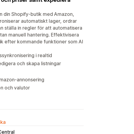
din Shopify-butik med Amazon,
roniserar automatiskt lager, ordrar
 ställa in regler för att automatisera
tan manuell hantering. Effektivisera
utkik efter kommande funktioner som AI
synkronisering i realtid
redigera och skapa listningar
h Amazon-annonsering
on och valutor
ska
Central