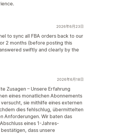
rience.
2026年6月23日
to sync all FBA orders back to our
for 2 months (before posting this
nswered swiftly and clearly by the
2026年6月18日
lte Zusagen – Unsere Erfahrung
hmen eines monatlichen Abonnements
versucht, sie mithilfe eines externen
hdem dies fehlschlug, übermittelten
n Anforderungen. Wir baten das
 Abschluss eines 1-Jahres-
h bestätigen, dass unsere