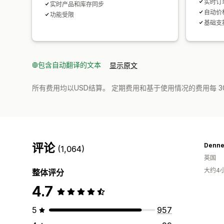
实时订单
实时产品和库存同步
自动价
功能受限
基础支
包含自动翻译的文本
显示原文
所有费用均以USD结算。 定期费用和基于使用情况的费用每 3
评论
Denne
(1,064)
英国
大约4
整体评分
4.7
5
957