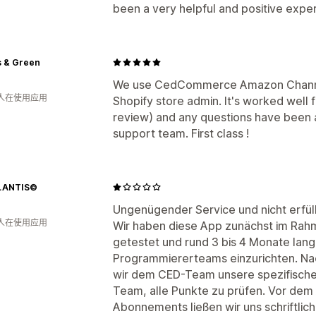
been a very helpful and positive expe
s & Green
We use CedCommerce Amazon Channel 
 人在使用应用
Shopify store admin. It's worked well 
review) and any questions have been a
support team. First class !
LANTIS©
Ungenügender Service und nicht erfül
 人在使用应用
Wir haben diese App zunächst im Ra
getestet und rund 3 bis 4 Monate lang 
Programmiererteams einzurichten. Nac
wir dem CED-Team unsere spezifische
Team, alle Punkte zu prüfen. Vor dem
Abonnements ließen wir uns schriftlic