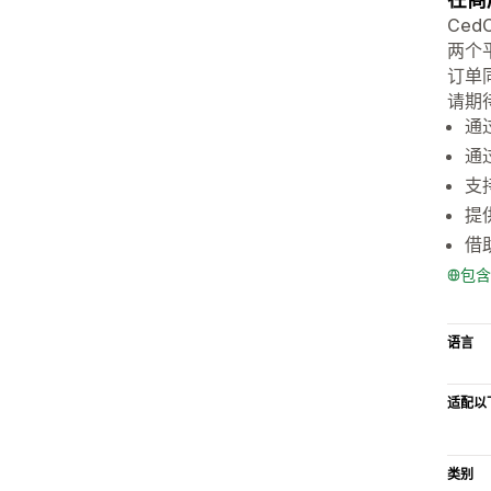
Ced
两个
订单
请期待 
通
通
支
提
借
包含
语言
适配以
类别