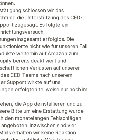
önnen.
estätigung schlossen wir das
ichtung die Unterstützung des CED-
port zugesagt. Es folgte ein
inrichtungsversuch.
hungen insgesamt erfolglos. Die
ktionierte nicht wie für unseren Fall
odukte weiterhin auf Amazon zum
pify bereits deaktiviert und
schaftlichen Verlusten auf unserer
aft des CED-Teams nach unserem
der Support wirkte auf uns
gen erfolgten teilweise nur noch im
iehen, die App deinstallieren und zu
ere Bitte um eine Erstattung wurde
ch den monatelangen Fehlschlägen
fe angeboten. Inzwischen sind vier
ails erhalten wir keine Reaktion
sich der rechtliche Weg für uns