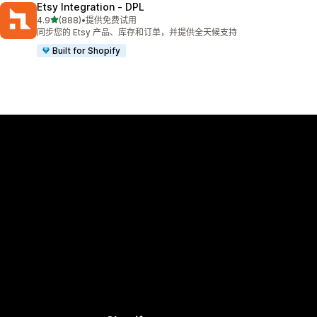
Etsy Integration ‑ DPL
星（满分 5 星）
4.9
(888)
•
提供免费试用
总共 888 条评论
同步您的 Etsy 产品、库存和订单，并提供全天候支持
Built for Shopify