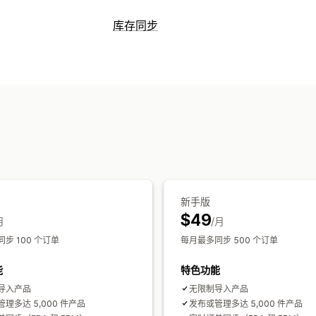
产品页面管理
库存同步
数据源自动化
产品数据源
产品同步
产
同步类型
自定义产品页面
产品页面分析
订单
价格
产品详细信息
多属性
SKU
订单管理
批量
实时
预定
自定义
多地点发货
批量订单
订单批准
订单同
通知和报告
自定义规则
自动化提醒
自定义通知
订单更新
电子
库存提醒
库存不足提醒
数据导入和导
新手版
$49
月
/月
步 100 个订单
每月最多同步 500 个订单
能
特色功能
导入产品
无限制导入产品
理多达 5,000 件产品
发布或管理多达 5,000 件产品