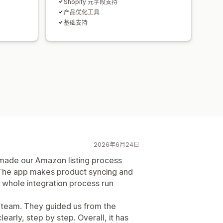
Shopify 元字段支持
产品优化工具
基础支持
2026年6月24日
de our Amazon listing process
The app makes product syncing and
 whole integration process run
t team. They guided us from the
early, step by step. Overall, it has