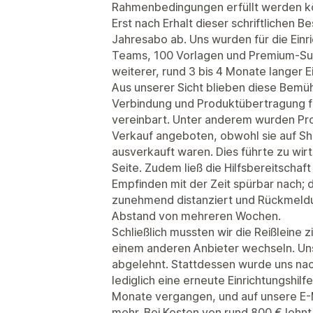
Rahmenbedingungen erfüllt werden k
Erst nach Erhalt dieser schriftlichen B
Jahresabo ab. Uns wurden für die Einr
Teams, 100 Vorlagen und Premium-Sup
weiterer, rund 3 bis 4 Monate langer E
Aus unserer Sicht blieben diese Bemü
Verbindung und Produktübertragung fun
vereinbart. Unter anderem wurden Pr
Verkauf angeboten, obwohl sie auf Sho
ausverkauft waren. Dies führte zu wirt
Seite. Zudem ließ die Hilfsbereitsch
Empfinden mit der Zeit spürbar nach; 
zunehmend distanziert und Rückmeldun
Abstand von mehreren Wochen.
Schließlich mussten wir die Reißleine z
einem anderen Anbieter wechseln. Uns
abgelehnt. Stattdessen wurde uns na
lediglich eine erneute Einrichtungshil
Monate vergangen, und auf unsere E-M
mehr. Bei Kosten von rund 800 € lohnt 