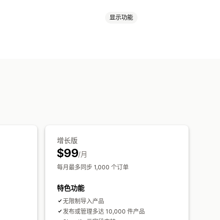
显示功能
品选择
报价同步
当地货币
批量上传
条码
多渠道
多个商店
自动
手动
步
跟踪同步
统一控制面板
库存同步
邮件提醒
错误报告
历史报告
出
绩效指标
实时状态
详细日志
增长版
$99
/月
每月最多同步 1,000 个订单
特色功能
无限制导入产品
发布或管理多达 10,000 件产品