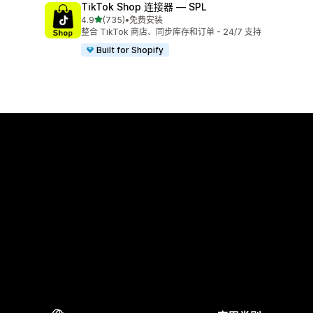
TikTok Shop 连接器 — SPL
星（满分 5 星）
4.9
(735)
•
免费安装
总共 735 条评论
整合 TikTok 商店、同步库存和订单 - 24/7 支持
Built for Shopify