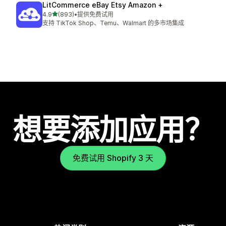
LitCommerce eBay Etsy Amazon +
星（满分 5 星）
4.9
(893)
•
提供免费试用
总共 893 条评论
支持 TikTok Shop、Temu、Walmart 的多市场集成
想要添加应用？
免费试用 Shopify 3 天