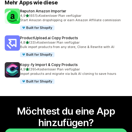
Mehr Apps wie diese
Reputon Amazon Importer
von 5 Sternen
4,9
(651)
•
Kostenloser Plan verfügbar
651 Rezensionen insgesamt
Start Amazon dropshipping or earn Amazon Affiliate commission
Built for Shopify
ProductUpload.ai Copy Products
von 5 Sternen
4,8
(33)
•
Kostenloser Plan verfügbar
33 Rezensionen insgesamt
Bulk import products from any store, Clone & Rewrite with AI
Built for Shopify
Kopy‑fy Import & Copy Products
von 5 Sternen
4,9
(39)
•
Kostenloser Plan verfügbar
39 Rezensionen insgesamt
Import products and migrate via bulk AI cloning to save hours
Built for Shopify
Möchtest du eine App
hinzufügen?