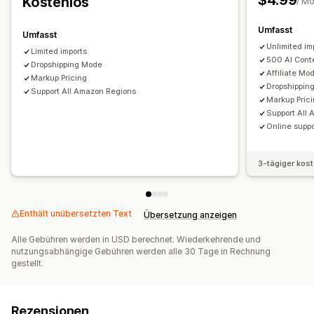
$4.99
Kostenlos
/ M
Umfasst
Umfasst
Unlimited im
Limited imports
500 AI Cont
Dropshipping Mode
Affiliate M
Markup Pricing
Dropshippin
Support All Amazon Regions
Markup Pric
Support All
Online suppo
3-tägiger kos
Enthält unübersetzten Text
Übersetzung anzeigen
Alle Gebühren werden in USD berechnet. Wiederkehrende und
nutzungsabhängige Gebühren werden alle 30 Tage in Rechnung
gestellt.
Rezensionen