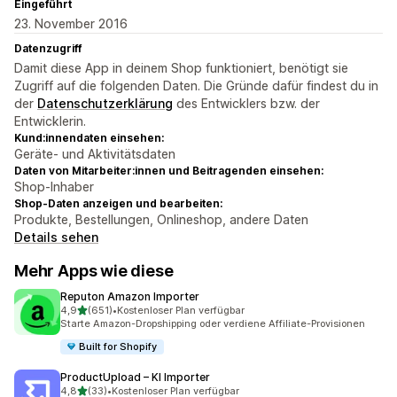
Eingeführt
23. November 2016
Datenzugriff
Damit diese App in deinem Shop funktioniert, benötigt sie
Zugriff auf die folgenden Daten. Die Gründe dafür findest du in
der
Datenschutzerklärung
des Entwicklers bzw. der
Entwicklerin.
Kund:innendaten einsehen:
Geräte- und Aktivitätsdaten
Daten von Mitarbeiter:innen und Beitragenden einsehen:
Shop-Inhaber
Shop-Daten anzeigen und bearbeiten:
Produkte, Bestellungen, Onlineshop, andere Daten
Details sehen
Mehr Apps wie diese
Reputon Amazon Importer
von 5 Sternen
4,9
(651)
•
Kostenloser Plan verfügbar
651 Rezensionen insgesamt
Starte Amazon-Dropshipping oder verdiene Affiliate-Provisionen
Built for Shopify
ProductUpload – KI Importer
von 5 Sternen
4,8
(33)
•
Kostenloser Plan verfügbar
33 Rezensionen insgesamt