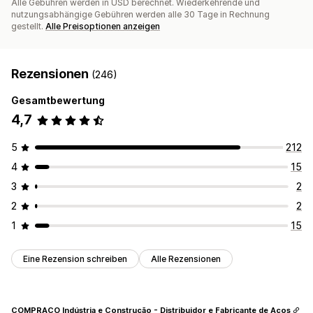
Alle Gebühren werden in USD berechnet. Wiederkehrende und
nutzungsabhängige Gebühren werden alle 30 Tage in Rechnung
gestellt.
Alle Preisoptionen anzeigen
Rezensionen
(246)
Gesamtbewertung
4,7
5
212
4
15
3
2
2
2
1
15
Eine Rezension schreiben
Alle Rezensionen
COMPRACO Indústria e Construção - Distribuidor e Fabricante de Aços