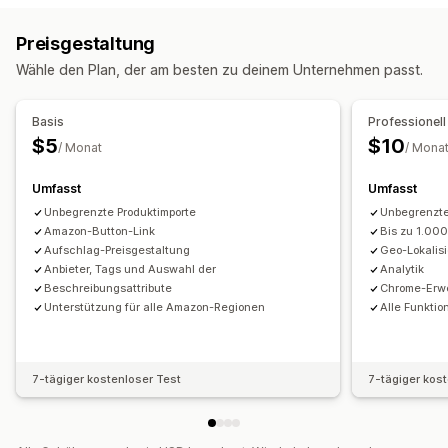
Automatische Updates
Inventarsynchronisierung
Preisgestaltung
Preissynchronisierung
Produktsynchronisierung
Wähle den Plan, der am besten zu deinem Unternehmen passt.
Synchronisierung in Echtzeit
Geplante Synchronisierung
Datenmigration
Basis
Professionell
Massenexport
Massenimport
CSV
Massenupdates
$5
$10
/ Monat
/ Mona
Produkte
Umfasst
Umfasst
Unbegrenzte Produktimporte
Unbegrenzte
Amazon-Button-Link
Bis zu 1.000
Aufschlag-Preisgestaltung
Geo-Lokalis
Anbieter, Tags und Auswahl der
Analytik
Beschreibungsattribute
Chrome-Erw
Unterstützung für alle Amazon-Regionen
Alle Funkti
7-tägiger kostenloser Test
7-tägiger kos