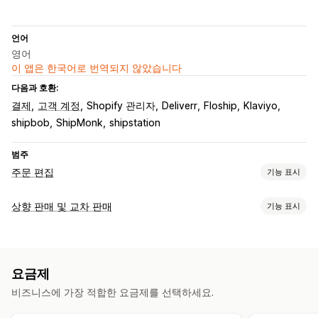
언어
영어
이 앱은 한국어로 번역되지 않았습니다
다음과 호환:
결제
고객 계정
Shopify 관리자
Deliverr
Floship
Klaviyo
shipbob
ShipMonk
shipstation
범주
주문 편집
기능 표시
주문 업데이트
상향 판매 및 교차 판매
기능 표시
취소
병합
분할
경로 변경
재주문
환불
반품
주소
라인 품목
맞춤 설정
가격
배송 요금
사용자 지정 특성
고객 포털
결제 상향 판매
감사합니다 페이지 상향 판매
주문 관리
요금제
제안 및 권장 사항
태그 지정
분석
비즈니스에 가장 적합한 요금제를 선택하세요.
배송 보호
무료 기프트
제품 추가 옵션
추천 제품