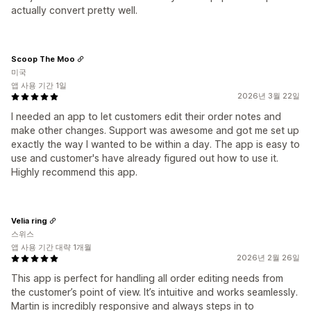
actually convert pretty well.
Scoop The Moo
미국
앱 사용 기간 1일
2026년 3월 22일
I needed an app to let customers edit their order notes and
make other changes. Support was awesome and got me set up
exactly the way I wanted to be within a day. The app is easy to
use and customer's have already figured out how to use it.
Highly recommend this app.
Velia ring
스위스
앱 사용 기간 대략 1개월
2026년 2월 26일
This app is perfect for handling all order editing needs from
the customer’s point of view. It’s intuitive and works seamlessly.
Martin is incredibly responsive and always steps in to