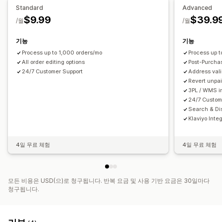
함께 자주 구매하는 제품
번들
Standard
Advanced
$9.99
$39.9
분석
/월
/월
전환율
퍼널 추적
기능
기능
Process up to 1,000 orders/mo
Process up 
All order editing options
Post-Purcha
24/7 Customer Support
Address val
Revert unpai
3PL / WMS i
24/7 Custom
Search & Dis
Klaviyo Inte
4일 무료 체험
4일 무료 체험
모든 비용은 USD(으)로 청구됩니다. 반복 요금 및 사용 기반 요금은 30일마다
청구됩니다.