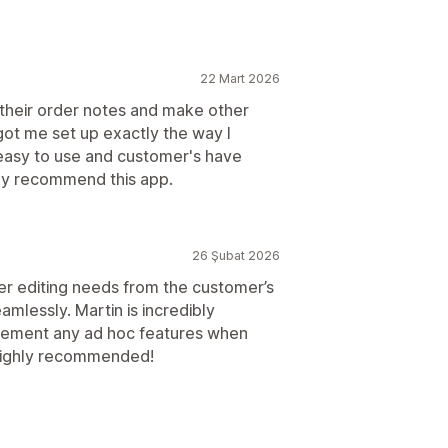
22 Mart 2026
 their order notes and make other
t me set up exactly the way I
 easy to use and customer's have
hly recommend this app.
26 Şubat 2026
rder editing needs from the customer’s
eamlessly. Martin is incredibly
plement any ad hoc features when
 highly recommended!