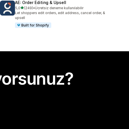
AE: Order Editing & Upsell
5 yıldız üzerinden
5,0
(249)
•
Ücretsiz deneme kullanılabilir
toplam 249 değerlendirme
Let shoppers edit orders, edit address, cancel order, &
upsell
Built for Shopify
yorsunuz?