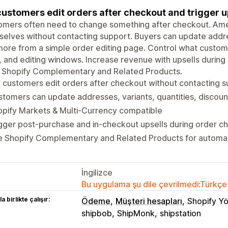
customers edit orders after checkout and trigger u
mers often need to change something after checkout. Amen
elves without contacting support. Buyers can update addres
ore from a simple order editing page. Control what custome
s, and editing windows. Increase revenue with upsells during 
g Shopify Complementary and Related Products.
 customers edit orders after checkout without contacting 
tomers can update addresses, variants, quantities, discou
pify Markets & Multi-Currency compatible
gger post-purchase and in-checkout upsells during order c
e Shopify Complementary and Related Products for automat
İngilizce
Bu uygulama şu dile çevrilmedi:Türkçe
a birlikte çalışır:
Ödeme
Müşteri hesapları
Shopify Yö
shipbob
ShipMonk
shipstation