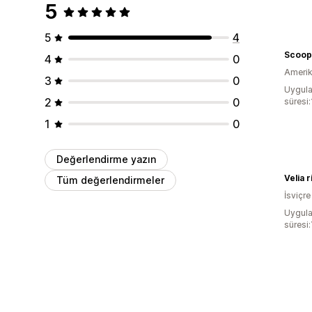
5
5
4
Scoop
4
0
Amerika
3
0
Uygula
2
0
süresi
1
0
Değerlendirme yazın
Velia r
Tüm değerlendirmeler
İsviçre
Uygula
süresi: