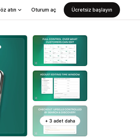
öz atın
Oturum aç
Ücretsiz başlayın
+ 3 adet daha