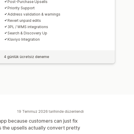
Post-Purchase Upsells
Priority Support
Address validation & warnings
Revert unpaid edits
3PL / WMS integrations
Search & Discovery Up
Klaviyo Integration
4 günlük ücretsiz deneme
19 Temmuz 2026 tarihinde düzenlendi
app because customers can just fix
s the upsells actually convert pretty