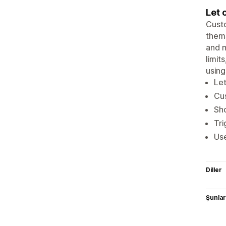
Let 
Custo
thems
and m
limit
usin
Let
Cus
Sho
Tri
Us
Diller
Şunlarl