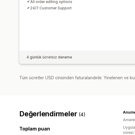
All order editing options
24/7 Customer Support
4 günlük ücretsiz deneme
Tüm ücretler USD cinsinden faturalandırılır. Yinelenen ve kul
Değerlendirmeler
Anume
(4)
Amerika
Uygula
Toplam puan
süresi: