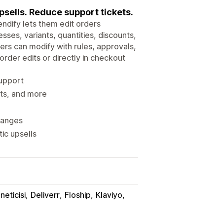
psells. Reduce support tickets.
dify lets them edit orders
ses, variants, quantities, discounts,
rs can modify with rules, approvals,
order edits or directly in checkout
support
nts, and more
hanges
ic upsells
neticisi
Deliverr
Floship
Klaviyo