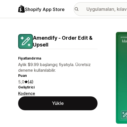
Shopify App Store
Öne ç
Amendify ‑ Order Edit &
Upsell
Fiyatlandırma
Aylık $9.99 başlangıç fiyatıyla. Ücretsiz
deneme kullanılabilir.
Puan
5,0
(4)
Geliştirici
Kodence
Yükle