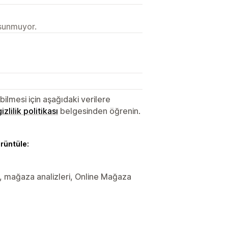
 sunmuyor.
lmesi için aşağıdaki verilere
gizlilik politikası
belgesinden öğrenin.
örüntüle:
ler, mağaza analizleri, Online Mağaza