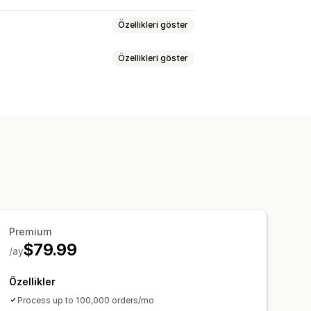
Özellikleri göster
Özellikleri göster
n yönlendirme
ri
İadeler
Adres
Satır öğeleri
kkür sayfasından yukarı satış
r
Özel portal
rün eklentileri
Ürün önerileri
Paketler
Premium
$79.99
/ay
Özellikler
Process up to 100,000 orders/mo