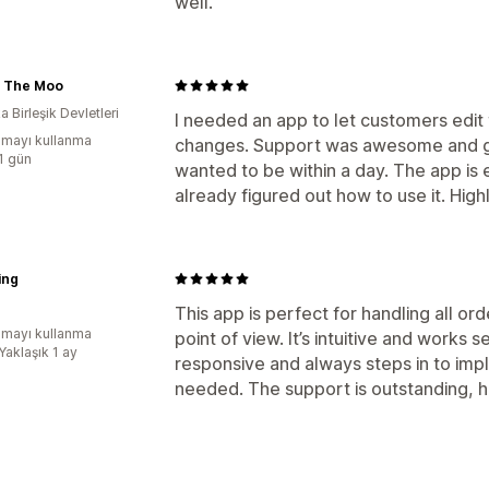
well.
 The Moo
 Birleşik Devletleri
I needed an app to let customers edit
mayı kullanma
changes. Support was awesome and go
:1 gün
wanted to be within a day. The app is
already figured out how to use it. Hig
ing
This app is perfect for handling all o
mayı kullanma
point of view. It’s intuitive and works s
Yaklaşık 1 ay
responsive and always steps in to im
needed. The support is outstanding,