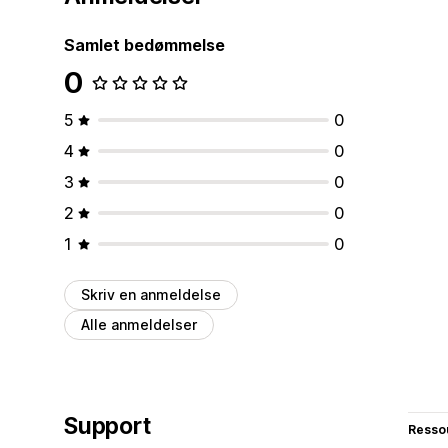
Samlet bedømmelse
0
5
0
4
0
3
0
2
0
1
0
Skriv en anmeldelse
Alle anmeldelser
Support
Resso