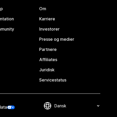
lp
Om
ntation
Karriere
mmunity
Investorer
Presse og medier
Partnere
Affiliates
Juridisk
Servicestatus
data