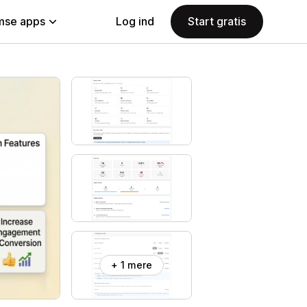
se apps
Log ind
Start gratis
+ 1 mere