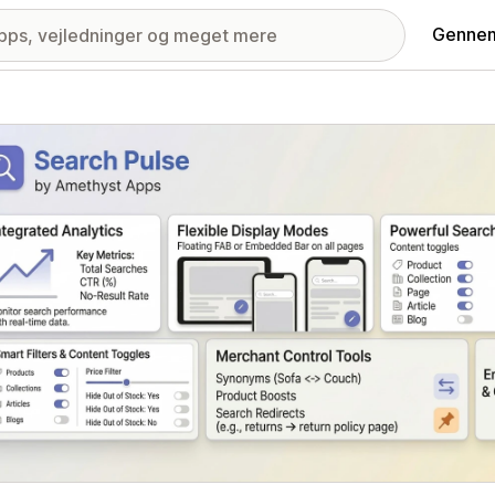
Gennem
ri med udvalgte billeder