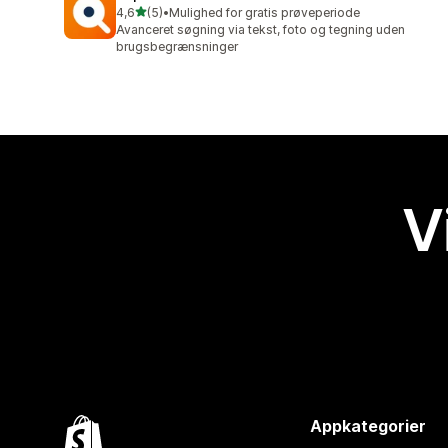
ud af 5 stjerner
4,6
(5)
•
Mulighed for gratis prøveperiode
5 anmeldelser i alt
Avanceret søgning via tekst, foto og tegning uden
brugsbegrænsninger
V
Appkategorier