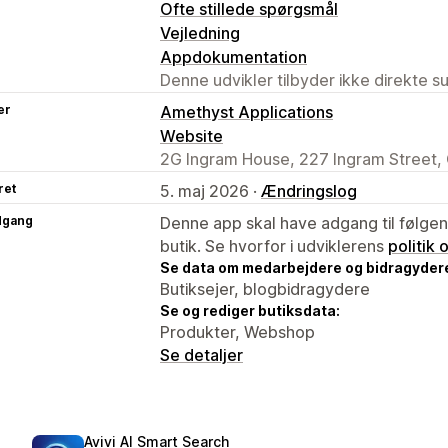
Ofte stillede spørgsmål
Vejledning
Appdokumentation
Denne udvikler tilbyder ikke direkte s
er
Amethyst Applications
Website
2G Ingram House, 227 Ingram Street,
ret
5. maj 2026 ·
Ændringslog
dgang
Denne app skal have adgang til følgend
butik. Se hvorfor i udviklerens
politik
Se data om medarbejdere og bidragyder
Butiksejer, blogbidragydere
Se og rediger butiksdata:
Produkter, Webshop
Se detaljer
Avivi AI Smart Search