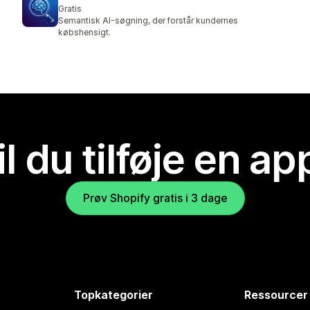
Gratis
Semantisk AI-søgning, der forstår kundernes
købshensigt.
il du tilføje en ap
Prøv Shopify gratis i 3 dage
Topkategorier
Ressourcer