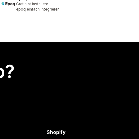
Gratis at installere
epoq einfach integrieren
p?
Shopify