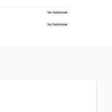
Vis funktioner
Vis funktioner
forslag
Produktboosts
entsporing
Sidevisninger
lpasset stil
Side med søgeresultater
analyse
trolpaneler
Brug af filtre
geforespørgsler