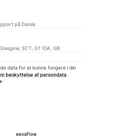
upport på Dansk.
 Glasgow, SCT, G1 1DA, GB
e data for at kunne fungere i din
 om beskyttelse af persondata
.
e:
epoqFlow