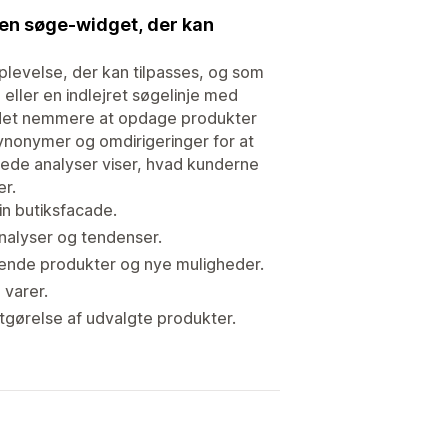
en søge-widget, der kan
levelse, der kan tilpasses, og som
ller en indlejret søgelinje med
Gør det nemmere at opdage produkter
synonymer og omdirigeringer for at
gede analyser viser, hvad kunderne
r.
in butiksfacade.
nalyser og tendenser.
nglende produkter og nye muligheder.
 varer.
gørelse af udvalgte produkter.