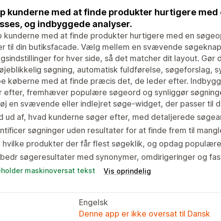
p kunderne med at finde produkter hurtigere med 
asses, og indbyggede analyser.
 kunderne med at finde produkter hurtigere med en søgeop
r til din butiksfacade. Vælg mellem en svævende søgeknap e
ngsindstillinger for hver side, så det matcher dit layout. 
jeblikkelig søgning, automatisk fuldførelse, søgeforslag, 
e køberne med at finde præcis det, de leder efter. Indbyg
 efter, fremhæver populære søgeord og synliggør søgninge
føj en svævende eller indlejret søge-widget, der passer til d
d ud af, hvad kunderne søger efter, med detaljerede søgea
ntificer søgninger uden resultater for at finde frem til ma
 hvilke produkter der får flest søgeklik, og opdag populære
bedr søgeresultater med synonymer, omdirigeringer og fast
eholder maskinoversat tekst
Vis oprindelig
Engelsk
Denne app er ikke oversat til Dansk