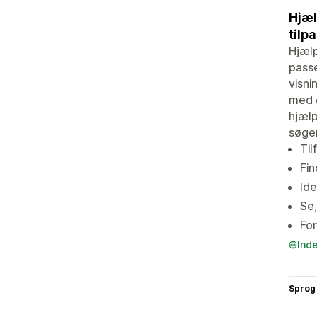
Hjæl
tilp
Hjælp
passe
visni
med ø
hjælp
søger
Til
Fin
Ide
Se,
For
Ind
Sprog