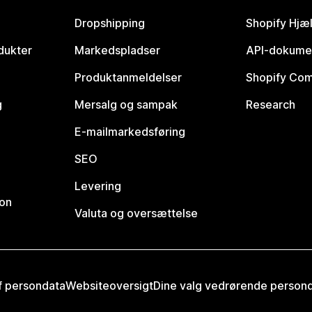
Dropshipping
Shopify Hjæ
dukter
Markedspladser
API-dokume
Produktanmeldelser
Shopify Co
g
Mersalg og sampak
Research
E-mailmarkedsføring
SEO
Levering
ion
Valuta og oversættelse
af persondata
Websiteoversigt
Dine valg vedrørende person