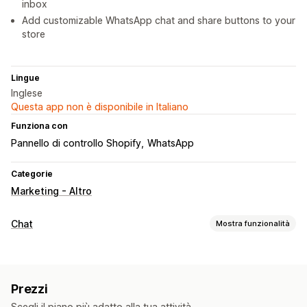
inbox
Add customizable WhatsApp chat and share buttons to your
store
Lingue
Inglese
Questa app non è disponibile in Italiano
Funziona con
Pannello di controllo Shopify
WhatsApp
Categorie
Marketing - Altro
Chat
Mostra funzionalità
Messaggistica in tempo reale
Live Chat
Caricamento di file
Dati sui clienti
Prezzi
Risposte automatiche
Scegli il piano più adatto alla tua attività.