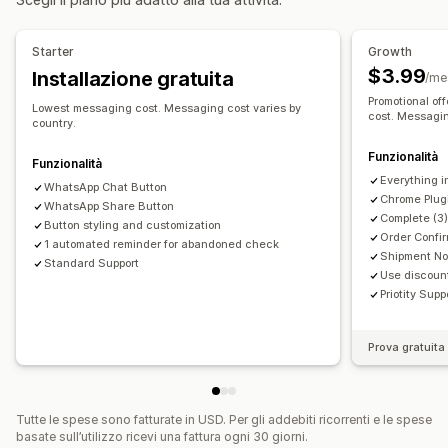
Recupero del carrello
Domande frequenti
Avvisi di spedizione
Aggiornamenti sugli ordini
Starter
Growth
$3.99
Installazione gratuita
Personalizzazione
/me
Promotional of
Colore e font
Emoji e adesivi
Finestra di chat
Lowest messaging cost. Messaging cost varies by
cost. Messagin
country.
Orario di lavoro
Pulsanti di chat
Funzionalità
Funzionalità
Everything in
WhatsApp Chat Button
Chrome Plug
WhatsApp Share Button
Complete (3
Button styling and customization
Order Confi
1 automated reminder for abandoned check
Shipment Not
Standard Support
Use discoun
Priotity Supp
Prova gratuita 
Tutte le spese sono fatturate in USD. Per gli addebiti ricorrenti e le spese
basate sull’utilizzo ricevi una fattura ogni 30 giorni.