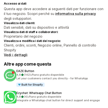
Accesso ai dati
Questa app deve accedere ai seguenti dati per funzionare con
il tuo negozio. Scopri perché su
informativa sulla privacy
degli sviluppatori.
Visualizza dati clienti:
Dati sensibili, dati su dispositivo e attività
Visualizza dati di staff e collaboratori:
Proprietario del negozio
Visualizza e modifica i dati del negozio:
Clienti, ordini, sconti, Negozio online, Pannello di controllo
Shopify
Vedi i dettagli
Altre app come questa
EAZE Button
stelle su 5
4,8
(142)
•
Piano gratuito disponibile
142 recensioni totali
Let your customers contact you directly - for WhatsApp
Built for Shopify
Ezychat: Whatsapp Chat Button
stelle su 5
4,8
(4)
•
Piano gratuito disponibile
4 recensioni totali
Integrate a WhatsApp chat button for direct support and engage