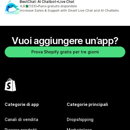
BestChat: AI Chatbot+Live Chat
stelle su 5
4,8
(133)
•
Piano gratuito disponibile
133 recensioni totali
Increase Sales & Support with Smart Live Chat and AI Chatbots.
Vuoi aggiungere un’app?
Prova Shopify gratis per tre giorni
Categorie di app
Categorie principali
Canali di vendita
Dropshipping
Ricerca prodotti
Marketplace