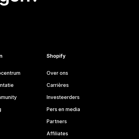
n
Shopify
pcentrum
Over ons
ntatie
Carrières
mmunity
Investeerders
g
Pers en media
Partners
Affiliates