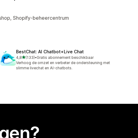
bshop, Shopify-beheercentrum
BestChat: AI Chatbot+Live Chat
van 5 sterren
4,8
(133)
•
Gratis abonnement beschikbaar
133 recensies in totaal
Verhoog de omzet en verbeter de ondersteuning met
slimme livechat en AI-chatbots.
egen?