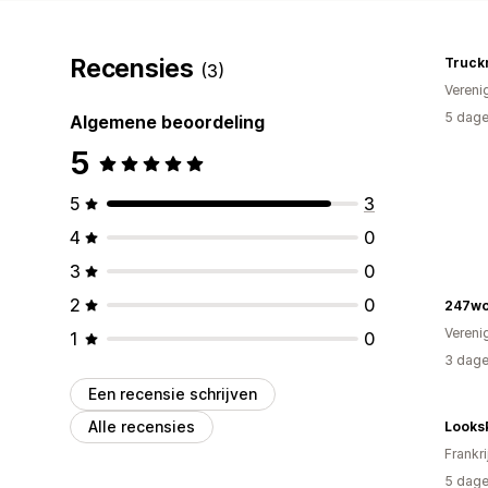
Recensies
Truck
(3)
Vereni
5 dage
Algemene beoordeling
5
5
3
4
0
3
0
2
0
247wo
Vereni
1
0
3 dage
Een recensie schrijven
Alle recensies
Looks
Frankri
5 dage