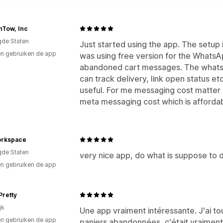
nTow, Inc
gde Staten
Just started using the app. The setup i
n gebruiken de app
was using free version for the Whats
abandoned cart messages. The whatsa
can track delivery, link open status et
useful. For me messaging cost matter a
meta messaging cost which is affordab
rkspace
gde Staten
very nice app, do what is suppose to d
n gebruiken de app
Pretty
jk
Une app vraiment intéressante. J'ai to
n gebruiken de app
paniers abandonnées, c'était vraimen