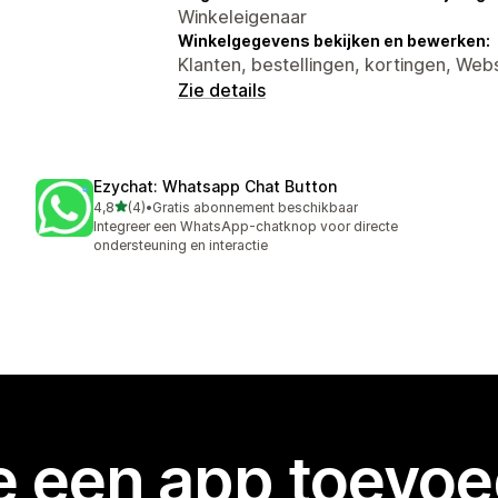
Winkeleigenaar
Winkelgegevens bekijken en bewerken:
Klanten, bestellingen, kortingen, We
Zie details
Ezychat: Whatsapp Chat Button
van 5 sterren
4,8
(4)
•
Gratis abonnement beschikbaar
4 recensies in totaal
Integreer een WhatsApp-chatknop voor directe
ondersteuning en interactie
je een app toevo