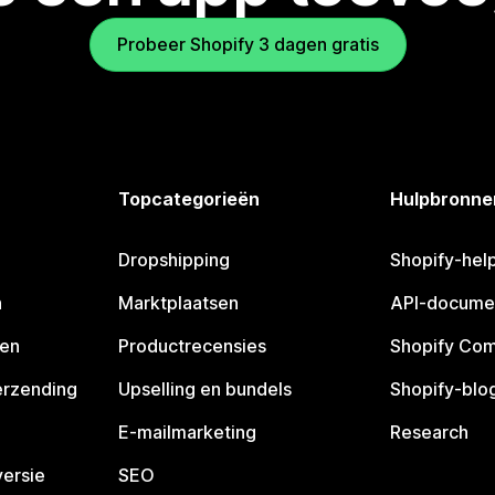
Probeer Shopify 3 dagen gratis
Topcategorieën
Hulpbronne
Dropshipping
Shopify-hel
n
Marktplaatsen
API-docume
pen
Productrecensies
Shopify Co
erzending
Upselling en bundels
Shopify-blo
E-mailmarketing
Research
ersie
SEO