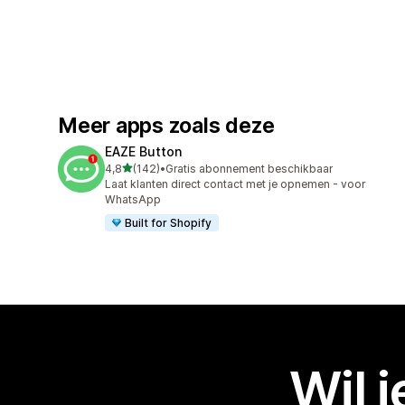
Meer apps zoals deze
EAZE Button
van 5 sterren
4,8
(142)
•
Gratis abonnement beschikbaar
142 recensies in totaal
Laat klanten direct contact met je opnemen - voor
WhatsApp
Built for Shopify
Wil 