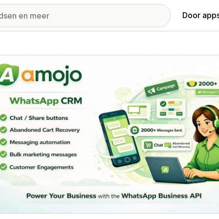
Door apps
ij met uitgelichte afbeeldingen