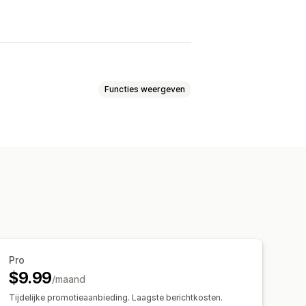
Functies weergeven
inzichten
ragen
Verzendmeldingen
s
Chatvenster
Openingstijden
Pro
$9.99
/maand
Tijdelijke promotieaanbieding. Laagste berichtkosten.