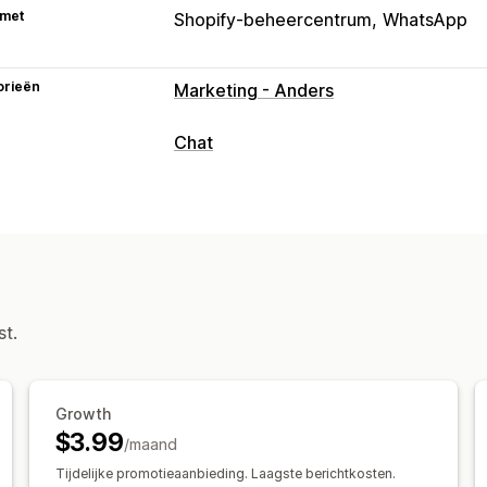
 met
Shopify-beheercentrum
WhatsApp
orieën
Marketing - Anders
Chat
Berichten versturen in real time
Live chat
Bestanden uploaden
Klant
Geautomatiseerde antwoorden
Winkelwagenherstel
Veelgestelde v
Updates van bestellingen
st.
Aanpassing
Kleur en lettertype
Emoji's en sticker
Growth
Chatknoppen
$3.99
/maand
Tijdelijke promotieaanbieding. Laagste berichtkosten.