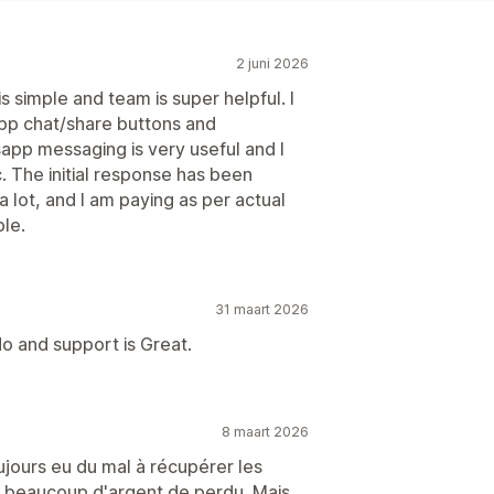
2 juni 2026
s simple and team is super helpful. I
App chat/share buttons and
pp messaging is very useful and I
c. The initial response has been
 lot, and I am paying as per actual
le.
31 maart 2026
o and support is Great.
8 maart 2026
ujours eu du mal à récupérer les
t beaucoup d'argent de perdu. Mais