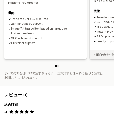
image (5 free 
image (5 free credits)
機能
機能
Translate un
Translate upto 25 products
25+ languag
25+ languages support
Image/Alt t
Image/Alt tag switch based on language
Instant Prev
Instant previews
SEO optimiz
SEO optimized content
Priority Supp
Customer support
7日間の無料体
すべての料金はUSDで請求されます。 定期請求と使用料に基づく請求は、
30日ごとに行われます。
レビュー
(1)
総合評価
5