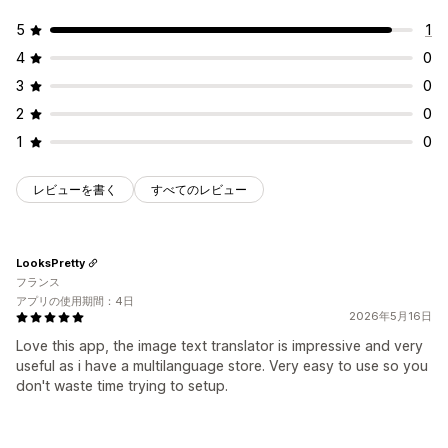
5
1
4
0
3
0
2
0
1
0
レビューを書く
すべてのレビュー
LooksPretty
フランス
アプリの使用期間：4日
2026年5月16日
Love this app, the image text translator is impressive and very
useful as i have a multilanguage store. Very easy to use so you
don't waste time trying to setup.