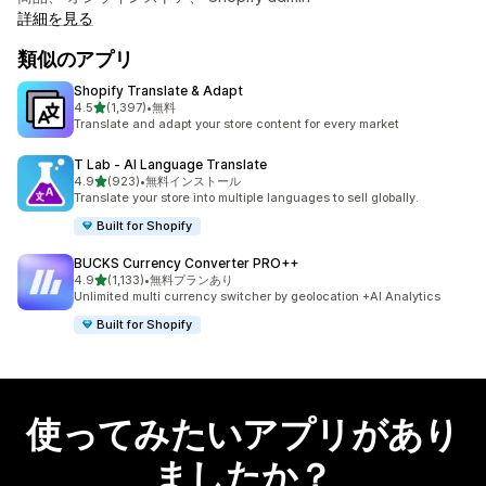
詳細を見る
類似のアプリ
Shopify Translate & Adapt
5つ星中
4.5
(1,397)
•
無料
合計レビュー数：1397件
Translate and adapt your store content for every market
T Lab ‑ AI Language Translate
5つ星中
4.9
(923)
•
無料インストール
合計レビュー数：923件
Translate your store into multiple languages to sell globally.
Built for Shopify
BUCKS Currency Converter PRO++
5つ星中
4.9
(1,133)
•
無料プランあり
合計レビュー数：1133件
Unlimited multi currency switcher by geolocation +AI Analytics
Built for Shopify
使ってみたいアプリがあり
ましたか？