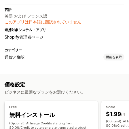
言語
英語 および フランス語
このアプリは日本語に翻訳されていません
連携対象システム・アプリ
Shopify管理者ページ
カテゴリー
通貨と翻訳
機能を表示
言語翻訳
機械翻訳
翻訳の自動同期
一括翻訳
画像翻訳
手動翻訳
価格設定
SEO翻訳
プロによる翻訳
ビジネスに最適なプランをお選びください。
Free
Scale
$1.99
無料インストール
/月
(Optional): AI 
(Optional): AI Image Credits starting from
$0.08/Credit t
$0.08/Credit to auto generate translated product