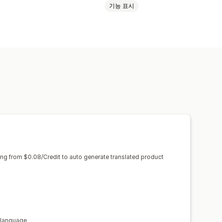
기능 표시
이미지 번역
수동 번역
SEO 번역
ting from $0.08/Credit to auto generate translated product
 language