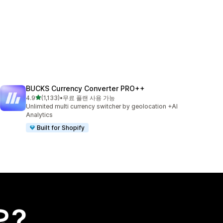
BUCKS Currency Converter PRO++
별 5개 중
4.9
(1,133)
•
무료 플랜 사용 가능
총 리뷰 1133개
Unlimited multi currency switcher by geolocation +AI
Analytics
Built for Shopify
요?