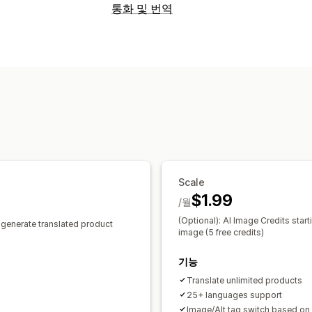
통화 및 번역
언어 번역
기계 번역
자동 동기화 번역
대량 번역
전문 번역
Scale
$1.99
/월
(Optional): AI Image Credits star
o generate translated product
image (5 free credits)
기능
Translate unlimited products
25+ languages support
Image/Alt tag switch based on