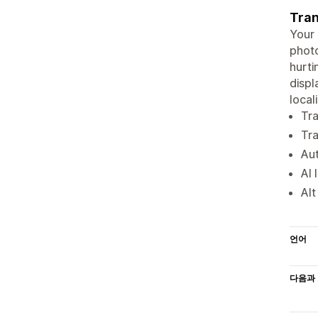
Tran
Your 
photo
hurti
displ
local
Tra
Tra
Aut
AI 
Alt
언어
다음과 