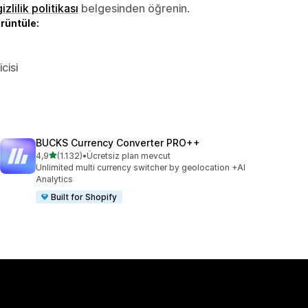
gizlilik politikası
belgesinden öğrenin.
örüntüle:
cisi
BUCKS Currency Converter PRO++
5 yıldız üzerinden
4,9
(1.132)
•
Ücretsiz plan mevcut
toplam 1132 değerlendirme
Unlimited multi currency switcher by geolocation +AI
Analytics
Built for Shopify