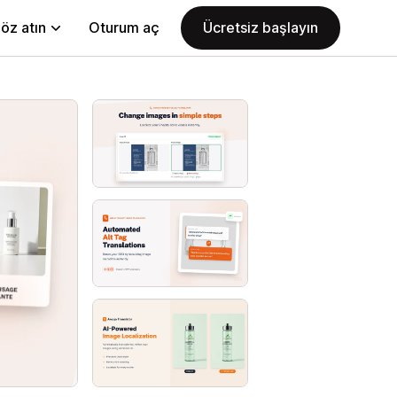
öz atın
Oturum aç
Ücretsiz başlayın