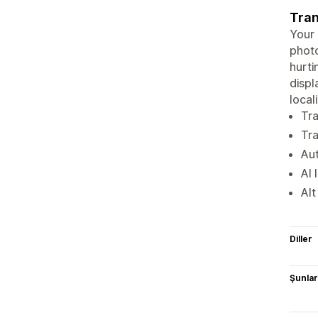
Tran
Your 
photo
hurti
displ
local
Tra
Tra
Aut
AI 
Alt
Diller
Şunlarl