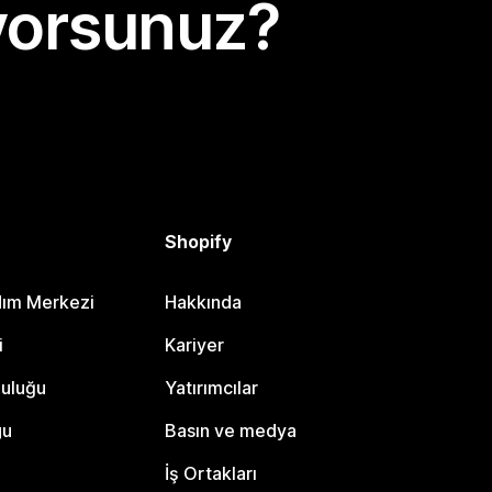
yorsunuz?
Shopify
dım Merkezi
Hakkında
i
Kariyer
luluğu
Yatırımcılar
gu
Basın ve medya
İş Ortakları