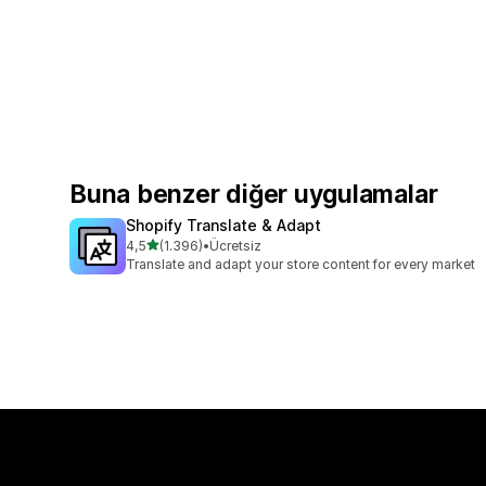
Buna benzer diğer uygulamalar
Shopify Translate & Adapt
5 yıldız üzerinden
4,5
(1.396)
•
Ücretsiz
toplam 1396 değerlendirme
Translate and adapt your store content for every market