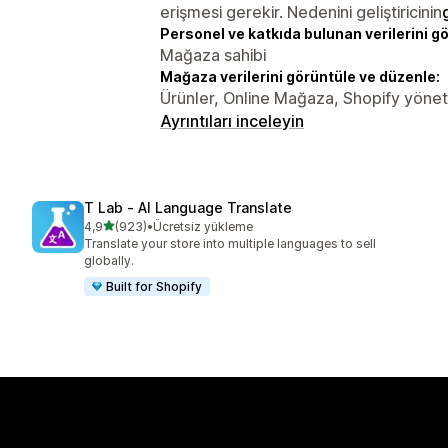
erişmesi gerekir. Nedenini geliştiricinin
Personel ve katkıda bulunan verilerini g
Mağaza sahibi
Mağaza verilerini görüntüle ve düzenle:
Ürünler, Online Mağaza, Shopify yöneti
Ayrıntıları inceleyin
T Lab ‑ AI Language Translate
5 yıldız üzerinden
4,9
(923)
•
Ücretsiz yükleme
toplam 923 değerlendirme
Translate your store into multiple languages to sell
globally.
Built for Shopify