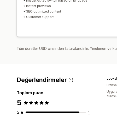
Image/Alt tag switch based on language
Instant previews
SEO optimized content
Customer support
Tüm ücretler USD cinsinden faturalandırılır. Yinelenen ve kul
Değerlendirmeler
Looks
(1)
Fransa
Uygula
Toplam puan
süresi
5
5
1