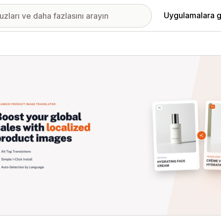
Uygulamalara g
ıkan görsel galerisi