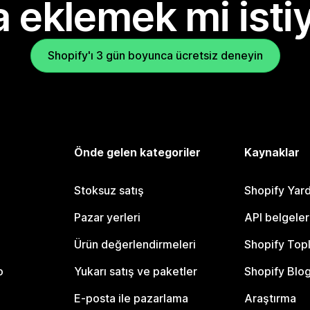
 eklemek mi isti
Shopify'ı 3 gün boyunca ücretsiz deneyin
Önde gelen kategoriler
Kaynaklar
Stoksuz satış
Shopify Yar
Pazar yerleri
API belgeler
Ürün değerlendirmeleri
Shopify Top
o
Yukarı satış ve paketler
Shopify Blo
E-posta ile pazarlama
Araştırma