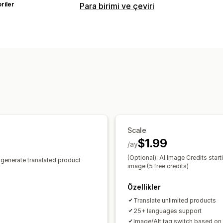
riler
Para birimi ve çeviri
Dil çevirisi
Makine çevirisi
Otomatik senkronize e
Görsel çevirisi
Manuel çeviri
SEO çev
Scale
$1.99
/ay
(Optional): AI Image Credits star
o generate translated product
image (5 free credits)
Özellikler
Translate unlimited products
25+ languages support
Image/Alt tag switch based on