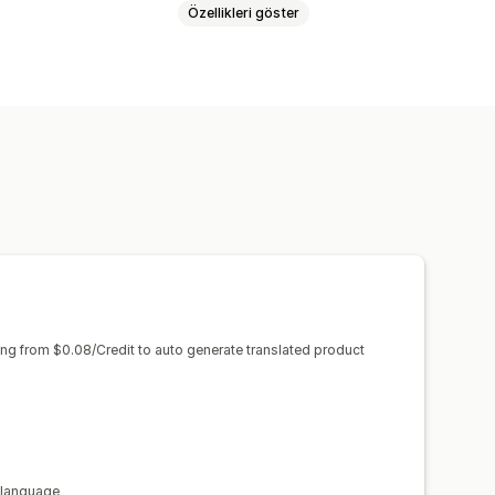
Özellikleri göster
dilen çeviriler
Toplu çeviri
irisi
Profesyonel çeviri
ting from $0.08/Credit to auto generate translated product
 language