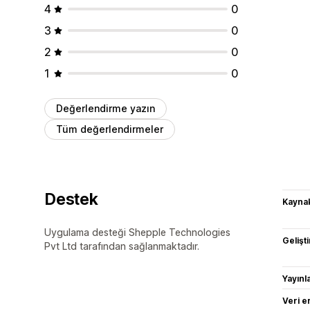
4
0
3
0
2
0
1
0
Değerlendirme yazın
Tüm değerlendirmeler
Destek
Kaynak
Uygulama desteği Shepple Technologies
Gelişti
Pvt Ltd tarafından sağlanmaktadır.
Yayın
Veri e