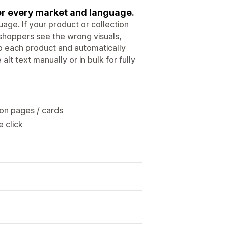
for every market and language.
age. If your product or collection
 shoppers see the wrong visuals,
to each product and automatically
lt text manually or in bulk for fully
ion pages / cards
e click