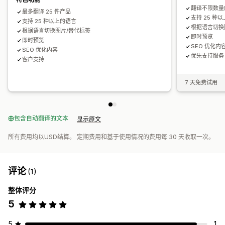
翻译不限数量
最多翻译 25 件产品
支持 25 种
支持 25 种以上的语言
根据语言切换
根据语言切换图片/替代标签
即时预览
即时预览
SEO 优化内
SEO 优化内容
优先支持服务
客户支持
7 天免费试用
包含自动翻译的文本
显示原文
所有费用均以USD结算。 定期费用和基于使用情况的费用每 30 天收取一次。
评论
(1)
整体评分
5
5
1