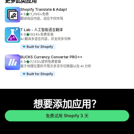
更多此类应用
Shopify Translate & Adapt
星（满分 5 星）
4.5
(1,395)
•
免费
总共 1395 条评论
翻译商店内容，适应不同市场
T Lab ‑ 人工智能语言翻译
星（满分 5 星）
4.9
(924)
•
免费安装
总共 924 条评论
AI 翻译多语言内容，并支持多币种
Built for Shopify
BUCKS Currency Converter PRO++
星（满分 5 星）
4.9
(1,133)
•
提供免费套餐
总共 1133 条评论
基于地理位置的不限次多货币切换器以及 AI 分析
Built for Shopify
想要添加应用？
免费试用 Shopify 3 天