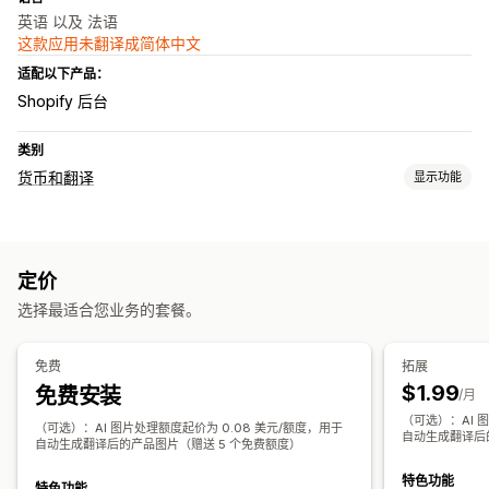
英语 以及 法语
这款应用未翻译成简体中文
适配以下产品：
Shopify 后台
类别
货币和翻译
显示功能
语言翻译
机器翻译
自动同步翻译
批量翻译
图片翻译
手动翻译
定价
SEO 翻译
专业翻译
选择最适合您业务的套餐。
免费
拓展
$1.99
免费安装
/月
（可选）：AI 
（可选）：AI 图片处理额度起价为 0.08 美元/额度，用于
自动生成翻译后
自动生成翻译后的产品图片（赠送 5 个免费额度）
特色功能
特色功能