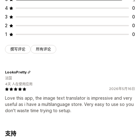
4
0
3
0
2
0
1
0
撰写评论
所有评论
LooksPretty
法国
4天 人在使用应用
2026年5月16日
Love this app, the image text translator is impressive and very
useful as i have a multilanguage store. Very easy to use so you
don't waste time trying to setup.
支持