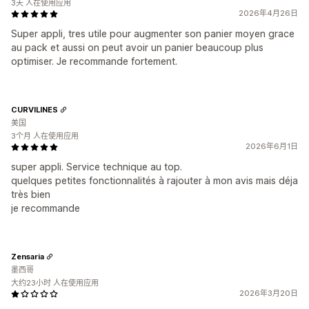
3天 人在使用应用
2026年4月26日
Super appli, tres utile pour augmenter son panier moyen grace
au pack et aussi on peut avoir un panier beaucoup plus
optimiser. Je recommande fortement.
CURVILINES
美国
3个月 人在使用应用
2026年6月1日
super appli. Service technique au top.
quelques petites fonctionnalités à rajouter à mon avis mais déja
très bien
je recommande
Zensaria
墨西哥
大约23小时 人在使用应用
2026年3月20日