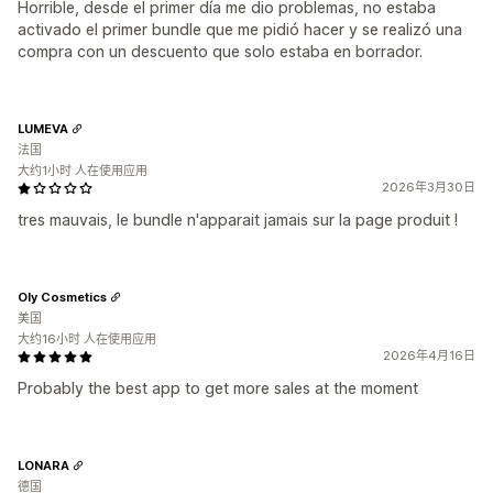
Horrible, desde el primer día me dio problemas, no estaba
activado el primer bundle que me pidió hacer y se realizó una
compra con un descuento que solo estaba en borrador.
LUMEVA
法国
大约1小时 人在使用应用
2026年3月30日
tres mauvais, le bundle n'apparait jamais sur la page produit !
Oly Cosmetics
美国
大约16小时 人在使用应用
2026年4月16日
Probably the best app to get more sales at the moment
LONARA
德国