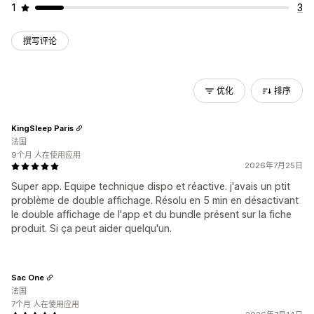
1
3
撰写评论
优化
排序
KingSleep Paris
法国
9个月 人在使用应用
2026年7月25日
Super app. Equipe technique dispo et réactive. j'avais un ptit
problème de double affichage. Résolu en 5 min en désactivant
le double affichage de l'app et du bundle présent sur la fiche
produit. Si ça peut aider quelqu'un.
Sac One
法国
7个月 人在使用应用