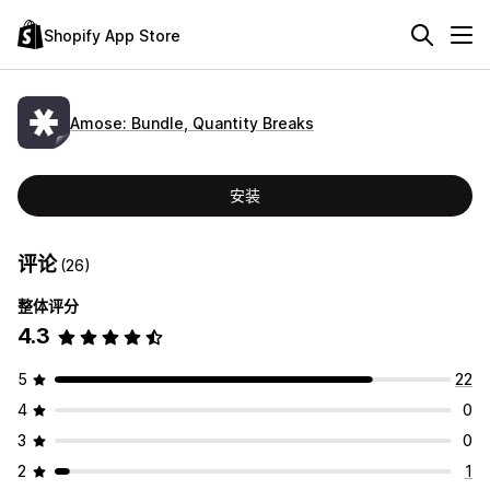
Shopify App Store
Amose: Bundle, Quantity Breaks
安装
评论
(26)
整体评分
4.3
5
22
4
0
3
0
2
1