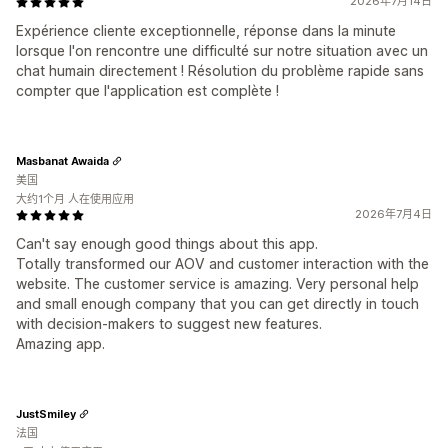
2026年7月14日
Expérience cliente exceptionnelle, réponse dans la minute
lorsque l'on rencontre une difficulté sur notre situation avec un
chat humain directement ! Résolution du problème rapide sans
compter que l'application est complète !
Masbanat Awaida
美国
大约1个月 人在使用应用
2026年7月4日
Can't say enough good things about this app.
Totally transformed our AOV and customer interaction with the
website. The customer service is amazing. Very personal help
and small enough company that you can get directly in touch
with decision-makers to suggest new features.
Amazing app.
JustSmiley
法国